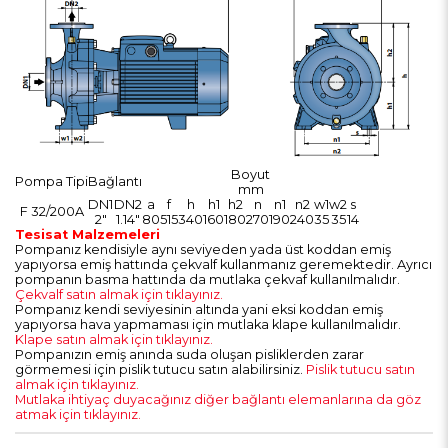
Boyut
Pompa Tipi
Bağlantı
mm
DN1
DN2
a
f
h
h1
h2
n
n1
n2
w1
w2
s
F 32/200A
2"
1.14"
80
515
340
160
180
270
190
240
35
35
14
Tesisat Malzemeleri
Pompanız kendisiyle aynı seviyeden yada üst koddan emiş
yapıyorsa emiş hattında çekvalf kullanmanız geremektedir. Ayrıcı
pompanın basma hattında da mutlaka çekvaf kullanılmalıdır.
Çekvalf satın almak için tıklayınız.
Pompanız kendi seviyesinin altında yani eksi koddan emiş
yapıyorsa hava yapmaması için mutlaka klape kullanılmalıdır.
Klape satın almak için tıklayınız.
Pompanızın emiş anında suda oluşan pisliklerden zarar
görmemesi için pislik tutucu satın alabilirsiniz.
Pislik tutucu satın
almak için tıklayınız.
Mutlaka ihtiyaç duyacağınız diğer bağlantı elemanlarına da göz
atmak için tıklayınız.