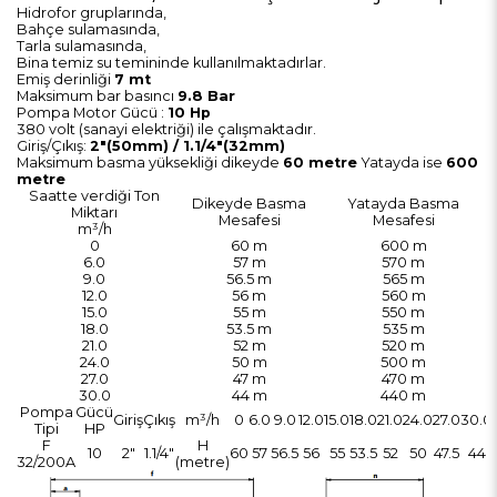
Hidrofor gruplarında,
Bahçe sulamasında,
Tarla sulamasında,
Bina temiz su temininde kullanılmaktadırlar.
Emiş derinliği
7 mt
Maksimum bar basıncı
9.8 Bar
Pompa Motor Gücü :
10 Hp
380 volt (sanayi elektriği) ile çalışmaktadır.
Giriş/Çıkış:
2"(50mm) / 1.1/4"(32mm)
Maksimum basma yüksekliği dikeyde
60 metre
Yatayda ise
600
metre
Saatte verdiği Ton
Dikeyde Basma
Yatayda Basma
Miktarı
Mesafesi
Mesafesi
m³/h
0
60 m
600 m
6.0
57 m
570 m
9.0
56.5 m
565 m
12.0
56 m
560 m
15.0
55 m
550 m
18.0
53.5 m
535 m
21.0
52 m
520 m
24.0
50 m
500 m
27.0
47 m
470 m
30.0
44 m
440 m
Pompa
Gücü
Giriş
Çıkış
m³/h
0
6.0
9.0
12.0
15.0
18.0
21.0
24.0
27.0
30.0
Tipi
HP
F
H
10
2"
1.1/4"
60
57
56.5
56
55
53.5
52
50
47.5
44
32/200A
(metre)