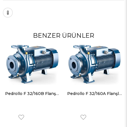
BENZER ÜRÜNLER
Pedrollo F 32/160B Flanşlı Santrifüj Pompa 31 mss 24 m³/h
Pedrollo F 32/160A Flanşlı Santrifüj Pompa 38 mss 27 m³/h