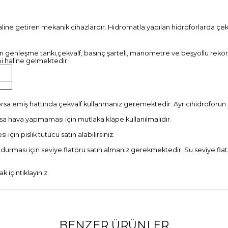
aline getiren mekanik cihazlardır. Hidromatla yapılan hidroforlarda çe
n genleşme tankı,çekvalf, basınç şarteli, manometre ve beşyollu rekor g
bi haline gelmektedir.
sa emiş hattında çekvalf kullanmanız geremektedir. Ayrıcıhidroforun b
sa hava yapmaması için mutlaka klape kullanılmalıdır.
in pislik tutucu satın alabilirsiniz.
rması için seviye flatörü satın almanız gerekmektedir. Su seviye flatö
k için
tıklayınız.
BENZER ÜRÜNLER