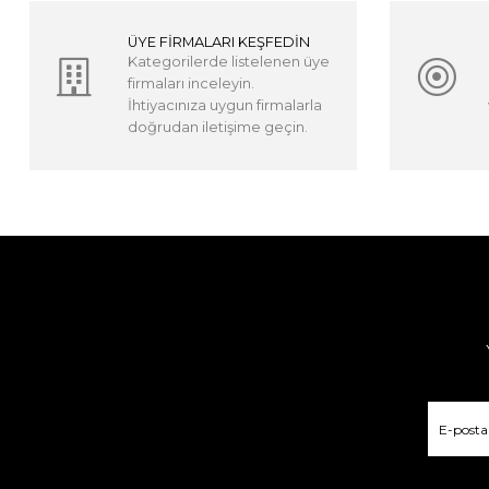
ÜYE FİRMALARI KEŞFEDİN
Kategorilerde listelenen üye
firmaları inceleyin.
İhtiyacınıza uygun firmalarla
doğrudan iletişime geçin.