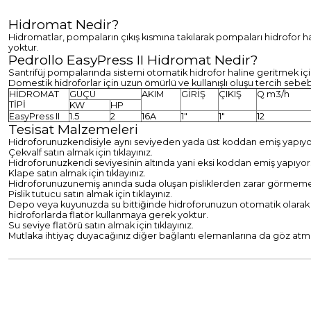
Hidromat Nedir?
Hidromatlar, pompaların çıkış kısmına takılarak pompaları hidrofor h
yoktur.
Pedrollo EasyPress II Hidromat Nedir?
Santrifüj pompalarında sistemi otomatik hidrofor haline geritmek içi
Domestik hidroforlar için uzun ömürlü ve kullanışlı oluşu tercih sebe
HİDROMAT
GÜÇÜ
AKIM
GİRİŞ
ÇIKIŞ
Q m3/h
TİPİ
KW
HP
EasyPress II
1.5
2
16A
1"
1"
12
Tesisat Malzemeleri
Hidroforunuzkendisiyle aynı seviyeden yada üst koddan emiş yapıyor
Çekvalf satın almak için tıklayınız.
Hidroforunuzkendi seviyesinin altında yani eksi koddan emiş yapıyor
Klape satın almak için tıklayınız.
Hidroforunuzunemiş anında suda oluşan pisliklerden zarar görmemesi iç
Pislik tutucu satın almak için tıklayınız.
Depo veya kuyunuzda su bittiğinde hidroforunuzun otomatik olarak du
hidroforlarda flatör kullanmaya gerek yoktur.
Su seviye flatörü satın almak için tıklayınız.
Mutlaka ihtiyaç duyacağınız diğer bağlantı elemanlarına da göz atma