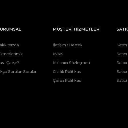
URUMSAL
MÜŞTERİ HİZMETLERİ
SATI
akkımızda
İletişim / Destek
Satıcı
izmetlerimiz
KVKK
Satıcı
asıl Çalışır?
Kullanıcı Sözleşmesi
Satıc
ıkça Sorulan Sorular
Gizlilik Politikası
Satıc
Çerez Politikası
Satıcı