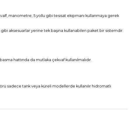
kvalf, manometre, 5 yollu gibi tesisat ekipmanı kullanmaya gerek
ibi aksesuarlar yerine tek başına kullanabilen paket bir sistemdir.
asma hattında da mutlaka çekvaf kullanılmalıdır.
rü sadece tank veya küreli modellerde kullanılır hidromatlı