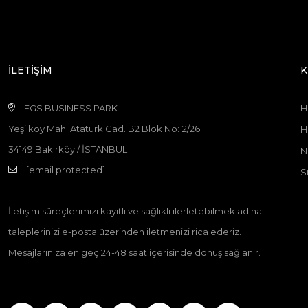
İLETİŞİM
K
EGS BUSINESS PARK
H
Yeşilköy Mah. Atatürk Cad. B2 Blok No:12/26
H
34149 Bakırköy / İSTANBUL
N
[email protected]
S
İletişim süreçlerimizi kayıtlı ve sağlıklı ilerletebilmek adına
taleplerinizi e-posta üzerinden iletmenizi rica ederiz.
Mesajlarınıza en geç 24-48 saat içerisinde dönüş sağlanır.