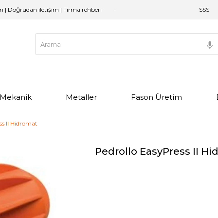
an | Doğrudan iletişim | Firma rehberi
SSS
e Mekanik
Metaller
Fason Üretim
ss II Hidromat
Pedrollo EasyPress II H