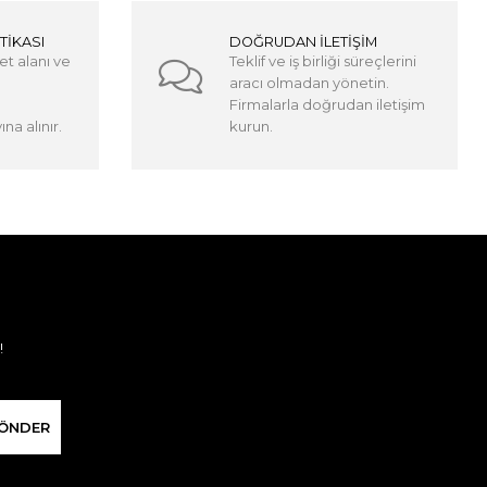
TİKASI
DOĞRUDAN İLETİŞİM
et alanı ve
Teklif ve iş birliği süreçlerini
aracı olmadan yönetin.
Firmalarla doğrudan iletişim
na alınır.
kurun.
!
ÖNDER