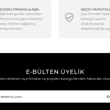
DOĞRU FİRMAYA ULAŞIN
SEÇİCİ YAYIN POLİ
İlgili kategoriler üzerinden
Üye Firmalar faaliy
ihtiyacınıza uygun tedarikçi
kategori uyumu
veya hizmet sağlayıcıyı
doğrultusunda
kolayca bulun.
değerlendirilip yayı
E-BÜLTEN ÜYELİK
Yeni eklenen üye firmalar ve popüler kategorilerden haberdar olun
G