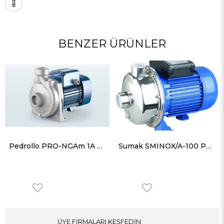
BENZER ÜRÜNLER
Pedrollo PRO-NGAm 1A Full Paslanmaz Döküm Gövdeli Foseptik Santrafüj Pompa Manofaze (220V) 1 Hp
Sumak SMINOX/A-100 Paslanmaz Santrifüj Pompa Açık Fan Monofaze (220V) 1HP
ÜYE FİRMALARI KEŞFEDİN