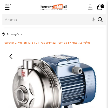
Menu
0
Anasayfa
Pedrollo CPm 158-ST6 Full Paslanmaz Pompa 37 mss 7.2 m³/h