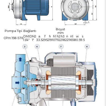
Boyut
Pompa Tipi
Bağlantı
mm
DN1
DN2
a
f
h
h1
h2
h3
n
n1
w
s
CPm 158-ST6
1.1/4"
1"
33.5
295
219
107
112
218
221
165
80.5
9.5