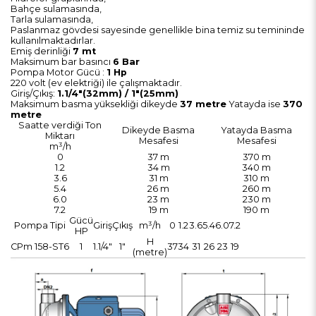
Bahçe sulamasında,
Tarla sulamasında,
Paslanmaz gövdesi sayesinde genellikle bina temiz su temininde
kullanılmaktadırlar.
Emiş derinliği
7 mt
Maksimum bar basıncı
6 Bar
Pompa Motor Gücü :
1 Hp
220 volt (ev elektriği) ile çalışmaktadır.
Giriş/Çıkış:
1.1/4"(32mm) / 1"(25mm)
Maksimum basma yüksekliği dikeyde
37 metre
Yatayda ise
370
metre
Saatte verdiği Ton
Dikeyde Basma
Yatayda Basma
Miktarı
Mesafesi
Mesafesi
m³/h
0
37 m
370 m
1.2
34 m
340 m
3.6
31 m
310 m
5.4
26 m
260 m
6.0
23 m
230 m
7.2
19 m
190 m
Gücü
Pompa Tipi
Giriş
Çıkış
m³/h
0
1.2
3.6
5.4
6.0
7.2
HP
H
CPm 158-ST6
1
1.1/4"
1"
37
34
31
26
23
19
(metre)