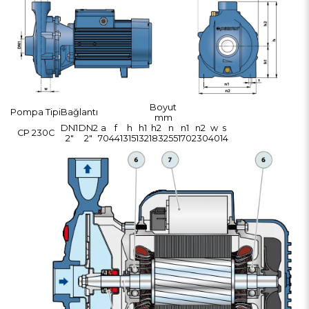
Boyut
Pompa Tipi
Bağlantı
mm
DN1
DN2
a
f
h
h1
h2
n
n1
n2
w
s
CP 230C
2"
2"
70
441
315
132
183
255
170
230
40
14