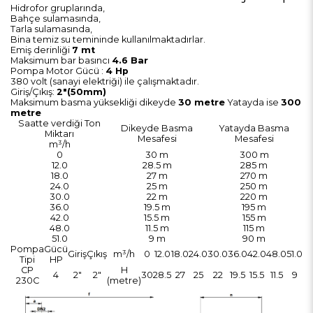
Hidrofor gruplarında,
Bahçe sulamasında,
Tarla sulamasında,
Bina temiz su temininde kullanılmaktadırlar.
Emiş derinliği
7 mt
Maksimum bar basıncı
4.6 Bar
Pompa Motor Gücü :
4 Hp
380 volt (sanayi elektriği) ile çalışmaktadır.
Giriş/Çıkış:
2"(50mm)
Maksimum basma yüksekliği dikeyde
30 metre
Yatayda ise
300
metre
Saatte verdiği Ton
Dikeyde Basma
Yatayda Basma
Miktarı
Mesafesi
Mesafesi
m³/h
0
30 m
300 m
12.0
28.5 m
285 m
18.0
27 m
270 m
24.0
25 m
250 m
30.0
22 m
220 m
36.0
19.5 m
195 m
42.0
15.5 m
155 m
48.0
11.5 m
115 m
51.0
9 m
90 m
Pompa
Gücü
Giriş
Çıkış
m³/h
0
12.0
18.0
24.0
30.0
36.0
42.0
48.0
51.0
Tipi
HP
CP
H
4
2"
2"
30
28.5
27
25
22
19.5
15.5
11.5
9
230C
(metre)