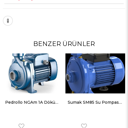
BENZER ÜRÜNLER
Pedrollo NGAm 1A Döküm Gövdeli Foseptik Santrifüj Pompa Monofaze (220V) 1 Hp 20 mss 21 m³/h
Sumak SM85 Su Pompası Santrifüj Pompa Monofaze (220V) 0.85HP