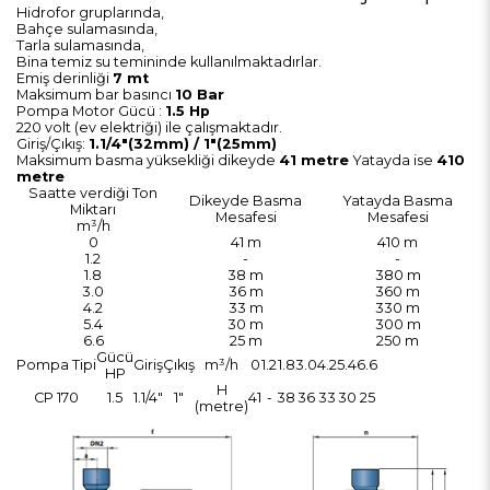
Hidrofor gruplarında,
Bahçe sulamasında,
Tarla sulamasında,
Bina temiz su temininde kullanılmaktadırlar.
Emiş derinliği
7 mt
Maksimum bar basıncı
10 Bar
Pompa Motor Gücü :
1.5 Hp
220 volt (ev elektriği) ile çalışmaktadır.
Giriş/Çıkış:
1.1/4"(32mm) / 1"(25mm)
Maksimum basma yüksekliği dikeyde
41 metre
Yatayda ise
410
metre
Saatte verdiği Ton
Dikeyde Basma
Yatayda Basma
Miktarı
Mesafesi
Mesafesi
m³/h
0
41 m
410 m
1.2
-
-
1.8
38 m
380 m
3.0
36 m
360 m
4.2
33 m
330 m
5.4
30 m
300 m
6.6
25 m
250 m
Gücü
Pompa Tipi
Giriş
Çıkış
m³/h
0
1.2
1.8
3.0
4.2
5.4
6.6
HP
H
CP 170
1.5
1.1/4"
1"
41
-
38
36
33
30
25
(metre)