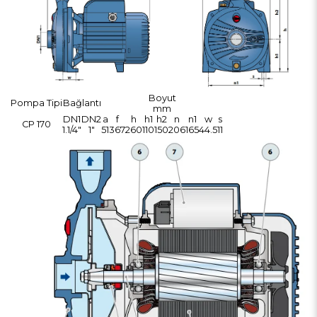
Boyut
Pompa Tipi
Bağlantı
mm
DN1
DN2
a
f
h
h1
h2
n
n1
w
s
CP 170
1.1/4"
1"
51
367
260
110
150
206
165
44.5
11