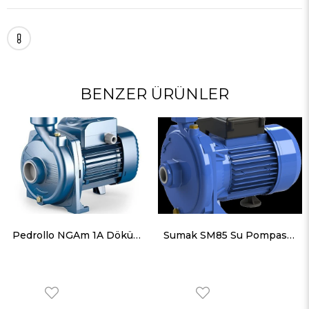
BENZER ÜRÜNLER
Pedrollo NGAm 1A Döküm Gövdeli Foseptik Santrifüj Pompa Monofaze (220V) 1 Hp 20 mss 21 m³/h
Sumak SM85 Su Pompası Santrifüj Pompa Monofaze (220V) 0.85HP