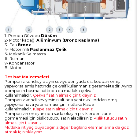
1- Pompa Gövdesi
Döküm
2- Motor kapağı
Alüminyum (Bronz Kaplama)
3- Fan
Bronz
4- Motor mili
Paslanmaz Çelik
5- Mekanik Salmastra
6- Rulman
7- Kondansatör
8- Motor
Tesisat Malzemeleri
Pompanız kendisiyle aynı seviyeden yada üst koddan emiş
yapıyorsa emiş hattında çekvalf kullanmanız geremektedir. Ayrıcı
pompanın basma hattında da mutlaka çekvaf
kullanılmalıdır.
Çekvalf satın almak için tıklayınız.
Pompanız kendi seviyesinin altında yani eksi koddan emiş
yapıyorsa hava yapmaması için mutlaka klape
kullanılmalıdır.
Klape satın almak için tıklayınız.
Pompanızın emiş anında suda oluşan pisliklerden zarar
görmemesi için pislik tutucu satın alabilirsiniz.
Pislik tutucu satın
almak için tıklayınız.
Mutlaka ihtiyaç duyacağınız diğer bağlantı elemanlarına da göz
atmak için tıklayınız.