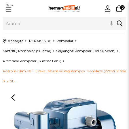
Menu
0
Anasayfa
PERAKENDE
Pompalar
Santrifüj Pompalar (Sulama)
Salyangoz Pompalar (Bol Su Veren)
Preferikal Pompalar (Sürtme Fanlı)
Pedrollo CKm 90 - E Yakıt, Mazot ve Yağ Pompası Monofaze (220V) 51 mss
3 m³/h