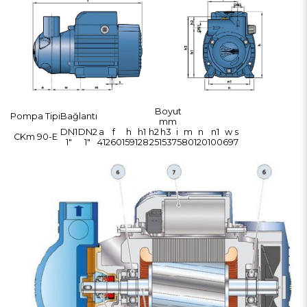
Boyut
Pompa Tipi
Bağlantı
mm
DN1
DN2
a
f
h
h1
h2
h3
i
m
n
n1
w
s
CKm 90-E
1"
1"
41
260
159
128
25
153
75
80
120
100
69
7