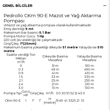
GENEL BILGILER
Pedrollo CKm 90-E Mazot ve Yağ Aktarma
Pompası
vMazot ve yağ atkarma pompası olarak kullanılmaktadır.
Emiş derinliği
9 mt
Maksimum bar basıncı
5.1 Bar
Pompa Motor Gücü :
1 Hp
220 volt (ev elektriği) ile çalışmaktadır.
Giriş/Çıkış:
1"(25mm)
Maksimum basma yüksekliği dikeyde
51 metre
Yatayda ise
510
metre
Saatte verdiği Ton
Dikeyde Basma
Yatayda Basma
Miktarı
Mesafesi
Mesafesi
m³/h
0
51 m
510 m
0.3
49 m
490 m
0.9
41 m
410 m
1.5
33 m
330 m
2.1
25 m
250 m
2.4
21 m
210 m
3.0
13 m
130 m
Gücü
Pompa Tipi
Giriş
Çıkış
m³/h
0
0.3
0.9
1.5
2.1
2.4
3.0
HP
H
CKm 90-E
1
1"
1"
51
49
41
33
25
21
13
(metre)