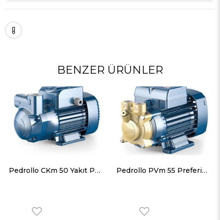
BENZER ÜRÜNLER
Pedrollo CKm 50 Yakıt Pompası Monofaze (220 Volt) 0.5 Hp 35 mss
Pedrollo PVm 55 Preferikal Bronz Gövdeli Pompa Monofaze (220 Volt) 0.25 Hp 42 mss