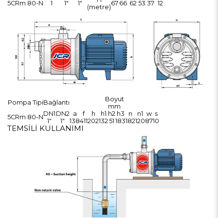
5CRm 80-N
1
1"
1"
67
66
62
53
37
12
(metre)
Boyut
Pompa Tipi
Bağlantı
mm
DN1
DN2
a
f
h
h1
h2
h3
n
n1
w
s
5CRm 80-N
1"
1"
138
411
202
132
51
183
182
120
87
10
TEMSİLİ KULLANIMI