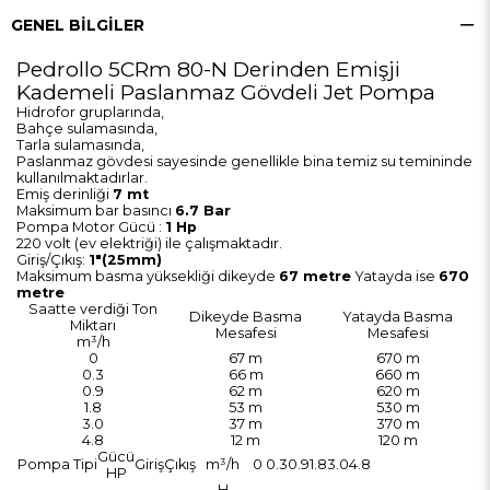
GENEL BILGILER
Pedrollo 5CRm 80-N Derinden Emişji
Kademeli Paslanmaz Gövdeli Jet Pompa
Hidrofor gruplarında,
Bahçe sulamasında,
Tarla sulamasında,
Paslanmaz gövdesi sayesinde genellikle bina temiz su temininde
kullanılmaktadırlar.
Emiş derinliği
7 mt
Maksimum bar basıncı
6.7 Bar
Pompa Motor Gücü :
1 Hp
220 volt (ev elektriği) ile çalışmaktadır.
Giriş/Çıkış:
1"(25mm)
Maksimum basma yüksekliği dikeyde
67 metre
Yatayda ise
670
metre
Saatte verdiği Ton
Dikeyde Basma
Yatayda Basma
Miktarı
Mesafesi
Mesafesi
m³/h
0
67 m
670 m
0.3
66 m
660 m
0.9
62 m
620 m
1.8
53 m
530 m
3.0
37 m
370 m
4.8
12 m
120 m
Gücü
Pompa Tipi
Giriş
Çıkış
m³/h
0
0.3
0.9
1.8
3.0
4.8
HP
H