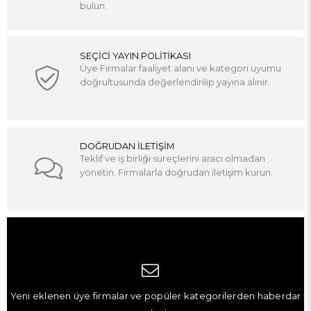
bulun.
SEÇİCİ YAYIN POLİTİKASI
Üye Firmalar faaliyet alanı ve kategori uyumu
doğrultusunda değerlendirilip yayına alınır.
DOĞRUDAN İLETİŞİM
Teklif ve iş birliği süreçlerini aracı olmadan
yönetin. Firmalarla doğrudan iletişim kurun.
Yeni eklenen üye firmalar ve popüler kategorilerden haberdar