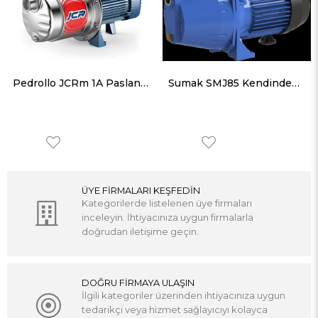
Pedrollo JCRm 1A Paslanmaz Gövdeli Jet Pompa 48 mss 3.6 m³/h
Sumak SMJ85 Kendinden Emişli Jet Pompa Monofaze (220V) 0.85HP
ÜYE FİRMALARI KEŞFEDİN
Kategorilerde listelenen üye firmaları
inceleyin. İhtiyacınıza uygun firmalarla
doğrudan iletişime geçin.
DOĞRU FİRMAYA ULAŞIN
İlgili kategoriler üzerinden ihtiyacınıza uygun
tedarikçi veya hizmet sağlayıcıyı kolayca