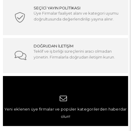
SEÇİCİ YAYIN POLİTİKASI
Üye Firmalar faaliyet alanı ve kategori uyumu
doğrultusunda değerlendirilip yayına alınır.
DOĞRUDAN İLETİŞİM
Teklif ve iş birliği süreçlerini aracı olmadan
yönetin. Firmalarla doğrudan iletişim kurun.
Yeni eklenen üye firmalar ve popüler kategorilerden haberdar
olun!