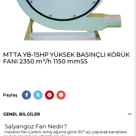
MTTA YB-15HP YÜKSEK BASINÇLI KÖRÜK
FANI 2350 m³/h 1150 mmSS
Paylaş
GENEL BILGILER
Salyangoz Fan Nedir?
Havanın fan çarkını, emiş ağzına göre 90° açı yaparak kanatlara