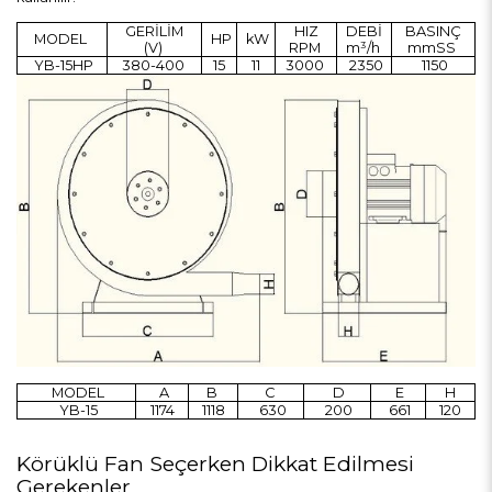
GERİLİM
HIZ
DEBİ
BASINÇ
MODEL
HP
kW
(V)
RPM
m³/h
mmSS
YB-15HP
380-400
15
11
3000
2350
1150
MODEL
A
B
C
D
E
H
YB-15
1174
1118
630
200
661
120
Körüklü Fan Seçerken Dikkat Edilmesi
Gerekenler