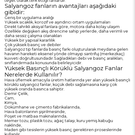
teğet olarak terk ettiği fanlardır.
Salyangoz fanların avantajları aşağıdaki
gibidir:
Geniş bir uygulama aralığı
Yüksek sıcaklık, korozif ve aşındırıcı ortam uygulamaları
Direkt tahrikli aksiyal fanlara göre, motora daha kolay ulaşım
Özellikle değişken akış direncine sahip yerlerde, daha verimli ve
daha sessiz çalışma olanakları
Yüksek bir yapısal kararlılık
Çok yüksek basınç ve debiler
Salyangoz tip fanlarda basınç farkı oluşturularak meydana gelen
havanın hareketi eksenel yönde olmayıp santrifuj (merkezkaç)
kuvveti doğrultusundadır.Sağladıkları debi ve basınç aralıkları,
sınıflandırmada konusunda belirleyicidir.
Yüksek Basınçlı Körüklü Salyangoz Fanlar
Nerelerde Kullanılır?
Hava üflemek amacıyla üretim hatlarında yer alan yüksek basınçlı
körüklü salyangoz fanlar, küçük debi sağlamasına karşı çok
yüksek oranda basınca sahiptir.
Demir Çelik,
Cam,
Kimya,
Dökümhane ve çimento fabrikalarında,
Hava balonlarının şişirilmesinde,
Poşet ve matbaa makinalarında,
Memer tozu, plastik tozu, ağaç talaşı, kuru yemiş kabuğu
naklinde,
Maden gibi tesislerin yüksek basınç gerektiren proseslerinde
kullanılır.