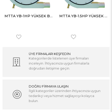
MTTA YB-1HP YÜKSEK BASINÇLI KÖRÜK FANI 670 m³/h 300 mmSS
MTTA YB-1.5HP YÜKSEK BASINÇLI KÖRÜK FANI 710 m³/h 410 mmSS
ÜYE FİRMALARI KEŞFEDİN
Kategorilerde listelenen üye firmaları
inceleyin. İhtiyacınıza uygun firmalarla
doğrudan iletişime geçin.
DOĞRU FİRMAYA ULAŞIN
İlgili kategoriler üzerinden ihtiyacınıza uygun
tedarikçi veya hizmet sağlayıcıyı kolayca
bulun.