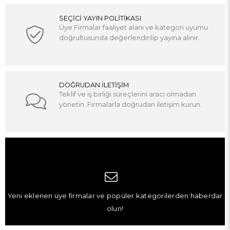
SEÇİCİ YAYIN POLİTİKASI
Üye Firmalar faaliyet alanı ve kategori uyumu
doğrultusunda değerlendirilip yayına alınır.
DOĞRUDAN İLETİŞİM
Teklif ve iş birliği süreçlerini aracı olmadan
yönetin. Firmalarla doğrudan iletişim kurun.
Yeni eklenen üye firmalar ve popüler kategorilerden haberdar
olun!