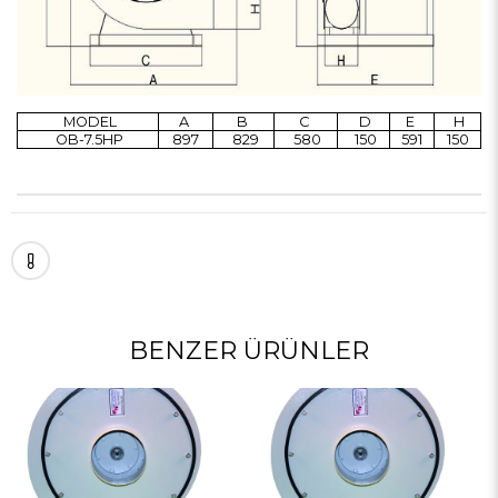
MODEL
A
B
C
D
E
H
OB-7.5HP
897
829
580
150
591
150
BENZER ÜRÜNLER