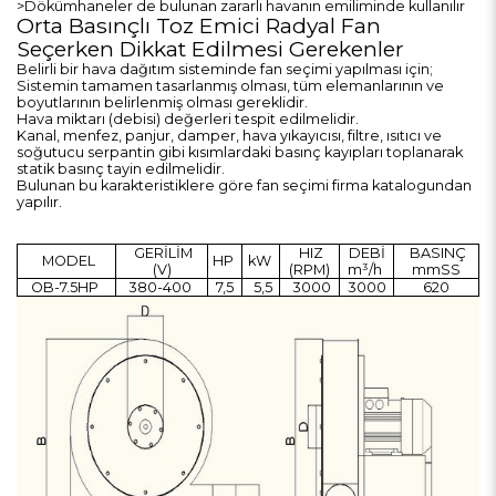
>Dökümhaneler de bulunan zararlı havanın emiliminde kullanılır
Orta Basınçlı Toz Emici Radyal Fan
Seçerken Dikkat Edilmesi Gerekenler
Belirli bir hava dağıtım sisteminde fan seçimi yapılması için;
Sistemin tamamen tasarlanmış olması, tüm elemanlarının ve
boyutlarının belirlenmiş olması gereklidir.
Hava miktarı (debisi) değerleri tespit edilmelidir.
Kanal, menfez, panjur, damper, hava yıkayıcısı, filtre, ısıtıcı ve
soğutucu serpantin gibi kısımlardaki basınç kayıpları toplanarak
statik basınç tayin edilmelidir.
Bulunan bu karakteristiklere göre fan seçimi firma katalogundan
yapılır.
GERİLİM
HIZ
DEBİ
BASINÇ
MODEL
HP
kW
(V)
(RPM)
m³/h
mmSS
OB-7.5HP
380-400
7,5
5,5
3000
3000
620