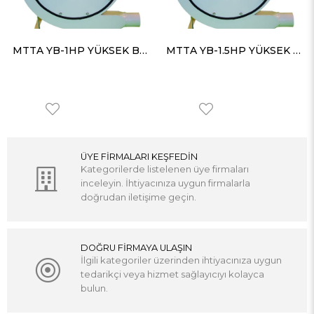
MTTA YB-1HP YÜKSEK BASINÇLI KÖRÜK FANI 670 m³/h 300 mmSS
MTTA YB-1.5HP YÜKSEK BASINÇLI KÖRÜK FANI 710 m³/h 410 mmSS
ÜYE FİRMALARI KEŞFEDİN
Kategorilerde listelenen üye firmaları
inceleyin. İhtiyacınıza uygun firmalarla
doğrudan iletişime geçin.
DOĞRU FİRMAYA ULAŞIN
İlgili kategoriler üzerinden ihtiyacınıza uygun
tedarikçi veya hizmet sağlayıcıyı kolayca
bulun.