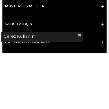
MÜŞTERİ HİZMETLERİ
SATICILAR İÇİN
Çerez Kullanımı
POPÜLER KATEGORİLER
Copyright © 2019 – 2026 hementeklifal.com Tüm hakları saklıdır.
hementeklifal.com bir e-ticaret sitesi değildir.
Platform; sanayi sektöründe alıcılar ile satıcı firmaları doğrudan iletişim
kurmaları için bir araya getiren bir
firma rehberi ve iletişim
kolaylaştırma platformudur
.
Satış, ödeme, teslimat ve ticari süreçler alıcı ve satıcı firmalar arasında
gerçekleşir.
hementeklifal.com bu süreçlerin hiçbirine taraf değildir ve sorumluluk
kabul etmez.