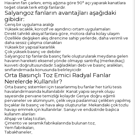
Havanın fan çarkını, emiş ağzına göre 90° açı yaparak kanatlara
teğet olarak terk ettiği fanlardır.
Salyangoz fanların avantajları aşağıdaki
gibidir:
Geniş bir uygulama aralığı
Yüksek sıcaklık, korozif ve aşındırıcı ortam uygulamaları
Direkt tahrikli aksiyal fanlara göre, motora daha kolay ulaşım
Özellikle değişken akış direncine sahip yerlerde, daha verimli ve
daha sessiz çalışma olanakları
Yüksek bir yapısal kararlılık
Çok yüksek basınç ve debiler
Salyangoz tip fanlarda basınç farkı oluşturularak meydana gelen
havanın hareketi eksenel yönde olmayıp santrifuj (merkezkaç)
kuvveti doğrultusundadır.Sağladıkları debi ve basınç aralıkları,
sınıflandırmada konusunda belirleyicidir.
Orta Basınçlı Toz Emici Radyal Fanlar
Nerelerde Kullanılır?
Orta basınç sistemleri için tasarlanmış bu fanlar her türlü tesis
havalandırmasında kullanılabilir. Kanat yapısı seyrek oluşu
sayesinde pervane temizliği kolaydır Geriye doğru eğimli
pervaneler ve alüminyum, çelik veya paslanmaz çelikten yapılmış
bıçaklar ile basınç ve hava akışı oluştururlar. Mekandaki çok tozlu
havayı emmek için kullanılırlar. Sanayi ve endüstride başlıca
kullanım alanları
Ahşap ve talaş tozları,
Çimento ve seramik fabrikalarında bulunan toz,
Yem fabrikaları,
Tabakhaneler,