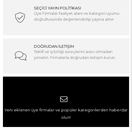
SEÇİCİ YAYIN POLİTİKASI
Üye Firmalar faaliyet alanı ve kategori uyumu
doğrultusunda değerlendirilip yayına alınır.
DOĞRUDAN İLETİŞİM
Teklif ve iş birliği süreçlerini aracı olmadan
yönetin. Firmalarla doğrudan iletişim kurun.
Yeni eklenen üye firmalar ve popüler kategorilerden haberdar
olun!