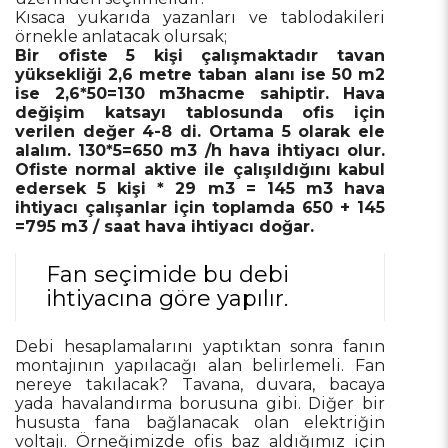
Kısaca yukarıda yazanları ve tablodakileri
örnekle anlatacak olursak;
Bir ofiste 5 kişi çalışmaktadır tavan
yüksekliği 2,6 metre taban alanı ise 50 m2
ise 2,6*50=130 m3hacme sahiptir. Hava
değişim katsayı tablosunda ofis için
verilen değer 4-8 di. Ortama 5 olarak ele
alalım. 130*5=650 m3 /h hava ihtiyacı olur.
Ofiste normal aktive ile çalışıldığını kabul
edersek 5 kişi * 29 m3 = 145 m3 hava
ihtiyacı çalışanlar için toplamda 650 + 145
=795 m3 / saat hava ihtiyacı doğar.
Fan seçimide bu debi
ihtiyacına göre yapılır.
Debi hesaplamalarını yaptıktan sonra fanın
montajının yapılacağı alan belirlemeli. Fan
nereye takılacak? Tavana, duvara, bacaya
yada havalandırma borusuna gibi. Diğer bir
hususta fana bağlanacak olan elektriğin
voltajı. Örneğimizde ofis baz aldığımız için