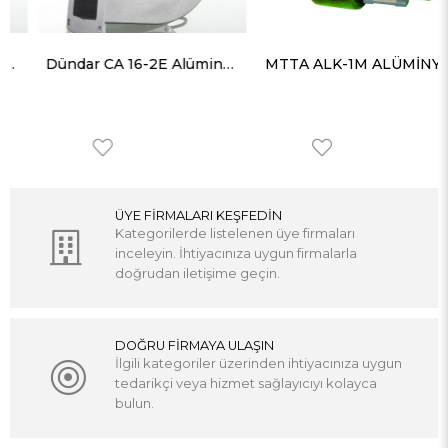
Dündar CA 16-2E Alüminyum Gövdeli Radyal Kazan Fanı 650 m³ 2600 RPM
MTTA ALK-1M ALÜMİNYUM GÖVDELİ YÜKSEK BASINÇLI SALYANGOZ FAN 800 m³/h 35 mmSS MONOFAZE
ÜYE FİRMALARI KEŞFEDİN
Kategorilerde listelenen üye firmaları
inceleyin. İhtiyacınıza uygun firmalarla
doğrudan iletişime geçin.
DOĞRU FİRMAYA ULAŞIN
İlgili kategoriler üzerinden ihtiyacınıza uygun
tedarikçi veya hizmet sağlayıcıyı kolayca
bulun.