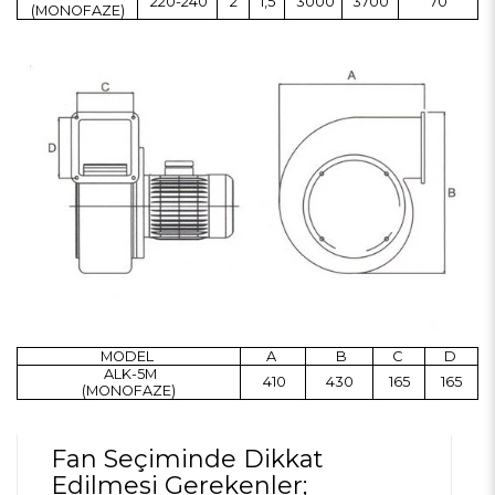
220-240
2
1,5
3000
3700
70
(MONOFAZE)
MODEL
A
B
C
D
ALK-5M
410
430
165
165
(MONOFAZE)
Fan Seçiminde Dikkat
Edilmesi Gerekenler;