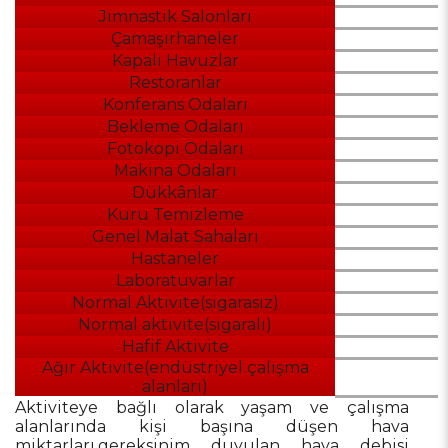
Jimnastik Salonları
Çamaşırhaneler
Kapalı Havuzlar
Restoranlar
Konferans Odaları
Bekleme Odaları
Fotokopi Odaları
Makina Odaları
Dükkânlar
Kuru Temizleme
Genel Malat Sahaları
Hastaneler
Laboratuvarlar
Normal Aktivite(sigarasız)
Normal aktivite(sigaralı)
Hafif Aktivite
Ağır Aktivite(endüstriyel çalışma
alanları)
Aktiviteye bağlı olarak yaşam ve çalışma
alanlarında kişi başına düşen hava
miktarları,gereksinim duyulan hava debisi