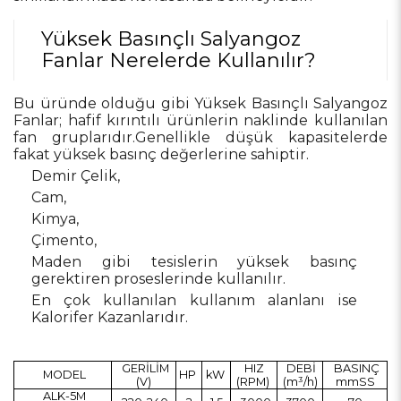
Yüksek Basınçlı Salyangoz
Fanlar Nerelerde Kullanılır?
Bu üründe olduğu gibi Yüksek Basınçlı Salyangoz
Fanlar; hafif kırıntılı ürünlerin naklinde kullanılan
fan gruplarıdır.Genellikle düşük kapasitelerde
fakat yüksek basınç değerlerine sahiptir.
Demir Çelik,
Cam,
Kimya,
Çimento,
Maden gibi tesislerin yüksek basınç
gerektiren proseslerinde kullanılır.
En çok kullanılan kullanım alanlanı ise
Kalorifer Kazanlarıdır.
GERİLİM
HIZ
DEBİ
BASINÇ
MODEL
HP
kW
(V)
(RPM)
(m³/h)
mmSS
ALK-5M