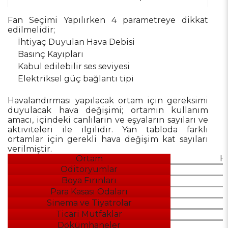
Fan Seçimi Yapılırken 4 parametreye dikkat
edilmelidir;
İhtiyaç Duyulan Hava Debisi
Basınç Kayıpları
Kabul edilebilir ses seviyesi
Elektriksel güç bağlantı tipi
Havalandırması yapılacak ortam için gereksimi
duyulacak hava değişimi; ortamın kullanım
amacı, içindeki canlıların ve eşyaların sayıları ve
aktiviteleri ile ilgilidir. Yan tabloda farklı
ortamlar için gerekli hava değişim kat sayıları
verilmiştir.
Ortam
H
Oditoryumlar
Boya Fırınları
Para Kasası Odaları
Sinema ve Tiyatrolar
Ticari Mutfaklar
Dökümhaneler