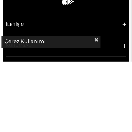
İLETİŞİM
Çerez Kullanımı
KURUMSAL
MÜŞTERİ HİZMETLERİ
SATICILAR İÇİN
POPÜLER KATEGORİLER