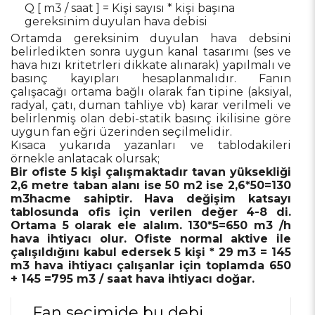
Q [ m3 / saat ] = Kişi sayısı * kişi başına
gereksinim duyulan hava debisi
Ortamda gereksinim duyulan hava debsini
belirledikten sonra uygun kanal tasarımı (ses ve
hava hızı kritetrleri dikkate alınarak) yapılmalı ve
basınç kayıpları hesaplanmalıdır. Fanın
çalışacağı ortama bağlı olarak fan tipine (aksiyal,
radyal, çatı, duman tahliye vb) karar verilmeli ve
belirlenmiş olan debi-statik basınç ikilisine göre
uygun fan eğri üzerinden seçilmelidir.
Kısaca yukarıda yazanları ve tablodakileri
örnekle anlatacak olursak;
Bir ofiste 5 kişi çalışmaktadır tavan yüksekliği
2,6 metre taban alanı ise 50 m2 ise 2,6*50=130
m3hacme sahiptir. Hava değişim katsayı
tablosunda ofis için verilen değer 4-8 di.
Ortama 5 olarak ele alalım. 130*5=650 m3 /h
hava ihtiyacı olur. Ofiste normal aktive ile
çalışıldığını kabul edersek 5 kişi * 29 m3 = 145
m3 hava ihtiyacı çalışanlar için toplamda 650
+ 145 =795 m3 / saat hava ihtiyacı doğar.
Fan seçimide bu debi