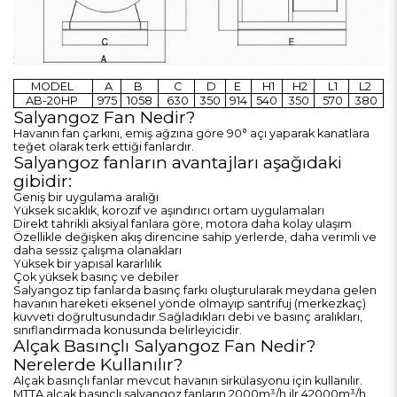
MODEL
A
B
C
D
E
H1
H2
L1
L2
AB-20HP
975
1058
630
350
914
540
350
570
380
Salyangoz Fan Nedir?
Havanın fan çarkını, emiş ağzına göre 90° açı yaparak kanatlara
teğet olarak terk ettiği fanlardır.
Salyangoz fanların avantajları aşağıdaki
gibidir:
Geniş bir uygulama aralığı
Yüksek sıcaklık, korozif ve aşındırıcı ortam uygulamaları
Direkt tahrikli aksiyal fanlara göre, motora daha kolay ulaşım
Özellikle değişken akış direncine sahip yerlerde, daha verimli ve
daha sessiz çalışma olanakları
Yüksek bir yapısal kararlılık
Çok yüksek basınç ve debiler
Salyangoz tip fanlarda basınç farkı oluşturularak meydana gelen
havanın hareketi eksenel yönde olmayıp santrifuj (merkezkaç)
kuvveti doğrultusundadır.Sağladıkları debi ve basınç aralıkları,
sınıflandırmada konusunda belirleyicidir.
Alçak Basınçlı Salyangoz Fan Nedir?
Nerelerde Kullanılır?
Alçak basınçlı fanlar mevcut havanın sirkülasyonu için kullanılır.
MTTA alçak basınçlı salyangoz fanların 2000m³/h ilr 42000m³/h