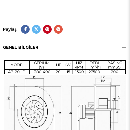
Paylaş
GENEL BILGILER
GERİLİM
HIZ
DEBİ
BASINÇ
MODEL
HP
kW
(V)
RPM
(m³/h)
mmSS
AB-20HP
380-400
20
15
1500
27500
200