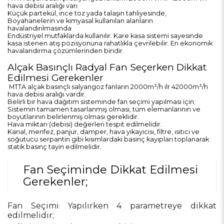
hava debisi aralığı varı
Küçük partekül, ince toz yada talaşın tahliyesinde,
Boyahanelerin ve kimyasal kullanılan alanların
havalandırılmasında
Endüstriyel mutfaklarda kullanılır. Kare kasa sistemi sayesinde
kasa istenen atış pozisyonuna rahatlıkla çevrilebilir. En ekonomik
havalandırma çözümlerinden biridir.
Alçak Basınçlı Radyal Fan Seçerken Dikkat
Edilmesi Gerekenler
MTTA alçak basınçlı salyangoz fanların 2000m³/h ilr 42000m³/h
hava debisi aralığı vardır.
Belirli bir hava dağıtım sisteminde fan seçimi yapılması için;
Sistemin tamamen tasarlanmış olması, tüm elemanlarının ve
boyutlarının belirlenmiş olması gereklidir.
Hava miktarı (debisi) değerleri tespit edilmelidir.
Kanal, menfez, panjur, damper, hava yıkayıcısı, filtre, ısıtıcı ve
soğutucu serpantin gibi kısımlardaki basınç kayıpları toplanarak
statik basınç tayin edilmelidir.
Fan Seçiminde Dikkat Edilmesi
Gerekenler;
Fan Seçimi Yapılırken 4 parametreye dikkat
edilmelidir;