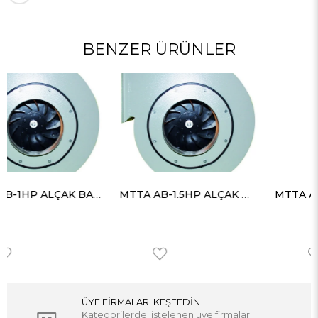
BENZER ÜRÜNLER
MTTA AB-1.5HP ALÇAK BASINÇLI SALYANGOZ FAN 4300 m³h 60 mmSS
MTTA AB-2HP ALÇAK BASINÇLI SALYANGOZ FAN 5700 m³h 70 mmSS
ÜYE FİRMALARI KEŞFEDİN
Kategorilerde listelenen üye firmaları