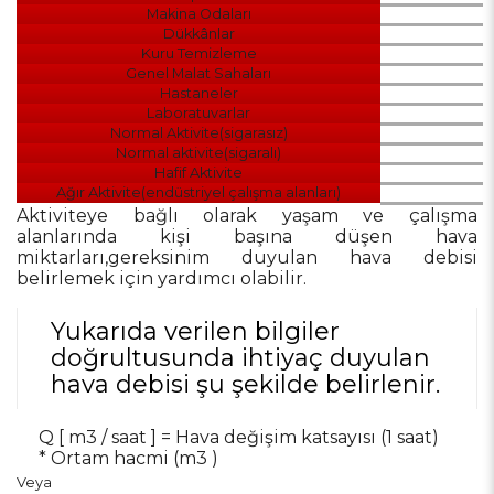
Makina Odaları
Dükkânlar
Kuru Temizleme
Genel Malat Sahaları
Hastaneler
Laboratuvarlar
Normal Aktivite(sigarasız)
Normal aktivite(sigaralı)
Hafif Aktivite
Ağır Aktivite(endüstriyel çalışma alanları)
Aktiviteye bağlı olarak yaşam ve çalışma
alanlarında kişi başına düşen hava
miktarları,gereksinim duyulan hava debisi
belirlemek için yardımcı olabilir.
Yukarıda verilen bilgiler
doğrultusunda ihtiyaç duyulan
hava debisi şu şekilde belirlenir.
Q [ m3 / saat ] = Hava değişim katsayısı (1 saat)
* Ortam hacmi (m3 )
Veya