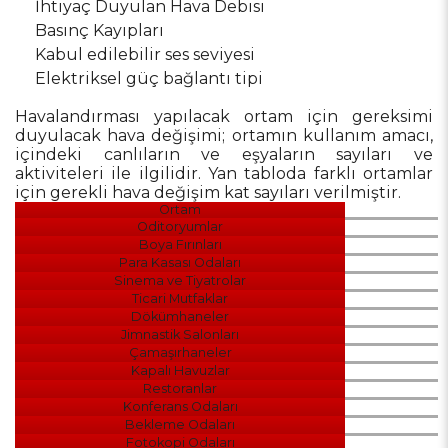
İhtiyaç Duyulan Hava Debisi
Basınç Kayıpları
Kabul edilebilir ses seviyesi
Elektriksel güç bağlantı tipi
Havalandırması yapılacak ortam için gereksimi
duyulacak hava değişimi; ortamın kullanım amacı,
içindeki canlıların ve eşyaların sayıları ve
aktiviteleri ile ilgilidir. Yan tabloda farklı ortamlar
için gerekli hava değişim kat sayıları verilmiştir.
Ortam
Oditoryumlar
Boya Fırınları
Para Kasası Odaları
Sinema ve Tiyatrolar
Ticari Mutfaklar
Dökümhaneler
Jimnastik Salonları
Çamaşırhaneler
Kapalı Havuzlar
Restoranlar
Konferans Odaları
Bekleme Odaları
Fotokopi Odaları