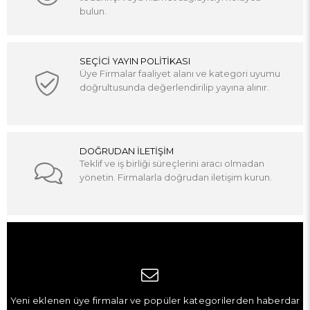
bulun.
SEÇİCİ YAYIN POLİTİKASI
Üye Firmalar faaliyet alanı ve kategori uyumu
doğrultusunda değerlendirilip yayına alınır.
DOĞRUDAN İLETİŞİM
Teklif ve iş birliği süreçlerini aracı olmadan
yönetin. Firmalarla doğrudan iletişim kurun.
Yeni eklenen üye firmalar ve popüler kategorilerden haberdar