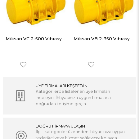
Miksan VC 2-500 Vibrasyon Motorları Trifaze (380V) 3000 Devir 500 Kg, 4905 N
Miksan VB 2-350 Vibrasyon Motorları Trifaze (380V) 3000 Devir 340 Kg, 3335 N
ÜYE FİRMALARI KEŞFEDİN
Kategorilerde listelenen üye firmaları
inceleyin. İhtiyacınıza uygun firmalarla
doğrudan iletişime geçin.
DOĞRU FİRMAYA ULAŞIN
İlgili kategoriler üzerinden ihtiyacınıza uygun
tedarikçi veya hizmet sağlayıcıyı kolayca