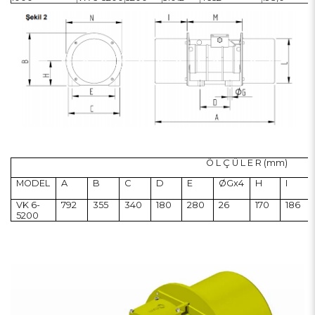
Ö L Ç Ü L E R (mm)
MODEL
A
B
C
D
E
ØGx4
H
I
VK 6-
792
355
340
180
280
26
170
186
5200