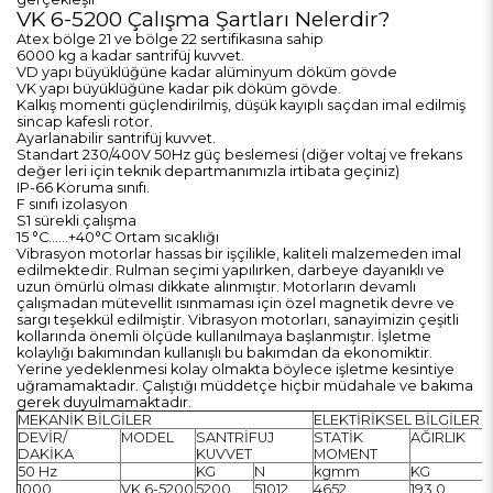
VK 6-5200 Çalışma Şartları Nelerdir?
Atex bölge 21 ve bölge 22 sertifikasına sahip
6000 kg a kadar santrifüj kuvvet.
VD yapı büyüklüğüne kadar alüminyum döküm gövde
VK yapı büyüklüğüne kadar pik döküm gövde.
Kalkış momenti güçlendirilmiş, düşük kayıplı saçdan imal edilmiş
sincap kafesli rotor.
Ayarlanabilir santrifüj kuvvet.
Standart 230/400V 50Hz güç beslemesi (diğer voltaj ve frekans
değer leri için teknik departmanımızla irtibata geçiniz)
IP-66 Koruma sınıfı.
F sınıfı izolasyon
S1 sürekli çalışma
15 °C……+40°C Ortam sıcaklığı
Vibrasyon motorlar hassas bir işçilikle, kaliteli malzemeden imal
edilmektedir. Rulman seçimi yapılırken, darbeye dayanıklı ve
uzun ömürlü olması dikkate alınmıştır. Motorların devamlı
çalışmadan mütevellit ısınmaması için özel magnetik devre ve
sargı teşekkül edilmiştir. Vibrasyon motorları, sanayimizin çeşitli
kollarında önemli ölçüde kullanılmaya başlanmıştır. İşletme
kolaylığı bakımından kullanışlı bu bakımdan da ekonomiktir.
Yerine yedeklenmesi kolay olmakta böylece işletme kesintiye
uğramamaktadır. Çalıştığı müddetçe hiçbir müdahale ve bakıma
gerek duyulmamaktadır.
MEKANİK BİLGİLER
ELEKTİRİKSEL BİLGİLER
DEVİR/
MODEL
SANTRİFUJ
STATİK
AĞIRLIK
DAKİKA
KUVVET
MOMENT
50 Hz
KG
N
kgmm
KG
1000
VK 6-5200
5200
51012
4652
193,0