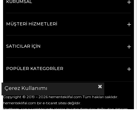
KURUMSAL
MÜŞTERİ HİZMETLERİ
SATICILAR İÇİN
POPÜLER KATEGORİLER
Çerez Kullanımı
Copyright © 2019 – 2026 hementeklifal.com Tüm hakları saklıdır.
hementeklifal.com bir e-ticaret sitesi değildir.
Platform; sanayi sektöründe alıcılar ile satıcı firmaları doğrudan iletişim
kurmaları için bir araya getiren bir
firma rehberi ve iletişim
kolaylaştırma platformudur
.
Satış, ödeme, teslimat ve ticari süreçler alıcı ve satıcı firmalar arasında
gerçekleşir.