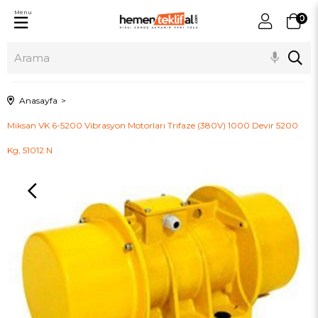
Menu
0
Anasayfa
Miksan VK 6-5200 Vibrasyon Motorları Trifaze (380V) 1000 Devir 5200
Kg, 51012 N