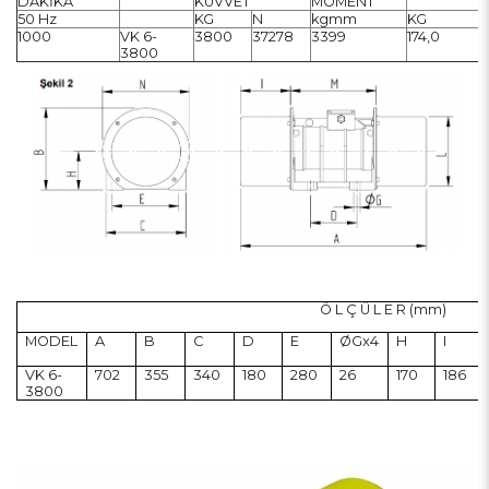
DAKİKA
KUVVET
MOMENT
50 Hz
KG
N
kgmm
KG
1000
VK 6-
3800
37278
3399
174,0
3800
Ö L Ç Ü L E R (mm)
MODEL
A
B
C
D
E
ØGx4
H
I
VK 6-
702
355
340
180
280
26
170
186
3800