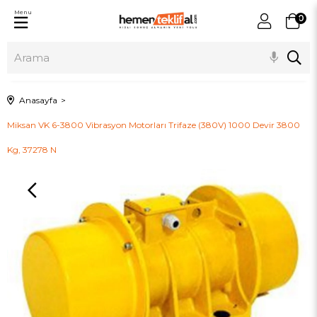
Menu
0
Anasayfa
Miksan VK 6-3800 Vibrasyon Motorları Trifaze (380V) 1000 Devir 3800
Kg, 37278 N