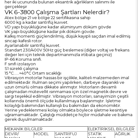
her iki ucununda bulunan eksantrik ağırlıkların salınımı ile
gerçekleşir
VK 6-3800 Çalışma Şartları Nelerdir?
Atex bölge 21 ve bölge 22 sertifikasına sahip
6000 kg a kadar santrifüj kuvvet.
VD yapı büyüklüğüne kadar alüminyum döküm gövde
VK yapı büyüklüğüne kadar pik döküm gövde.
Kalkış momenti güçlendirilmiş, düşük kayıplı saçdan imal edilmiş
sincap kafesli rotor.
Ayarlanabilir santrifüj kuvvet.
Standart 230/400V 50Hz güç beslemesi (diğer voltaj ve frekans
değer leri için teknik departmanımızla irtibata geçiniz)
IP-66 Koruma sınıfı.
F sınıfı izolasyon
S1 sürekli çalışma
15 °C……+40°C Ortam sıcaklığı
Vibrasyon motorlar hassas bir işçilikle, kaliteli malzemeden imal
edilmektedir. Rulman seçimi yapılırken, darbeye dayanıklı ve
uzun ömürlü olması dikkate alınmıştır. Motorların devamlı
çalışmadan mütevellit ısınmaması için özel magnetik devre ve
sargı teşekkül edilmiştir. Vibrasyon motorları, sanayimizin çeşitli
kollarında önemli ölçüde kullanılmaya başlanmıştır. İşletme
kolaylığı bakımından kullanışlı bu bakımdan da ekonomiktir.
Yerine yedeklenmesi kolay olmakta böylece işletme kesintiye
uğramamaktadır. Çalıştığı müddetçe hiçbir müdahale ve bakıma
gerek duyulmamaktadır.
MEKANİK BİLGİLER
ELEKTİRİKSEL BİLGİLER
DEVİR/
MODEL
SANTRİFUJ
STATİK
AĞIRLIK