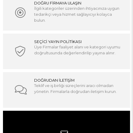
DOĞRU FİRMAYA ULAŞIN
İlgili kategoriler üzerinden ihtiyacınıza uygun
tedarikçi veya hizmet sağlayıcıyı kolayca
bulun.
SEÇİCİ YAYIN POLİTİKASI
Üye Firmalar faaliyet alanı ve kategori uyumu
doğrultusunda değerlendirilip yayına alınır.
DOĞRUDAN İLETİŞİM
Teklif ve iş birliği süreçlerini aracı olmadan
yönetin. Firmalarla doğrudan iletişim kurun.