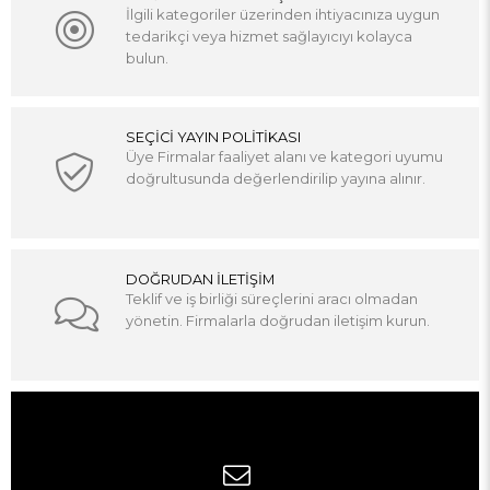
İlgili kategoriler üzerinden ihtiyacınıza uygun
tedarikçi veya hizmet sağlayıcıyı kolayca
bulun.
SEÇİCİ YAYIN POLİTİKASI
Üye Firmalar faaliyet alanı ve kategori uyumu
doğrultusunda değerlendirilip yayına alınır.
DOĞRUDAN İLETİŞİM
Teklif ve iş birliği süreçlerini aracı olmadan
yönetin. Firmalarla doğrudan iletişim kurun.