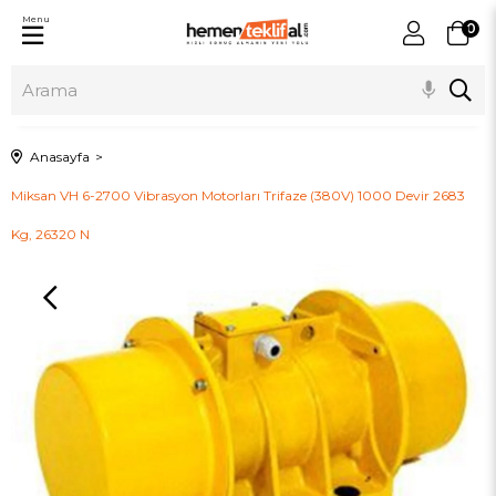
Menu
0
Anasayfa
Miksan VH 6-2700 Vibrasyon Motorları Trifaze (380V) 1000 Devir 2683
Kg, 26320 N