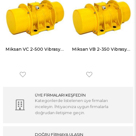
Miksan VC 2-500 Vibrasyon Motorları Trifaze (380V) 3000 Devir 500 Kg, 4905 N
Miksan VB 2-350 Vibrasyon Motorları Trifaze (380V) 3000 Devir 340 Kg, 3335 N
ÜYE FİRMALARI KEŞFEDİN
Kategorilerde listelenen üye firmaları
inceleyin. İhtiyacınıza uygun firmalarla
doğrudan iletişime geçin.
DOĞRU FİRMAYA ULAŞIN