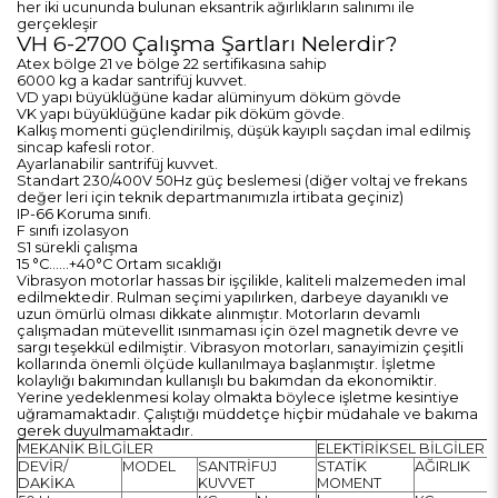
her iki ucununda bulunan eksantrik ağırlıkların salınımı ile
gerçekleşir
VH 6-2700 Çalışma Şartları Nelerdir?
Atex bölge 21 ve bölge 22 sertifikasına sahip
6000 kg a kadar santrifüj kuvvet.
VD yapı büyüklüğüne kadar alüminyum döküm gövde
VK yapı büyüklüğüne kadar pik döküm gövde.
Kalkış momenti güçlendirilmiş, düşük kayıplı saçdan imal edilmiş
sincap kafesli rotor.
Ayarlanabilir santrifüj kuvvet.
Standart 230/400V 50Hz güç beslemesi (diğer voltaj ve frekans
değer leri için teknik departmanımızla irtibata geçiniz)
IP-66 Koruma sınıfı.
F sınıfı izolasyon
S1 sürekli çalışma
15 °C……+40°C Ortam sıcaklığı
Vibrasyon motorlar hassas bir işçilikle, kaliteli malzemeden imal
edilmektedir. Rulman seçimi yapılırken, darbeye dayanıklı ve
uzun ömürlü olması dikkate alınmıştır. Motorların devamlı
çalışmadan mütevellit ısınmaması için özel magnetik devre ve
sargı teşekkül edilmiştir. Vibrasyon motorları, sanayimizin çeşitli
kollarında önemli ölçüde kullanılmaya başlanmıştır. İşletme
kolaylığı bakımından kullanışlı bu bakımdan da ekonomiktir.
Yerine yedeklenmesi kolay olmakta böylece işletme kesintiye
uğramamaktadır. Çalıştığı müddetçe hiçbir müdahale ve bakıma
gerek duyulmamaktadır.
MEKANİK BİLGİLER
ELEKTİRİKSEL BİLGİLER
DEVİR/
MODEL
SANTRİFUJ
STATİK
AĞIRLIK
DAKİKA
KUVVET
MOMENT