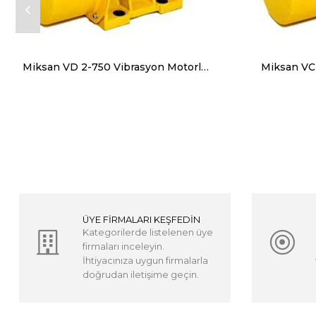
Miksan VD 2-750 Vibrasyon Motorları Trifaze (380V) 3000 Devir 762 Kg, 7475 N
ÜYE FİRMALARI KEŞFEDİN
Kategorilerde listelenen üye
firmaları inceleyin.
İhtiyacınıza uygun firmalarla
doğrudan iletişime geçin.