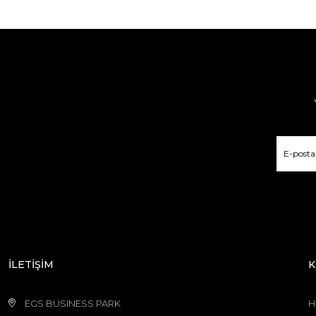
İLETİŞİM
K
EGS BUSINESS PARK
H