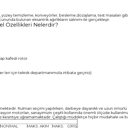
lolar, yüzey temizleme, konveyörler, besleme,dozajlama, test masaları gi
ununda bulunan eksantrik ağırlıkların salınımı ile gerçekleşir.
 Özellikleri Nelerdir?
p kafesli rotor.
leri için teknik departmanımızla irtibata geçiniz)
ilmektedir. Rulman seçimi yapılırken, darbeye dayanıklı ve uzun ömürlü
rasyon motorları, sanayimizin çeşitli kollarında önemli ölçüde kullanılm
e kesintiye uğramamaktadır. Çalıştığı müddetçe hiçbir müdahale ve
NONİMAL
MAKS. AKIM
MAKS. GİRİŞ