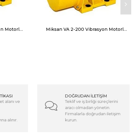
Miksan VB 2-350 Vibrasyon Motorları Trifaze (380V) 3000 Devir 340 Kg, 3335 N
Miksan VA 2-200 Vibrasyon Motorları Trifaze (380V) 3000 Devir 200 Kg, 1962 N
TİKASI
DOĞRUDAN İLETİŞİM
et alanı ve
Teklif ve iş birliği süreçlerini
aracı olmadan yönetin.
Firmalarla doğrudan iletişim
na alınır.
kurun.