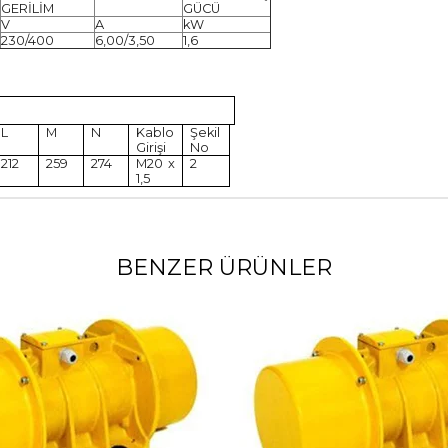
GERİLİM
GÜCÜ
V
A
kW
230/400
6,00/3,50
1,6
L
M
N
Kablo
Şekil
Girişi
No
212
259
274
M20 x
2
1,5
BENZER ÜRÜNLER