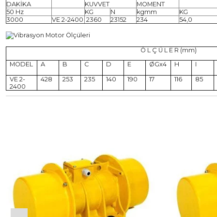
DAKİKA
KUVVET
MOMENT
50 Hz
KG
N
kgmm
KG
3000
VE 2-2400
2360
23152
234
54,0
Ö L Ç Ü L E R (mm)
MODEL
A
B
C
D
E
ØGx4
H
I
VE 2-
428
253
235
140
190
17
116
85
2400