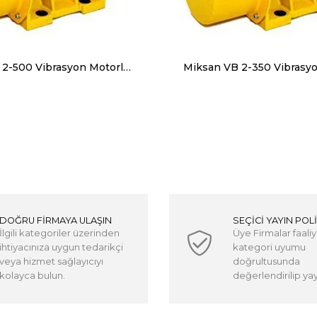
Miksan VC 2-500 Vibrasyon Motorları Trifaze (380V) 3000 Devir 500 Kg, 4905 N
DOĞRU FİRMAYA ULAŞIN
SEÇİCİ YAYIN POLİ
İlgili kategoriler üzerinden
Üye Firmalar faaliy
ihtiyacınıza uygun tedarikçi
kategori uyumu
veya hizmet sağlayıcıyı
doğrultusunda
kolayca bulun.
değerlendirilip yayı