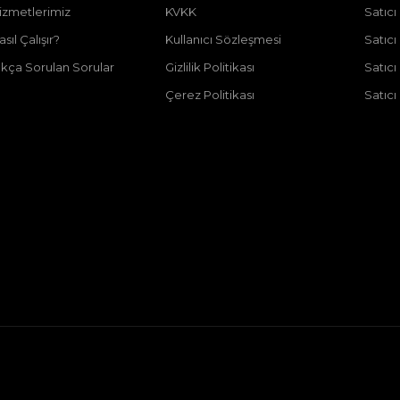
izmetlerimiz
KVKK
Satıcı
asıl Çalışır?
Kullanıcı Sözleşmesi
Satıc
ıkça Sorulan Sorular
Gizlilik Politikası
Satıc
Çerez Politikası
Satıcı