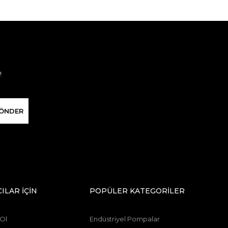
!
ÖNDER
CILAR İÇİN
POPÜLER KATEGORİLER
 Ol
Endüstriyel Pompalar