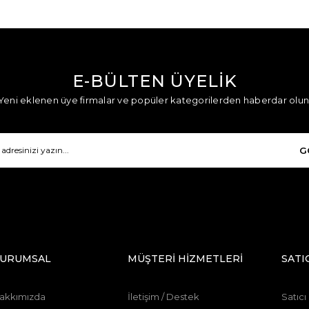
E-BÜLTEN ÜYELİK
Yeni eklenen üye firmalar ve popüler kategorilerden haberdar olun
G
URUMSAL
MÜŞTERİ HİZMETLERİ
SATI
akkımızda
İletişim / Destek
Satıcı