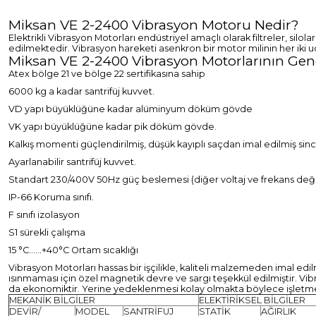
Miksan VE 2-2400 Vibrasyon Motoru Nedir?
Elektrikli Vibrasyon Motorları endüstriyel amaçlı olarak filtreler, si
edilmektedir. Vibrasyon hareketi asenkron bir motor milinin her iki uc
Miksan VE 2-2400 Vibrasyon Motorlarının Genel
Atex bölge 21 ve bölge 22 sertifikasına sahip
6000 kg a kadar santrifüj kuvvet.
VD yapı büyüklüğüne kadar alüminyum döküm gövde
VK yapı büyüklüğüne kadar pik döküm gövde.
Kalkış momenti güçlendirilmiş, düşük kayıplı saçdan imal edilmiş sinca
Ayarlanabilir santrifüj kuvvet.
Standart 230/400V 50Hz güç beslemesi (diğer voltaj ve frekans değer 
IP-66 Koruma sınıfı.
F sınıfı izolasyon
S1 sürekli çalışma
15 °C……+40°C Ortam sıcaklığı
Vibrasyon Motorları hassas bir işçilikle, kaliteli malzemeden imal ed
ısınmaması için özel magnetik devre ve sargı teşekkül edilmiştir. Vib
da ekonomiktir. Yerine yedeklenmesi kolay olmakta böylece işletm
MEKANİK BİLGİLER
ELEKTİRİKSEL BİLGİLER
DEVİR/
MODEL
SANTRİFUJ
STATİK
AĞIRLIK