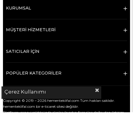
KURUMSAL
MÜŞTERİ HİZMETLERİ
SATICILAR İÇİN
POPÜLER KATEGORİLER
Çerez Kullanımı
Copyright © 2019 – 2026 hementeklifal.com Tüm hakları saklıdır.
hementeklifal.com bir e-ticaret sitesi değildir.
Platform; sanayi sektöründe alıcılar ile satıcı firmaları doğrudan iletişim
kurmaları için bir araya getiren bir
firma rehberi ve iletişim
kolaylaştırma platformudur
.
Satış, ödeme, teslimat ve ticari süreçler alıcı ve satıcı firmalar arasında