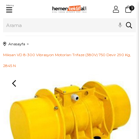
Menu
0
Anasayfa
Miksan VD 8-300 Vibrasyon Motorları Trifaze (380V) 750 Devir 290 Kg,
2845 N