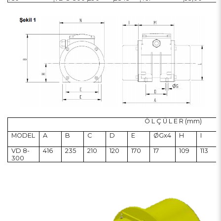
Ö L Ç Ü L E R (mm)
MODEL
A
B
C
D
E
ØGx4
H
I
VD 8-
416
235
210
120
170
17
109
113
300