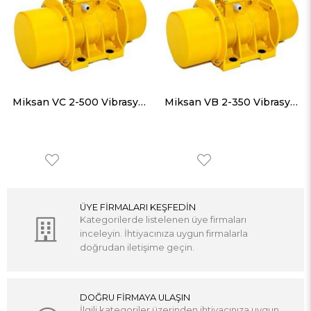
Miksan VC 2-500 Vibrasyon Motorları Trifaze (380V) 3000 Devir 500 Kg, 4905 N
Miksan VB 2-350 Vibrasyon Motorları Trifaze (380V) 3000 Devir 340 Kg, 3335 N
ÜYE FİRMALARI KEŞFEDİN
Kategorilerde listelenen üye firmaları
inceleyin. İhtiyacınıza uygun firmalarla
doğrudan iletişime geçin.
DOĞRU FİRMAYA ULAŞIN
İlgili kategoriler üzerinden ihtiyacınıza uygun