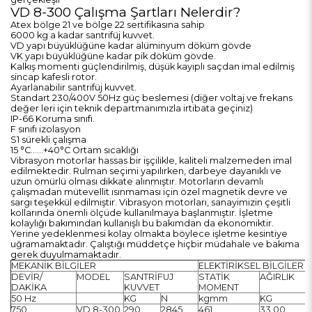
VD 8-300 Çalışma Şartları Nelerdir?
Atex bölge 21 ve bölge 22 sertifikasına sahip
6000 kg a kadar santrifüj kuvvet.
VD yapı büyüklüğüne kadar alüminyum döküm gövde
VK yapı büyüklüğüne kadar pik döküm gövde.
Kalkış momenti güçlendirilmiş, düşük kayıplı saçdan imal edilmiş
sincap kafesli rotor.
Ayarlanabilir santrifüj kuvvet.
Standart 230/400V 50Hz güç beslemesi (diğer voltaj ve frekans
değer leri için teknik departmanımızla irtibata geçiniz)
IP-66 Koruma sınıfı.
F sınıfı izolasyon
S1 sürekli çalışma
15 °C……+40°C Ortam sıcaklığı
Vibrasyon motorlar hassas bir işçilikle, kaliteli malzemeden imal
edilmektedir. Rulman seçimi yapılırken, darbeye dayanıklı ve
uzun ömürlü olması dikkate alınmıştır. Motorların devamlı
çalışmadan mütevellit ısınmaması için özel magnetik devre ve
sargı teşekkül edilmiştir. Vibrasyon motorları, sanayimizin çeşitli
kollarında önemli ölçüde kullanılmaya başlanmıştır. İşletme
kolaylığı bakımından kullanışlı bu bakımdan da ekonomiktir.
Yerine yedeklenmesi kolay olmakta böylece işletme kesintiye
uğramamaktadır. Çalıştığı müddetçe hiçbir müdahale ve bakıma
gerek duyulmamaktadır.
MEKANİK BİLGİLER
ELEKTİRİKSEL BİLGİLER
DEVİR/
MODEL
SANTRİFUJ
STATİK
AĞIRLIK
DAKİKA
KUVVET
MOMENT
50 Hz
KG
N
kgmm
KG
750
VD 8-300
290
2845
461
33,00