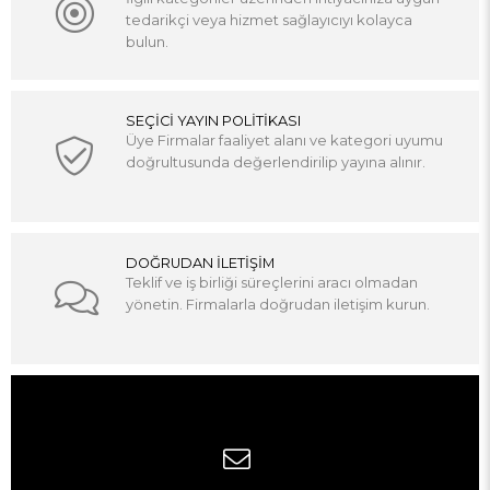
tedarikçi veya hizmet sağlayıcıyı kolayca
bulun.
SEÇİCİ YAYIN POLİTİKASI
Üye Firmalar faaliyet alanı ve kategori uyumu
doğrultusunda değerlendirilip yayına alınır.
DOĞRUDAN İLETİŞİM
Teklif ve iş birliği süreçlerini aracı olmadan
yönetin. Firmalarla doğrudan iletişim kurun.