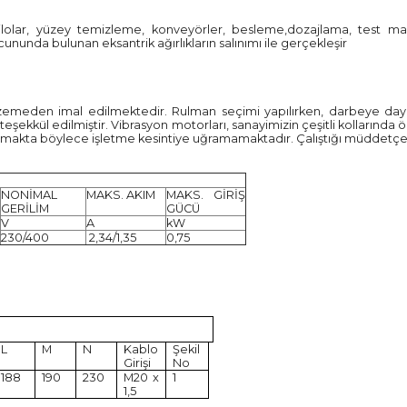
r, silolar, yüzey temizleme, konveyörler, besleme,dozajlama, test ma
ununda bulunan eksantrik ağırlıkların salınımı ile gerçekleşir
malzemeden imal edilmektedir. Rulman seçimi yapılırken, darbeye day
şekkül edilmiştir. Vibrasyon motorları, sanayimizin çeşitli kollarında
 olmakta böylece işletme kesintiye uğramamaktadır. Çalıştığı müddet
NONİMAL
MAKS. AKIM
MAKS. GİRİŞ
GERİLİM
GÜCÜ
V
A
kW
230/400
2,34/1,35
0,75
L
M
N
Kablo
Şekil
Girişi
No
188
190
230
M20 x
1
1,5