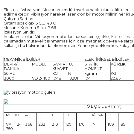
Elektrikli Vibrasyon Motorları endüstriyel amaçlı olarak filtrele
edilmektedir. Vibrasyon hareketi asenkron bir motor milinin her iki uc
Çalışma Şartları
Ortam sıcaklığı
:-15 C....+40 C
Mekanik Koruma Sınıfı
:IP 66
İzalasyon Sınıdı
:F
İmalatımız olan Vibrasyon motorlar hassas bir işçilikle, kaliteli 
çalışmadan mütevellit ısınmaması için özel magnetik devre ve sargı te
kullanışlı bu bakımdan da ekonomiktir. Yerine yedeklenmesi kolay
MEKANİK BİLGİLER
ELEKTİRİKSEL BİLGİLER
DEVİR/
MODEL
SANTRİFUJ
STATİK
AĞIRLIK
DAKİKA
KUVVET
MOMENT
50 Hz
KG
N
kgmm
KG
3000
VD 2-1100
1048
10281
104
22,83
Ö L Ç Ü L E R (mm)
MODEL
A
B
C
D
E
ØGx4
H
I
VA 2-
368
232
210
120
170
17
109
89
750