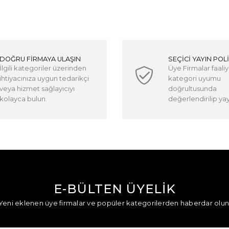
DOĞRU FİRMAYA ULAŞIN
SEÇİCİ YAYIN POLİ
İlgili kategoriler üzerinden
Üye Firmalar faaliy
ihtiyacınıza uygun tedarikçi
kategori uyumu
veya hizmet sağlayıcıyı
doğrultusunda
kolayca bulun.
değerlendirilip yayı
E-BÜLTEN ÜYELİK
Yeni eklenen üye firmalar ve popüler kategorilerden haberdar olun