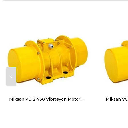
Miksan VD 2-750 Vibrasyon Motorları Trifaze (380V) 3000 Devir 762 Kg, 7475 N