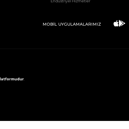
Endüstriyel Hizmetler
MOBİL UYGULAMALARIMIZ
 platformudur
.