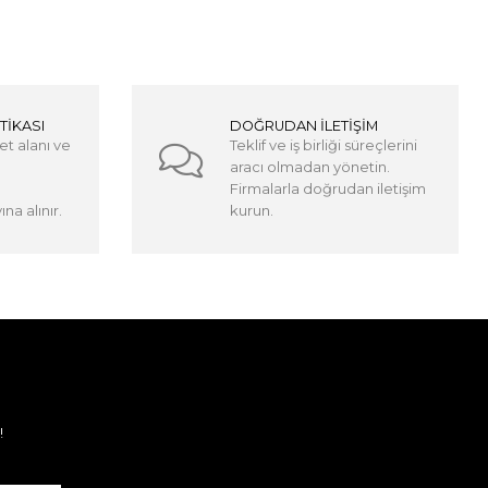
TİKASI
DOĞRUDAN İLETİŞİM
et alanı ve
Teklif ve iş birliği süreçlerini
aracı olmadan yönetin.
Firmalarla doğrudan iletişim
na alınır.
kurun.
!