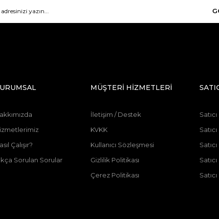
G
URUMSAL
MÜŞTERİ HİZMETLERİ
SATI
akkımızda
İletişim / Destek
Satıcı
izmetlerimiz
KVKK
Satıcı
asıl Çalışır?
Kullanıcı Sözleşmesi
Satıc
ıkça Sorulan Sorular
Gizlilik Politikası
Satıc
Çerez Politikası
Satıcı