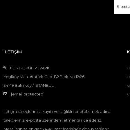
İLETİŞİM
K
EGS BUSINESS PARK
H
Yeşilköy Mah. Atatürk Cad. B2 Blok No:12/26
H
34149 Bakırköy / İSTANBUL
N
[email protected]
S
İletişim süreçlerimizi kayıtlı ve sağlıklı ilerletebilmek adına
taleplerinizi e-posta üzerinden iletmenizi rica ederiz.
Mesajlarınıza en geç 24-48 saat içerisinde dönüş sağlanır.