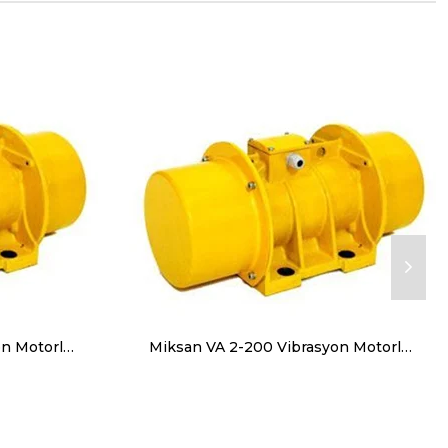
Miksan VB 2-350 Vibrasyon Motorları Trifaze (380V) 3000 Devir 340 Kg, 3335 N
Miksan VA 2-200 Vibrasyon Motorları Trifaze (380V) 3000 Devir 200 Kg, 1962 N