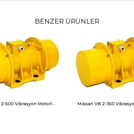
BENZER ÜRÜNLER
Miksan VC 2-500 Vibrasyon Motorları Trifaze (380V) 3000 Devir 500 Kg, 4905 N