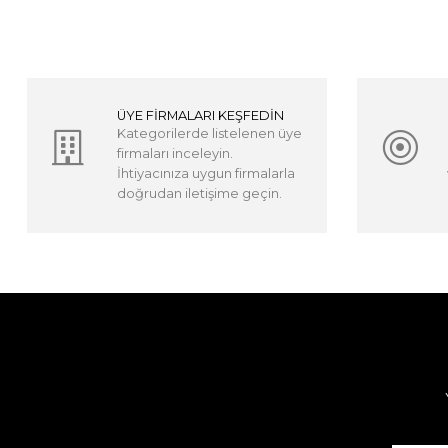
ÜYE FİRMALARI KEŞFEDİN
Kategorilerde listelenen üye
firmaları inceleyin.
İhtiyacınıza uygun firmalarla
doğrudan iletişime geçin.