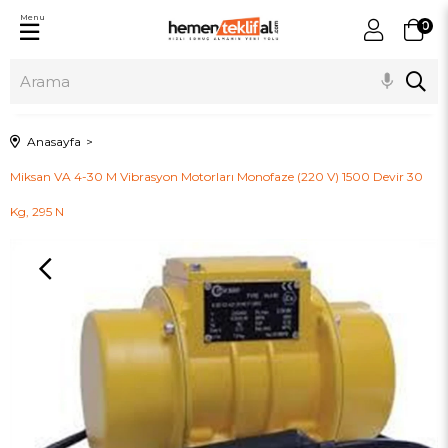
Menu
0
Anasayfa
Miksan VA 4-30 M Vibrasyon Motorları Monofaze (220 V) 1500 Devir 30
Kg, 295 N