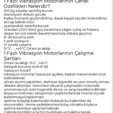
1 Fazlı Vibrasyon Motorlarının Genel
Özellikleri Nelerdir?
500 kg a kadar santrifüj kuvvet.
Alüminyum döküm gövde
Kalkış momenti güçlendirilmiş, düşük kayıplı saçdan imal edilmiş
sincap kafesli rotor.
Ayarlanabilir santrifüj kuvvet.
Standart 230V 50Hz güç beslemesi (diğer voltaj ve frekans
değer leri için teknik departmanımızla irtibata geçiniz)
IP-66 Koruma sınıfı.
F sınıfı izolasyon
S1 sürekli çalışma
15 °C……+40°C Ortam sıcaklığı
1 Fazlı Vibrasyon Motorlarının Çalışma
Şartları
Ortam sıcaklığı:-15 C....+40 C
Mekanik Koruma Sınıfı:IP 66
İzalasyon Sınıdı:F
Vibrasyon motorlar hassas bir işçilikle, kaliteli malzemeden imal
edilmektedir.
ulman seçimi yapılırken, darbeye dayanıklı ve uzun ömürlü olması
dikkate alınmıştır. Motorların devamlı çalışmadan mütevellit
ısınmaması için özel magnetik devre ve sargı teşekkül edilmiştir.
ibrasyon motorları, sanayimizin çeşitli kollarında önemli ölçüde
kullanılmaya başlanmıştır.
İşletme kolaylığı bakımından kullanışlı bu bakımdan da
ekonomiktir. Yerine yedeklenmesi kolay olmakta böylece
işletme kesintiye uğramamaktadır.
Çalıştığı müddetçe hiçbir müdahale ve bakıma gerek