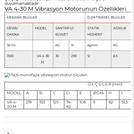
duyulmamaktadır.
VA 4-30 M Vibrasyon Motorunun Özellikleri
MEKANİK BİLGİLER
ELEKTİRİKSEL BİLGİLER
DEVİR/
MODEL
SANTRİFUJ
STATİK
AĞIRLIK
DAKİKA
KUVVET
MOMENT
50 Hz
KG
N
kgmm
KG
1500
VA 4-30
30
295
12
6,5
M
Ö L Ç Ü L E R (mm)
MODEL
A
B
C
D
E
ØGx4
H
I
VA 4-
219
153
125
74-
106
9
62
51,5
30 M
62