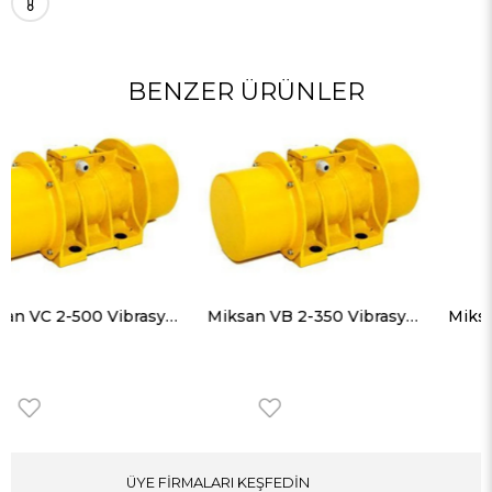
BENZER ÜRÜNLER
Miksan VC 2-500 Vibrasyon Motorları Trifaze (380V) 3000 Devir 500 Kg, 4905 N
Miksan VB 2-350 Vibrasyon Motorları Trifaze (380V) 3000 Devir 340 Kg, 3335 N
ÜYE FİRMALARI KEŞFEDİN