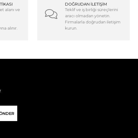
TİKASI
DOĞRUDAN İLETİŞİM
et alanı ve
Teklif ve iş birliği süreçlerini
aracı olmadan yönetin.
Firmalarla doğrudan iletişim
na alınır.
kurun.
!
ÖNDER