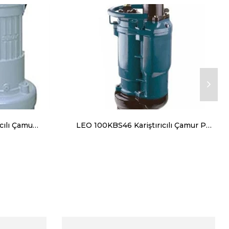
Sumak SDT75/3 C Karıştırıcılı Çamur Suyu Dalgıç Pompa Trifaze (380V) 7.5HP
LEO 100KBS46 Kariştırıcılı Çamur Pompası Trifaze (380 V) 8 Hp