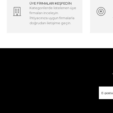
ÜYE FİRMALARI KEŞFEDİN
Kategorilerde listelenen üye
firmaları inceleyin.
İhtiyacınıza uygun firmalarla
doğrudan iletişime geçin.