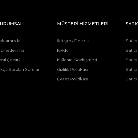
URUMSAL
MÜŞTERİ HİZMETLERİ
SATI
akkımızda
İletişim / Destek
Satıcı
izmetlerimiz
KVKK
Satıcı
asıl Çalışır?
Kullanıcı Sözleşmesi
Satıc
ıkça Sorulan Sorular
Gizlilik Politikası
Satıc
Çerez Politikası
Satıcı