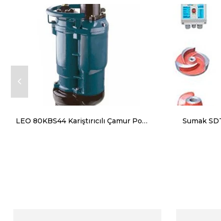
LEO 80KBS44 Kariştırıcılı Çamur Pompası Trifaze (380 V) 5.5 Hp