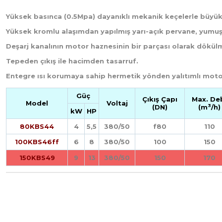
Yüksek basınca (0.5Mpa) dayanıklı mekanik keçelerle büyü
Yüksek kromlu alaşımdan yapılmış yarı-açık pervane, yumu
Deşarj kanalının motor haznesinin bir parçası olarak dökü
Tepeden çıkış ile hacimden tasarruf.
Entegre ısı korumaya sahip hermetik yönden yalıtımlı mot
Güç
Çıkış Çapı
Max. De
Model
Voltaj
3
(DN)
(m
/h)
kW
HP
80KBS44
4
5,5
380/50
f80
110
100KBS46ff
6
8
380/50
100
150
150KBS49
9
13
380/50
150
170