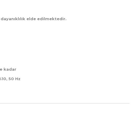
ayanıklılık elde edilmektedir.
ye kadar
%10, 50 Hz