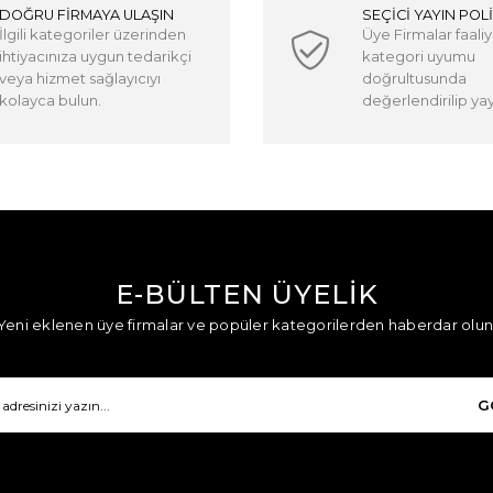
DOĞRU FİRMAYA ULAŞIN
SEÇİCİ YAYIN POLİ
İlgili kategoriler üzerinden
Üye Firmalar faaliy
ihtiyacınıza uygun tedarikçi
kategori uyumu
veya hizmet sağlayıcıyı
doğrultusunda
kolayca bulun.
değerlendirilip yayı
E-BÜLTEN ÜYELİK
Yeni eklenen üye firmalar ve popüler kategorilerden haberdar olun
G