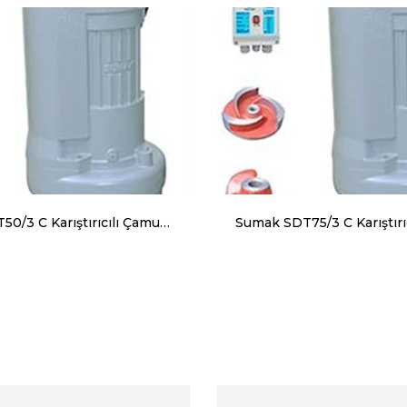
Sumak SDT50/3 C Karıştırıcılı Çamur Suyu Dalgıç Pompa Trifaze (380V) 5.5HP