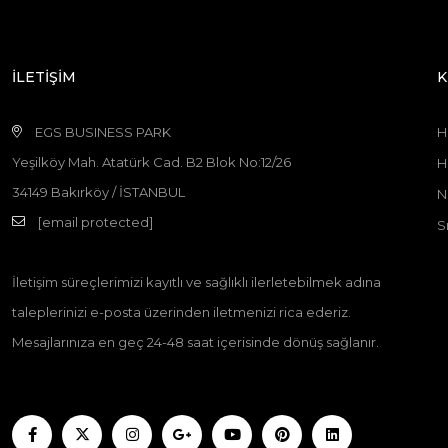
İLETİŞİM
K
EGS BUSINESS PARK
H
Yeşilköy Mah. Atatürk Cad. B2 Blok No:12/26
H
34149 Bakırköy / İSTANBUL
N
[email protected]
S
İletişim süreçlerimizi kayıtlı ve sağlıklı ilerletebilmek adına
taleplerinizi e-posta üzerinden iletmenizi rica ederiz.
Mesajlarınıza en geç 24-48 saat içerisinde dönüş sağlanır.