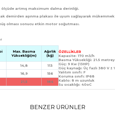
k ölçüde artmış maksimum dalma derinliği.
şak demirden aşınma plakası ile uyum sağlayarak mükemmek d
lmüş olması sonucu etkin motor soğutması.
or
bi
Max. Basma
Ağırlık
ÖZELLİKLER
Yüksekliği(m)
(kğ)
Kapasite: 170 m3/h
Basma Yüksekliği: 21.5 metre
Güç: 9 Kw (13HP)
14,8
113
Güç kaynağı: Üç fazlı 380 V ± 
Yalıtım sınıfı: F
16,9
156
Koruma sınıfı: IP68
Kablo: 8 m uzunluk
21,5
184
Su sıcaklığı: 40oC
BENZER ÜRÜNLER