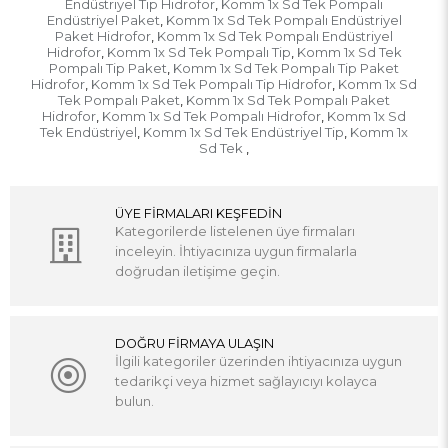
Endüstriyel Tip Hidrofor
Komm 1x Sd Tek Pompalı
,
Endüstriyel Paket
Komm 1x Sd Tek Pompalı Endüstriyel
,
Paket Hidrofor
Komm 1x Sd Tek Pompalı Endüstriyel
,
Hidrofor
Komm 1x Sd Tek Pompalı Tip
Komm 1x Sd Tek
,
,
Pompalı Tip Paket
Komm 1x Sd Tek Pompalı Tip Paket
,
Hidrofor
Komm 1x Sd Tek Pompalı Tip Hidrofor
Komm 1x Sd
,
,
Tek Pompalı Paket
Komm 1x Sd Tek Pompalı Paket
,
Hidrofor
Komm 1x Sd Tek Pompalı Hidrofor
Komm 1x Sd
,
,
Tek Endüstriyel
Komm 1x Sd Tek Endüstriyel Tip
Komm 1x
,
,
Sd Tek
,
ÜYE FİRMALARI KEŞFEDİN
Kategorilerde listelenen üye firmaları
inceleyin. İhtiyacınıza uygun firmalarla
doğrudan iletişime geçin.
DOĞRU FİRMAYA ULAŞIN
İlgili kategoriler üzerinden ihtiyacınıza uygun
tedarikçi veya hizmet sağlayıcıyı kolayca
bulun.