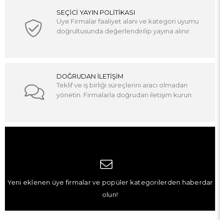
SEÇİCİ YAYIN POLİTİKASI
Üye Firmalar faaliyet alanı ve kategori uyumu
doğrultusunda değerlendirilip yayına alınır.
DOĞRUDAN İLETİŞİM
Teklif ve iş birliği süreçlerini aracı olmadan
yönetin. Firmalarla doğrudan iletişim kurun.
Yeni eklenen üye firmalar ve popüler kategorilerden haberdar
olun!