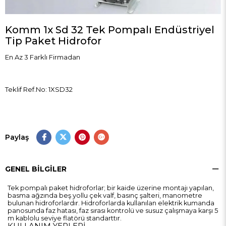
Komm 1x Sd 32 Tek Pompalı Endüstriyel
Tip Paket Hidrofor
En Az 3 Farklı Firmadan
Teklif Ref.No: 1XSD32
Paylaş
GENEL BILGILER
Tek pompalı paket hidroforlar; bir kaide üzerine montajı yapılan,
basma ağzında beş yollu çek valf, basınç şalteri, manometre
bulunan hidroforlardır. Hidroforlarda kullanılan elektrik kumanda
panosunda faz hatası, faz sırası kontrolü ve susuz çalışmaya karşı 5
m kablolu seviye flatörü standarttır.
KULLANIM YERLERİ