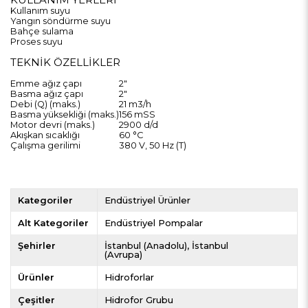
Kullanım suyu
Yangın söndürme suyu
Bahçe sulama
Proses suyu
TEKNİK ÖZELLİKLER
Emme ağız çapı
2"
Basma ağız çapı
2"
Debi (Q) (maks.)
21 m3/h
Basma yüksekliği (maks.)
156 mSS
Motor devri (maks.)
2900 d/d
Akışkan sıcaklığı
60 °C
Çalışma gerilimi
380 V, 50 Hz (T)
Kategoriler
Endüstriyel Ürünler
Alt Kategoriler
Endüstriyel Pompalar
Şehirler
İstanbul (Anadolu)
İstanbul
(Avrupa)
Ürünler
Hidroforlar
Çeşitler
Hidrofor Grubu