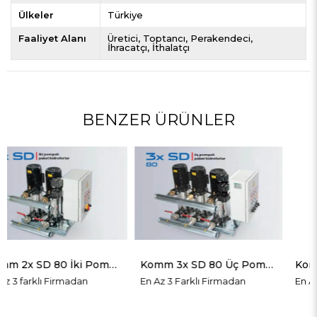
Ülkeler
Türkiye
Faaliyet Alanı
Üretici
Toptancı
Perakendeci
İhracatçı
İthalatçı
BENZER ÜRÜNLER
Komm 2x SD 80 İki Pompalı Paket Hidrofor
Komm 3x SD 80 Üç Pompalı Paket Hidrofor
Komm
En Az 3 Farklı Firmadan
En Az 3 Farklı Firmadan