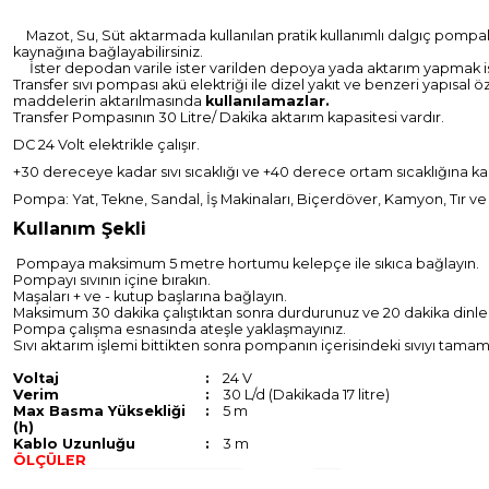
Mazot, Su, Süt aktarmada kullanılan pratik kullanımlı dalgıç pompal
kaynağına bağlayabilirsiniz.
İster depodan varile ister varilden depoya yada aktarım yapmak isted
Transfer sıvı pompası akü elektriği ile dizel yakıt ve benzeri yapısal öz
maddelerin aktarılmasında
kullanılamazlar.
Transfer Pompasının 30 Litre/ Dakika aktarım kapasitesi vardır.
DC 24 Volt elektrikle çalışır.
+30 dereceye kadar sıvı sıcaklığı ve +40 derece ortam sıcaklığına kada
Pompa: Yat, Tekne, Sandal, İş Makinaları, Biçerdöver, Kamyon, Tır ve
Kullanım Şekli
Pompaya maksimum 5 metre hortumu kelepçe ile sıkıca bağlayın.
Pompayı sıvının içine bırakın.
Maşaları + ve - kutup başlarına bağlayın.
Maksimum 30 dakika çalıştıktan sonra durdurunuz ve 20 dakika dinlen
Pompa çalışma esnasında ateşle yaklaşmayınız.
Sıvı aktarım işlemi bittikten sonra pompanın içerisindeki sıvıyı tamam
Voltaj
:
24 V
Verim
:
30 L/d (Dakikada 17 litre)
Max Basma Yüksekliği
:
5 m
(h)
Kablo Uzunluğu
:
3 m
ÖLÇÜLER