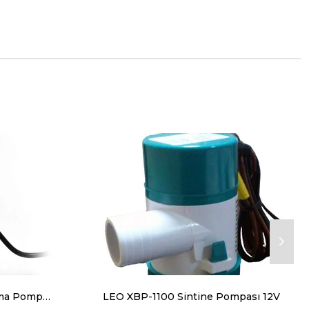
Kent 24 Volt Mazot Aktarma Pompası, Sintine Pompası 42 mm Dış Çap
LEO XBP-1100 Sintine Pompası 12V