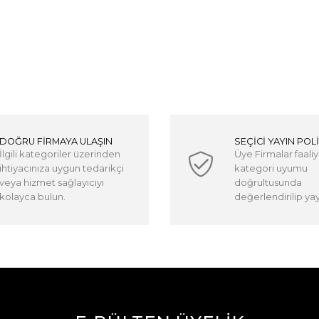
DOĞRU FİRMAYA ULAŞIN
SEÇİCİ YAYIN POLİ
İlgili kategoriler üzerinden
Üye Firmalar faaliy
ihtiyacınıza uygun tedarikçi
kategori uyumu
veya hizmet sağlayıcıyı
doğrultusunda
kolayca bulun.
değerlendirilip yayı