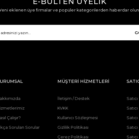
E-BÜLTEN ÜYELİK
Yeni eklenen üye firmalar ve popüler kategorilerden haberdar olun
G
URUMSAL
MÜŞTERİ HİZMETLERİ
SATI
akkımızda
İletişim / Destek
Satıcı
izmetlerimiz
KVKK
Satıcı
asıl Çalışır?
Kullanıcı Sözleşmesi
Satıc
ıkça Sorulan Sorular
Gizlilik Politikası
Satıc
Çerez Politikası
Satıcı