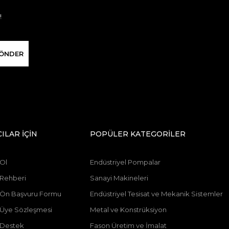
!
ÖNDER
CILAR İÇİN
POPÜLER KATEGORİLER
 Ol
Endüstriyel Pompalar
 Rehberi
Sanayi Makineleri
ı Ön Başvuru Formu
Endüstriyel Tesisat ve Mekanik Sistemler
ı Üye Sözleşmesi
Metal ve Konstrüksiyon
 Destek
Fason Üretim ve İmalat