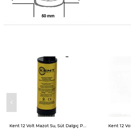
Kent 12 Volt Mazot Su, Süt Dalgıç Pompa, Mini Sintine Pompası Süzgeçli 42 mm Dış Çap