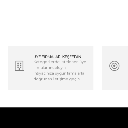
ÜYE FİRMALARI KEŞFEDİN
Kategorilerde listelenen üye
firmaları inceleyin.
İhtiyacınıza uygun firmalarla
doğrudan iletişime geçin.