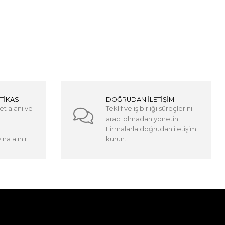
TİKASI
DOĞRUDAN İLETİŞİM
et alanı ve
Teklif ve iş birliği süreçlerini
aracı olmadan yönetin.
Firmalarla doğrudan iletişim
na alınır.
kurun.