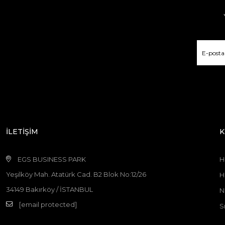
İLETİŞİM
K
EGS BUSINESS PARK
H
Yeşilköy Mah. Atatürk Cad. B2 Blok No:12/26
H
34149 Bakırköy / İSTANBUL
N
[email protected]
S