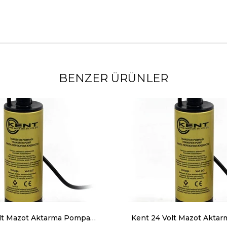
BENZER ÜRÜNLER
Kent 12 Volt Mazot Aktarma Pompası, Dc Sintine Pompası 42 mm Dış Çap