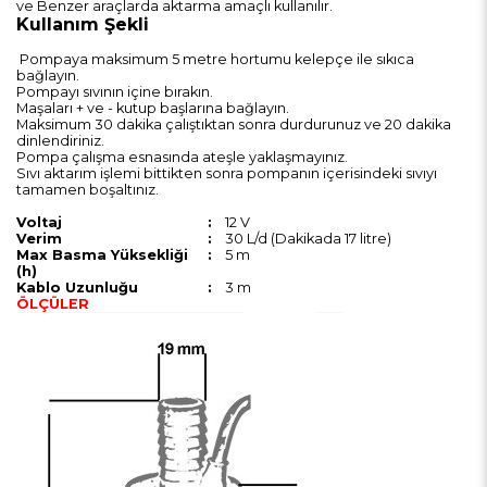
ve Benzer araçlarda aktarma amaçlı kullanılır.
Kullanım Şekli
Pompaya maksimum 5 metre hortumu kelepçe ile sıkıca
bağlayın.
Pompayı sıvının içine bırakın.
Maşaları + ve - kutup başlarına bağlayın.
Maksimum 30 dakika çalıştıktan sonra durdurunuz ve 20 dakika
dinlendiriniz.
Pompa çalışma esnasında ateşle yaklaşmayınız.
Sıvı aktarım işlemi bittikten sonra pompanın içerisindeki sıvıyı
tamamen boşaltınız.
Voltaj
:
12 V
Verim
:
30 L/d (Dakikada 17 litre)
Max Basma Yüksekliği
:
5 m
(h)
Kablo Uzunluğu
:
3 m
ÖLÇÜLER