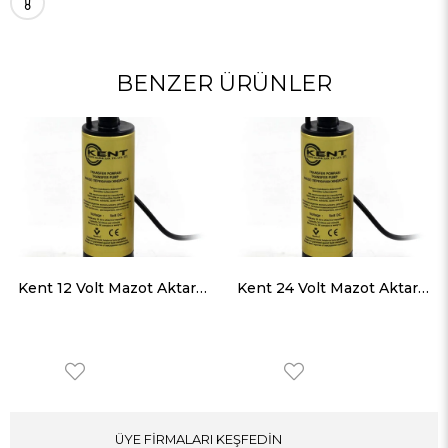
BENZER ÜRÜNLER
Kent 12 Volt Mazot Aktarma Pompası, Dc Sintine Pompası 42 mm Dış Çap
Kent 24 Volt Mazot Aktarma Pompası, Sintine Pompası 42 mm Dış Çap
ÜYE FİRMALARI KEŞFEDİN