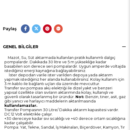
Paylaş
GENEL BILGILER
Mazot, Su, Süt aktarmada kullanılan pratik kullanımlı dalgıç
pompalardır. Dakikada 30 litre ve 5 m yüksekliğe kadar
basabilen son derece seri pompalardır. Uygun amperde voltajda
istediğiniz enerji kaynağına bağlayabilirsiniz.
İster depodan varile ister varilden depoya yada aktarım
yapmak istediğiniz her alanda kullanabilirsiniz. Kolay kullanım için
3 m kablo ile bağlantı uçları da üzerinde mevcuttur.
Transfer sıvı pompası akü elektriği ile dizel yakıt ve benzeri
yapısal özellikte olan sıvıların aktarımında kolay, kullanışlı ve
güvenli olarak tasarlanmış bir üründür.
Not:
Benzin, tiner, asit, gaz
gibi yanıcı ve harlayıcı maddelerin aktarılmasında
kullanılamazlar.
Transfer Pompasının 30 Litre/ Dakika aktarım kapasitesi vardır.
DC 12 Volt elektrikle çalışır.
+30 dereceye kadar sıvı sıcaklığı ve +40 derece ortam sıcaklığına
kadar çalışabilir.
Pompa: Yat, Tekne, Sandal, İş Makinaları, Biçerdöver, Kamyon, Tır