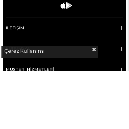
İLETİŞİM
KURUMSAL
Çerez Kullanımı
MÜŞTERİ HİZMETLERİ
SATICILAR İÇİN
POPÜLER KATEGORİLER