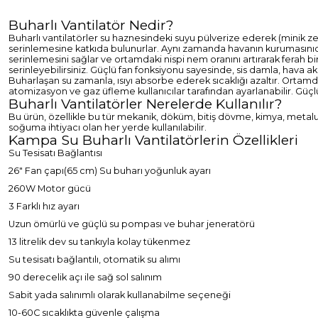
Buharlı Vantilatör Nedir?
Buharlı vantilatörler su haznesindeki suyu pülverize ederek (minik z
serinlemesine katkıda bulunurlar. Aynı zamanda havanın kurumasınıda
serinlemesini sağlar ve ortamdaki nispi nem oranını artırarak ferah bi
serinleyebilirsiniz.
Güçlü fan fonksiyonu sayesinde, sis damla, hava akı
Buharlaşan su zamanla, ısıyı absorbe ederek sıcaklığı azaltır. Ortamda
atomizasyon ve gaz üfleme kullanıcılar tarafından ayarlanabilir. Güçl
Buharlı Vantilatörler Nerelerde Kullanılır?
Bu ürün, özellikle bu tür mekanik, döküm, bitiş dövme, kimya, metalu
soğuma ihtiyacı olan her yerde kullanılabilir.
Kampa Su Buharlı Vantilatörlerin Özellikleri
Su Tesisatı Bağlantısı
26" Fan çapı(65 cm) Su buharı yoğunluk ayarı
260W Motor gücü
3 Farklı hız ayarı
Uzun ömürlü ve güçlü su pompası ve buhar jeneratörü
13 litrelik dev su tankıyla kolay tükenmez
Su tesisatı bağlantılı, otomatik su alımı
90 derecelik açı ile sağ sol salınım
Sabit yada salınımlı olarak kullanabilme seçeneği
10-60C sıcaklıkta güvenle çalışma