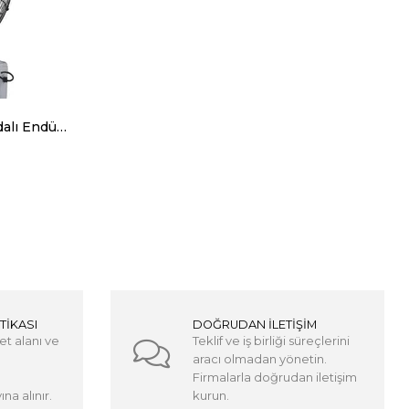
Kampa Duvar Tipi Kumandalı Endüstriyel Su Buharlı Vantilatör Açık Alan Serinletme Vantilatörü FB50R (LC005R)
TİKASI
DOĞRUDAN İLETİŞİM
et alanı ve
Teklif ve iş birliği süreçlerini
aracı olmadan yönetin.
Firmalarla doğrudan iletişim
na alınır.
kurun.