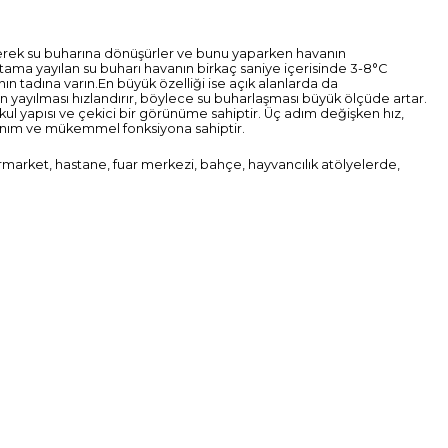
 emerek su buharına dönüşürler ve bunu yaparken havanın
tama yayılan su buharı havanın birkaç saniye içerisinde 3-8°C
ın tadına varın.En büyük özelliği ise açık alanlarda da
ın yayılması hızlandırır, böylece su buharlaşması büyük ölçüde artar.
akul yapısı ve çekici bir görünüme sahiptir. Üç adım değişken hız,
llanım ve mükemmel fonksiyona sahiptir.
rmarket, hastane, fuar merkezi, bahçe, hayvancılık atölyelerde,