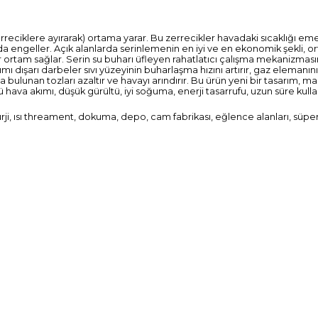
erreciklere ayırarak) ortama yarar. Bu zerrecikler havadaki sıcaklığı
 engeller. Açık alanlarda serinlemenin en iyi ve en ekonomik şekli, or
r ortam sağlar. Serin su buharı üfleyen rahatlatıcı çalışma mekanizmasın
mı dışarı darbeler sıvı yüzeyinin buharlaşma hızını artırır, gaz elemanın
 bulunan tozları azaltır ve havayı arındırır. Bu ürün yeni bir tasarım, m
ü hava akımı, düşük gürültü, iyi soğuma, enerji tasarrufu, uzun süre ku
rji, ısı threament, dokuma, depo, cam fabrikası, eğlence alanları, süpe