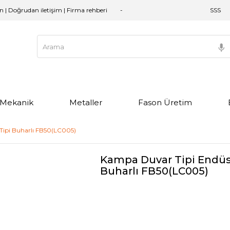
an | Doğrudan iletişim | Firma rehberi
SSS
e Mekanik
Metaller
Fason Üretim
 Tipi Buharlı FB50(LC005)
Kampa Duvar Tipi Endüstr
Buharlı FB50(LC005)