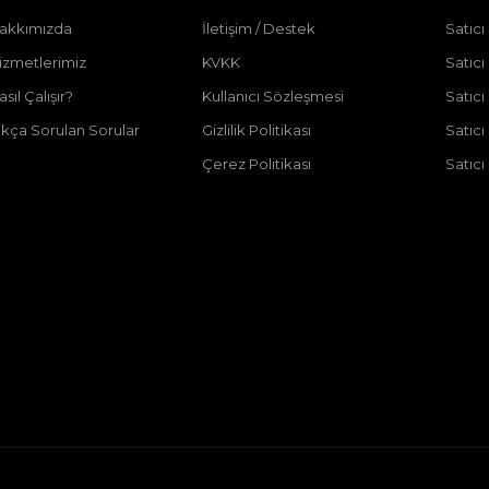
akkımızda
İletişim / Destek
Satıcı
izmetlerimiz
KVKK
Satıcı
asıl Çalışır?
Kullanıcı Sözleşmesi
Satıc
ıkça Sorulan Sorular
Gizlilik Politikası
Satıc
Çerez Politikası
Satıcı