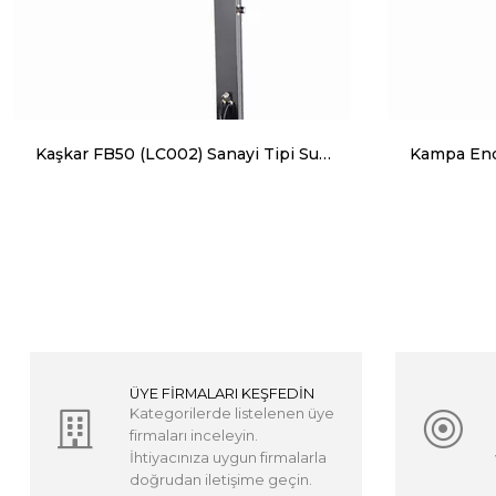
Kaşkar FB50 (LC002) Sanayi Tipi Sulu Vantilatör, Sanayi Tipi Su Buharlı Vantilatör
ÜYE FİRMALARI KEŞFEDİN
Kategorilerde listelenen üye
firmaları inceleyin.
İhtiyacınıza uygun firmalarla
doğrudan iletişime geçin.