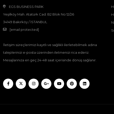
EGS BUSINESS PARK
H
Yeşilköy Mah. Atatürk Cad. B2 Blok No:12/26
H
34149 Bakırköy / İSTANBUL
N
[email protected]
S
İletişim süreçlerimizi kayıtlı ve sağlıklı ilerletebilmek adına
taleplerinizi e-posta üzerinden iletmenizi rica ederiz.
Mesajlarınıza en geç 24-48 saat içerisinde dönüş sağlanır.