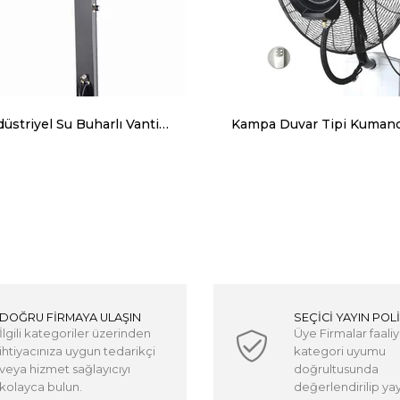
Kampa Endüstriyel Su Buharlı Vantilatör Açık Alan Serinletme Soğutma Vantilatörü FB65 (LC002)
DOĞRU FİRMAYA ULAŞIN
SEÇİCİ YAYIN POLİ
İlgili kategoriler üzerinden
Üye Firmalar faaliy
ihtiyacınıza uygun tedarikçi
kategori uyumu
veya hizmet sağlayıcıyı
doğrultusunda
kolayca bulun.
değerlendirilip yayı