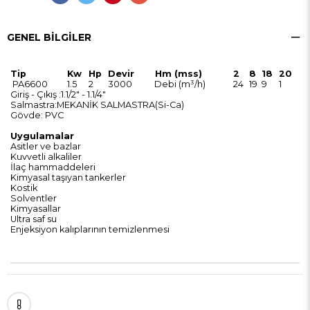
GENEL BILGILER
Tip
Kw
Hp
Devir
Hm (mss)
2
8
18
20
PA6600
1.5
2
3000
Debi (m³/h)
24
19
9
1
Giriş - Çıkış
:
1.1/2" - 1.1/4"
Salmastra
:
MEKANİK SALMASTRA(Si-Ca)
Gövde
: PVC
Uygulamalar
Asitler ve bazlar
Kuvvetli alkaliler
İlaç hammaddeleri
Kimyasal taşıyan tankerler
Kostik
Solventler
Kimyasallar
Ultra saf su
Enjeksiyon kalıplarının temizlenmesi