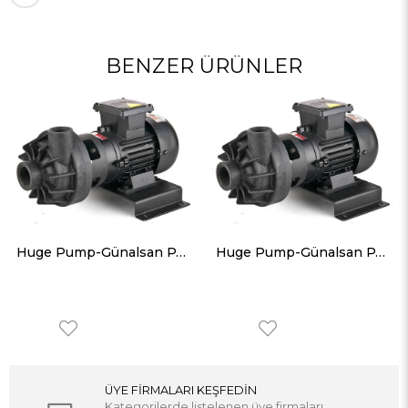
BENZER ÜRÜNLER
Huge Pump-Günalsan PA 6300 Plastik Gövdeli Asit Pompası Monofaze (220V) 0,37 Kw 0,50 Hp
Huge Pump-Günalsan PA 6400 Plastik Gövdeli Asit Pompası Trifaze (380V) 0,75 Kw 1 Hp
ÜYE FİRMALARI KEŞFEDİN
Kategorilerde listelenen üye firmaları