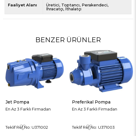
Faaliyet Alanı
Üretici
Toptancı
Perakendeci
İhracatçı
İthalatçı
BENZER ÜRÜNLER
Jet Pompa
Preferikal Pompa
P
En Az 3 Farklı Firmadan
En Az 3 Farklı Firmadan
En
Teklif Ref.No: U371002
Teklif Ref.No: U371003
Te