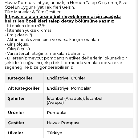
Havuz Pompası İhtiyaçlarınız İçin Hemen Talep Oluşturun, Size
Özel En Uygun Fiyat Teklifleri Gelsin.
Tüm Markalar & Tüm Çeşitler
İhtiyacınız olan ürünü belirleyebilmemiz için aşağıda
belirtilen özellikleri talep detay bölümüne yazınız
- İstenilen debi m3/h
- İstenilen yükseklik mss
- Emiş derinliği
- Aktarılacak sıvının cinsi ve varsa karışım oranları
- Giriş ölçüsü
- Çıkış ölçüsü
- Varsa tercih ettiğiniz markaları belirtiniz
- Dilerseniz mevcut pompanızın etiket değerlerini okunaklı bir
şekilde fotoğrafını çekip teklif formunda yer alan dosya ekle
seçeneği ile bize gönderebilirsiniz.
Kategoriler
Endüstriyel Ürünler
Alt Kategoriler
Endüstriyel Pompalar
Şehirler
İstanbul (Anadolu)
İstanbul
(Avrupa)
Ürünler
Pompalar
Çeşitler
Havuz Pompası
Ülkeler
Türkiye