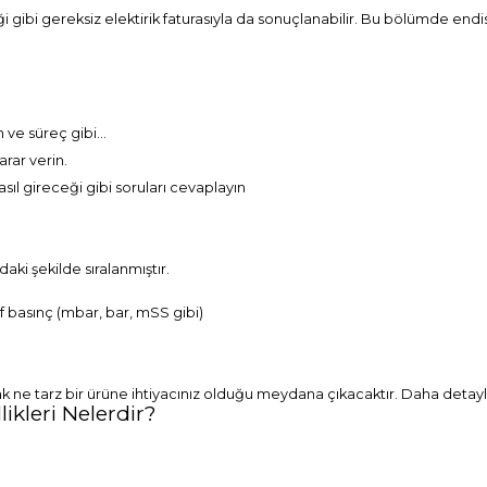
 gibi gereksiz elektirik faturasıyla da sonuçlanabilir. Bu bölümde endi
n ve süreç gibi…
rar verin.
ıl gireceği gibi soruları cevaplayın
daki şekilde sıralanmıştır.
f basınç (mbar, bar, mSS gibi)
ne tarz bir ürüne ihtiyacınız olduğu meydana çıkacaktır. Daha detaylı
kleri Nelerdir?