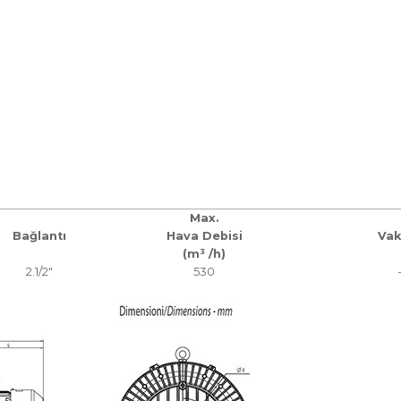
Max.
Bağlantı
Hava Debisi
Vak
(m³ /h)
2.1/2″
530