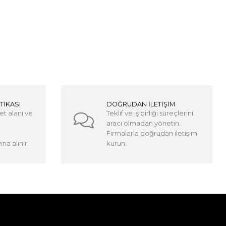
TİKASI
DOĞRUDAN İLETİŞİM
et alanı ve
Teklif ve iş birliği süreçlerini
aracı olmadan yönetin.
Firmalarla doğrudan iletişim
na alınır.
kurun.