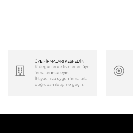
ÜYE FİRMALARI KEŞFEDİN
Kategorilerde listelenen üye
firmaları inceleyin.
İhtiyacınıza uygun firmalarla
doğrudan iletişime geçin.