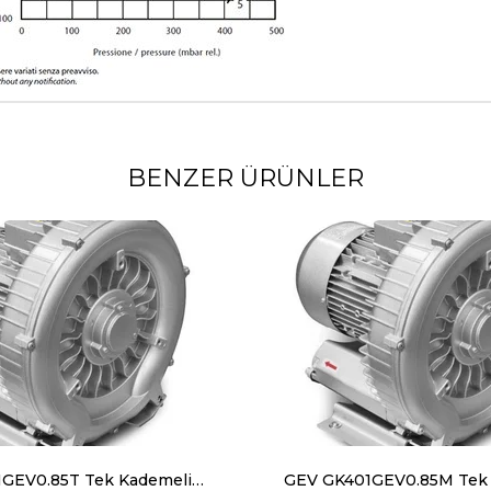
BENZER ÜRÜNLER
GEV GK401GEV0.85T Tek Kademeli Blower Trifaze(380V) 0.85 kW 145 m³/h