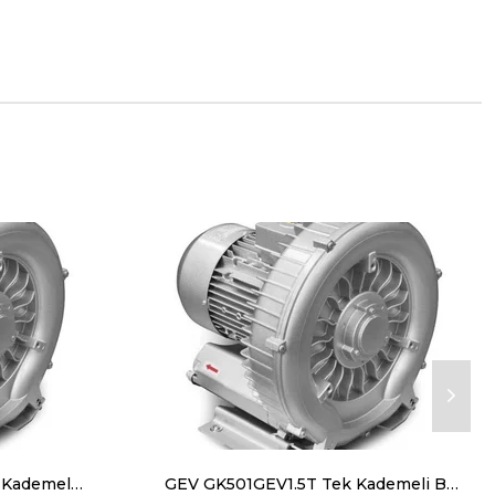
GEV GK401GEV0.85M Tek Kademeli Blower Monofaze(220V) 0.85 kW 145 m³/h
GEV GK501GEV1.5T Tek Kademeli Blower Trifaze(380V) 1.6 kW 210 m³/h