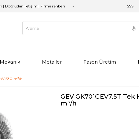
an | Doğrudan iletişim | Firma rehberi
SSS
e Mekanik
Metaller
Fason Üretim
 kW 530 m³/h
GEV GK701GEV7.5T Tek K
m³/h