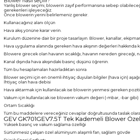
Blower nasıl seçilir?
Yanlış blower seçimi, blowerin zayıf performansına sebep olabileceği
gerekenleri işleyeceğiz.
Önce blowerin yerini belirlemeniz gerekir.
Kullanacağınız alanı ölçün
Hava akış yönüne karar verin.
Kurulum düzenine dair bir proje tasarlayın. Blower, kanallar, ekipma
Hava uygulama alanında gereken hava akışının değerleri hakkında ka
Blowere girecek olan havanın sıcaklığı, havanın nereden gireceği, nas
Kanal dışında hava akışındaki basınç düşünü öğrenin.
Tüm bu hesaplamaları hazırladıktan sonra
Blower
seçimi için en önemli ihtiyaç duyulan bilgiler (hava için) aşağı
İhtiyaç olan hava debisi
Hava aktarmak için kullanılacak ise blowerin yenmesi gereken poziti
Vakum için kullanılacak ise blowerın vakum değeri (-mbar, -bar gibi)
Ortam Sıcaklığı
Tüm bu maddelere vereceğiniz cevaplar doğrultusunda taslak olarak 
GEV GK701GEV7.5T Tek Kademeli Blower Özelli
Yüksek basınç ve vakum sağlama özelliği
Sürtünmesiz çalışan özel alüminyum alaşımlı fan, sağlam gövde