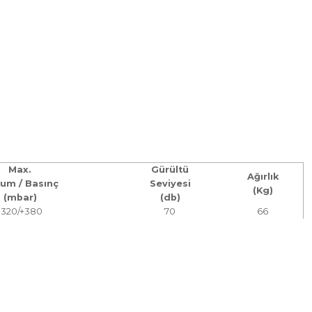
Max.
Gürültü
Ağırlık
um / Basınç
Seviyesi
(Kg)
(mbar)
(db)
-320/+380
70
66