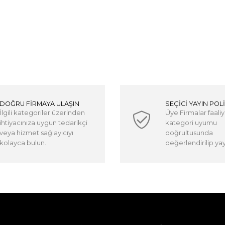
DOĞRU FİRMAYA ULAŞIN
SEÇİCİ YAYIN POLİ
İlgili kategoriler üzerinden
Üye Firmalar faaliy
ihtiyacınıza uygun tedarikçi
kategori uyumu
veya hizmet sağlayıcıyı
doğrultusunda
kolayca bulun.
değerlendirilip yayı