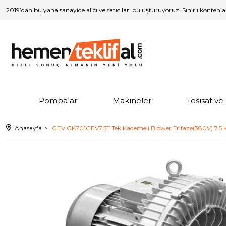
2019’dan bu yana sanayide alıcı ve satıcıları buluşturuyoruz. Sınırlı kontenj
Pompalar
Makineler
Tesisat v
Anasayfa
GEV GK701GEV7.5T Tek Kademeli Blower Trifaze(380V) 7.5