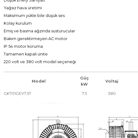
Düşük Enerji Sarfiyatı
Yağsız hava üretimi
Maksimum yükle bile düşük ses
Kolay kurulum
Emiş ve basma ağzında susturucular
Bakım gerektirmeyen AC motor
IP 54 motor koruma
Tamamen kapalı ünite
220 volt ve 380 volt model seçeneği
Güç
Model
Voltaj
kW
GK701GEV7.5T
7.5
380