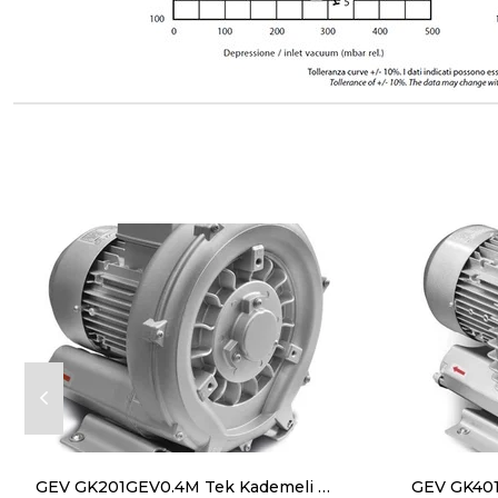
GEV GK201GEV0.4M Tek Kademeli Blower Monofaze(220V) 0,4 kW 80 m³/h