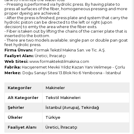
• Pressing is performed via hydrolic press. By having plate to
press all surfaces of the fiber, homogeneous pressing and more
proper dyeing are achieved.
• After the press is finished, press plate and system that carry the
hydrolic piston can be directed to the left or right (upon
decision) to emty the area where the fiber exits.
• Fiber is taken out by lifting the chains of the carrier plate that is
inserted to the bottom.
• There are two models available; single pan or double pan goat
feet hydrolic press.
Firma Ünvanı:
Formak Tekstil Makina San. ve Tic. A.Ş.
Faaliyet Alanı:
Üretici, İhracatçı
Web Sitesi:
www.formaktekstilmakina.com
Fabrika:
Hacışeremet Mevkii Yıldız Kazan Yanı Velimeşe - Çorlu
Merkez:
Doğu Sanayi Sitesi 13.Blok No:6 Yenibosna - İstanbul
Kategoriler
Makineler
Alt Kategoriler
Tekstil Makineleri
Şehirler
İstanbul (Avrupa)
Tekirdağ
Ülkeler
Türkiye
Faaliyet Alanı
Üretici
İhracatçı