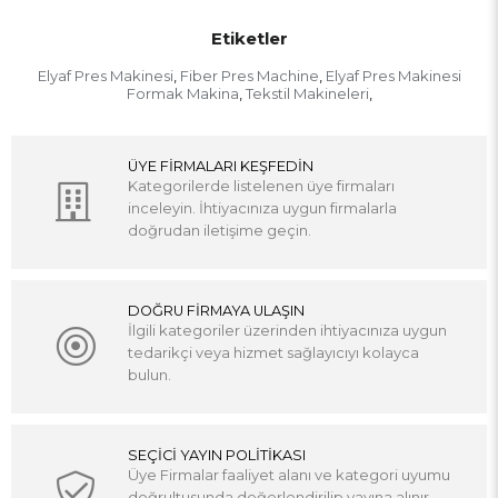
Etiketler
Elyaf Pres Makinesi
Fiber Pres Machine
Elyaf Pres Makinesi
,
,
Formak Makina
Tekstil Makineleri
,
,
ÜYE FİRMALARI KEŞFEDİN
Kategorilerde listelenen üye firmaları
inceleyin. İhtiyacınıza uygun firmalarla
doğrudan iletişime geçin.
DOĞRU FİRMAYA ULAŞIN
İlgili kategoriler üzerinden ihtiyacınıza uygun
tedarikçi veya hizmet sağlayıcıyı kolayca
bulun.
SEÇİCİ YAYIN POLİTİKASI
Üye Firmalar faaliyet alanı ve kategori uyumu
doğrultusunda değerlendirilip yayına alınır.