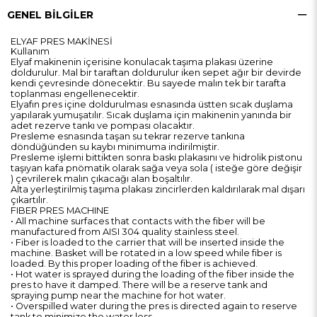
GENEL BILGILER
ELYAF PRES MAKİNESİ
Kullanım
Elyaf makinenin içerisine konulacak taşıma plakası üzerine
doldurulur. Mal bir taraftan doldurulur iken sepet ağır bir devirde
kendi çevresinde dönecektir. Bu sayede malın tek bir tarafta
toplanması engellenecektir.
Elyafın pres içine doldurulması esnasında üstten sıcak duşlama
yapılarak yumuşatılır. Sıcak duşlama için makinenin yanında bir
adet rezerve tankı ve pompası olacaktır.
Presleme esnasında taşan su tekrar rezerve tankına
döndüğünden su kaybı minimuma indirilmiştir.
Presleme işlemi bittikten sonra baskı plakasını ve hidrolik pistonu
taşıyan kafa pnömatik olarak sağa veya sola ( isteğe göre değişir
) çevrilerek malın çıkacağı alan boşaltılır.
Alta yerleştirilmiş taşıma plakası zincirlerden kaldırılarak mal dışarı
çıkartılır.
FIBER PRES MACHINE
• All machine surfaces that contacts with the fiber will be
manufactured from AISI 304 quality stainless steel.
• Fiber is loaded to the carrier that will be inserted inside the
machine. Basket will be rotated in a low speed while fiber is
loaded. By this proper loading of the fiber is achieved.
• Hot water is sprayed during the loading of the fiber inside the
pres to have it damped. There will be a reserve tank and
spraying pump near the machine for hot water.
• Overspilled water during the pres is directed again to reserve
tank to minimize the water loss.