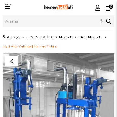
Menu
0
Anasayfa
HEMEN TEKLİF AL
Makineler
Tekstil Makineleri
Elyaf Pres Makinesi | Formak Makina