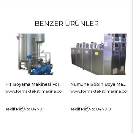
BENZER ÜRÜNLER
HT Boyama Makinesi Formak Makina
Numune Bobin Boya Makinesi Formak Makina
www.formaktekstilmakina.com
www.formaktekstilmakina.com
Teklif Ref.No: U417011
Teklif Ref.No: U417010