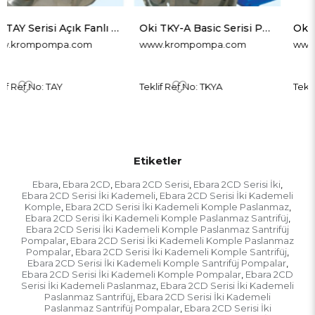
 Açık Fanlı Paslanmaz Santrifüj Pompa
Oki TKY-A Basic Serisi Paslanmaz Santrifüj Pompa
Oki TKY-S/C/M Serisi Kapalı Fanlı Tek Kademeli Paslanmaz Santrifü
www.krompompa.com
www.krompompa.com
Teklif Ref.No: TKYA
Teklif Ref.No: TKYSCM
Etiketler
Ebara
Ebara 2CD
Ebara 2CD Serisi
Ebara 2CD Serisi İki
,
,
,
,
Ebara 2CD Serisi İki Kademeli
Ebara 2CD Serisi İki Kademeli
,
Komple
Ebara 2CD Serisi İki Kademeli Komple Paslanmaz
,
,
Ebara 2CD Serisi İki Kademeli Komple Paslanmaz Santrifüj
,
Ebara 2CD Serisi İki Kademeli Komple Paslanmaz Santrifüj
Pompalar
Ebara 2CD Serisi İki Kademeli Komple Paslanmaz
,
Pompalar
Ebara 2CD Serisi İki Kademeli Komple Santrifüj
,
,
Ebara 2CD Serisi İki Kademeli Komple Santrifüj Pompalar
,
Ebara 2CD Serisi İki Kademeli Komple Pompalar
Ebara 2CD
,
Serisi İki Kademeli Paslanmaz
Ebara 2CD Serisi İki Kademeli
,
Paslanmaz Santrifüj
Ebara 2CD Serisi İki Kademeli
,
Paslanmaz Santrifüj Pompalar
Ebara 2CD Serisi İki
,