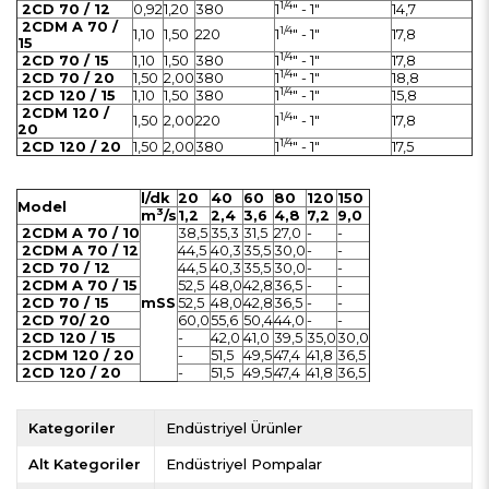
1/4
2CD 70 / 12
0,92
1,20
380
1
" - 1"
14,7
2CDM A 70 /
1/4
1,10
1,50
220
1
" - 1"
17,8
15
1/4
2CD 70 / 15
1,10
1,50
380
1
" - 1"
17,8
1/4
2CD 70 / 20
1,50
2,00
380
1
" - 1"
18,8
1/4
2CD 120 / 15
1,10
1,50
380
1
" - 1"
15,8
2CDM 120 /
1/4
1,50
2,00
220
1
" - 1"
17,8
20
1/4
2CD 120 / 20
1,50
2,00
380
1
" - 1"
17,5
l/dk
20
40
60
80
120
150
Model
3
m
/s
1,2
2,4
3,6
4,8
7,2
9,0
2CDM A 70 / 10
38,5
35,3
31,5
27,0
-
-
2CDM A 70 / 12
44,5
40,3
35,5
30,0
-
-
2CD 70 / 12
44,5
40,3
35,5
30,0
-
-
2CDM A 70 / 15
52,5
48,0
42,8
36,5
-
-
2CD 70 / 15
mSS
52,5
48,0
42,8
36,5
-
-
2CD 70/ 20
60,0
55,6
50,4
44,0
-
-
2CD 120 / 15
-
42,0
41,0
39,5
35,0
30,0
2CDM 120 / 20
-
51,5
49,5
47,4
41,8
36,5
2CD 120 / 20
-
51,5
49,5
47,4
41,8
36,5
Kategoriler
Endüstriyel Ürünler
Alt Kategoriler
Endüstriyel Pompalar