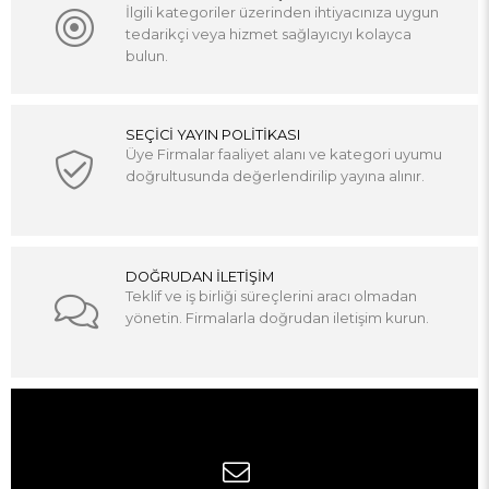
İlgili kategoriler üzerinden ihtiyacınıza uygun
tedarikçi veya hizmet sağlayıcıyı kolayca
bulun.
SEÇİCİ YAYIN POLİTİKASI
Üye Firmalar faaliyet alanı ve kategori uyumu
doğrultusunda değerlendirilip yayına alınır.
DOĞRUDAN İLETİŞİM
Teklif ve iş birliği süreçlerini aracı olmadan
yönetin. Firmalarla doğrudan iletişim kurun.