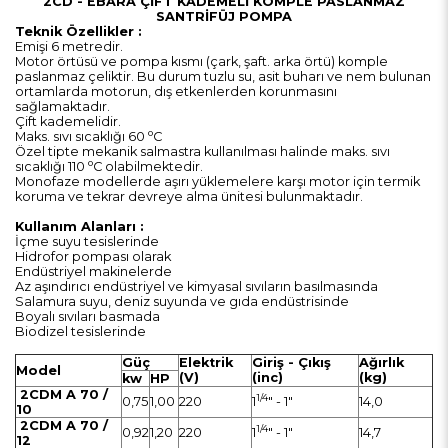
2CD - EBARA ÇİFT KADEMELİ KOMPLE PASLANMAZ
SANTRİFÜJ POMPA
Teknik Özellikler :
Emişi 6 metredir.
Motor örtüsü ve pompa kısmı (çark, şaft. arka örtü) komple
paslanmaz çeliktir. Bu durum tuzlu su, asit buharı ve nem bulunan
ortamlarda motorun, dış etkenlerden korunmasını
sağlamaktadır.
Çift kademelidir.
o
Maks. sıvı sıcaklığı 60
C
Özel tipte mekanik salmastra kullanılması halinde maks. sıvı
o
sıcaklığı 110
C olabilmektedir.
Monofaze modellerde aşırı yüklemelere karşı motor için termik
koruma ve tekrar devreye alma ünitesi bulunmaktadır.
Kullanım Alanları :
İçme suyu tesislerinde
Hidrofor pompası olarak
Endüstriyel makinelerde
Az aşındırıcı endüstriyel ve kimyasal sıvıların basılmasında
Salamura suyu, deniz suyunda ve gıda endüstrisinde
Boyalı sıvıları basmada
Biodizel tesislerinde
Güç
Elektrik
Giriş - Çıkış
Ağırlık
Model
(V)
(inc)
(kg)
kw
HP
2CDM A 70 /
1/4
0,75
1,00
220
1
" - 1"
14,0
10
2CDM A 70 /
1/4
0,92
1,20
220
1
" - 1"
14,7
12