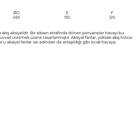
ØD
E
F
450
150
125
a akış aksiyeldir. Bir eksen etrafında dönen pervaneler havayı bu
uvvet üretmek üzere tasarlanmıştır. Aksiyal fanlar, yüksek akış hızına
cu aksiyel fanlar ise adından da anlaşıldığı gibi sıcak havaya