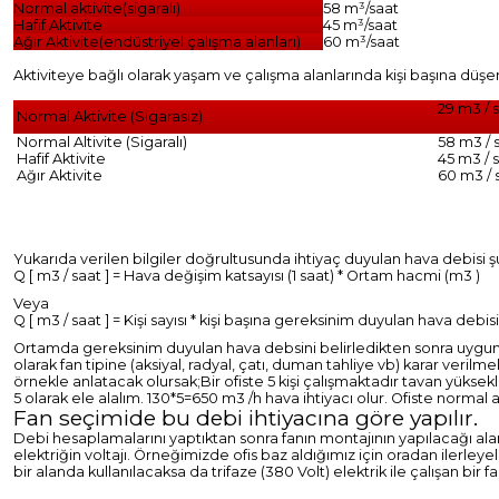
Normal aktivite(sigaralı)
58 m³/saat
Hafif Aktivite
45 m³/saat
Ağır Aktivite(endüstriyel çalışma alanları)
60 m³/saat
Aktiviteye bağlı olarak yaşam ve çalışma alanlarında kişi başına düşe
29 m3 / 
Normal Aktivite (Sigarasız)
Normal Altivite (Sigaralı)
58 m3 / 
Hafif Aktivite
45 m3 / 
Ağır Aktivite
60 m3 / 
Yukarıda verilen bilgiler doğrultusunda ihtiyaç duyulan hava debisi şu
Q [ m3 / saat ] = Hava değişim katsayısı (1 saat) * Ortam hacmi (m3 )
Veya
Q [ m3 / saat ] = Kişi sayısı * kişi başına gereksinim duyulan hava debisi
Ortamda gereksinim duyulan hava debsini belirledikten sonra uygun kan
olarak fan tipine (aksiyal, radyal, çatı, duman tahliye vb) karar verilm
örnekle anlatacak olursak;
Bir ofiste 5 kişi çalışmaktadır tavan yüks
5 olarak ele alalım. 130*5=650 m3 /h hava ihtiyacı olur. Ofiste normal a
Fan seçimide bu debi ihtiyacına göre yapılır.
Debi hesaplamalarını yaptıktan sonra fanın montajının yapılacağı al
elektriğin voltajı. Örneğimizde ofis baz aldığımız için oradan ilerleye
bir alanda kullanılacaksa da trifaze (380 Volt) elektrik ile çalışan bir fa