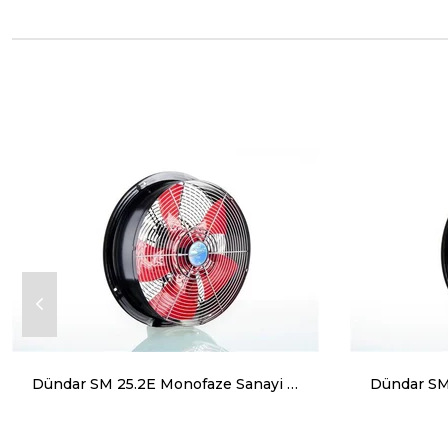
Dündar SM 25.2E Monofaze Sanayi Tipi Aksiyal Aspiratör 2300 m³ 2450 RPM