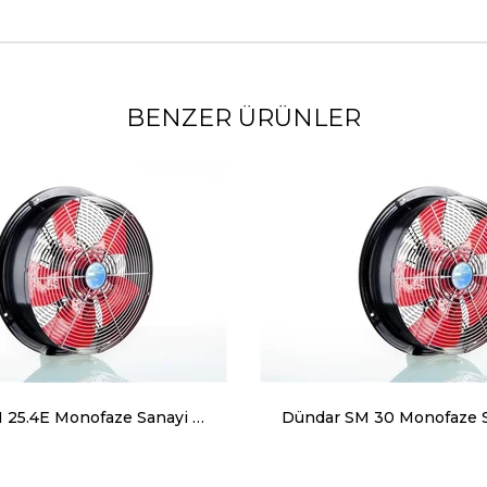
BENZER ÜRÜNLER
Dündar SM 25.4E Monofaze Sanayi Tipi Aksiyal Aspiratör 1250 m³ 1400 RPM