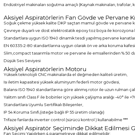
Endüstriyel makinaları soğutma amaçlı (Kaynak makinaları, trafolar, 
Aksiyel Aspiratörlerin Fan Gövde ve Pervane K
Soğuk çekme yüksek kalite DKP saçtan mamul gövde ve pervane ka
Çevreye duyarlı ve dost elektrostatik epoxy toz boya ile korozyona 
Standartlara uygun ISO 1940 dinamik tesdi yapılmış pervane kanatlar
EN 60335-2-80 standartlarına uygun olarak ön ve arka koruma kafesi
Slim,compact tasarımla motor ve pervane ile emsallerinden % 50 da
Düşük Ses Seviyesi
Aksiyel Aspiratörlerin Motoru
Yüksek teknolojili CNC makinalarda el değmeden kaliteli üretim,
Isı iletim kapasitesi yüksek aluminyum federli motor gövdesi,
Balansı ISO 1940 standartlarına göre alınmış rotor ile uzun rulman ç
Yalıtım sınıfı Class F ile bobinler için yüksek çalýışma aralığı -40° il
Standartlara Uyumlu Sertifikalı Bileşenler,
IP 54 Koruma Sınıfı,(isteğe bağlı IP 55 üretim olanağı)
Trifaze fanlarda inverter control (sürücü kontrol ) kullanabilme ***
Aksiyel Aspiratör Seçiminde Dikkat Edilmesi 
Fan Seçimi Yapılırken 4 parametreye dikkat edilmelidir;