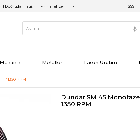
an | Doğrudan iletişim | Firma rehberi
SSS
e Mekanik
Metaller
Fason Üretim
00 m³ 1350 RPM
Dündar SM 45 Monofaze S
1350 RPM