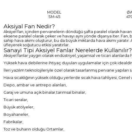
MODEL
Ø
SM-45
47
Aksiyal Fan Nedir?
Aksiyel fan, içinden pervanelerin döndüğü şafta paralel olarak havanı
eksene paralel olarak çeker ve havayı aynı yönde dışarıya iter. Fan, b
sahip hava akımı oluşturur, bu da büyük miktarda hava akımı yaratır. A
üfleyerek soğutucu etkisi yaratırlar.
Sanayi Tipi Aksiyel Fanlar Nerelerde Kullanılır?
Aksiyel fanlar yaygın olarak endüstriyel, yaşamsal ve ticari alanlarda
Yüksek hava debilerine ihtiyaç duyulan uygulamalar için çok idealdir
İleri yazılım teknolojileriyle özel olarak tasarlanmış pervane yapılar
Hava sıcaklığının yüksek olduğu yerlerde sıcak hava tahliyesi, Genel v
Depo, ambar ve antrepo alanları,
Garaj ve umuna açık binalar,tarımsal binalar,
Ticari seralar,
Büyük atölyeler,
Boyahaneler,
Fabrikalar,
Toz ve buharın olduğu Ortamlar,