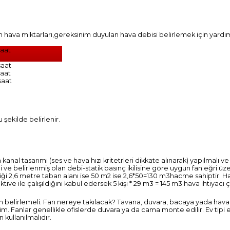
n hava miktarları,gereksinim duyulan hava debisi belirlemek için yardımc
saat
saat
saat
saat
 şekilde belirlenir.
al tasarımı (ses ve hava hızı kritetrleri dikkate alınarak) yapılmalı ve
eli ve belirlenmiş olan debi-statik basınç ikilisine göre uygun fan eğri üz
ekliği 2,6 metre taban alanı ise 50 m2 ise 2,6*50=130 m3hacme sahiptir. 
ktive ile çalışıldığını kabul edersek 5 kişi * 29 m3 = 145 m3 hava ihtiyacı
an belirlemeli. Fan nereye takılacak? Tavana, duvara, bacaya yada hav
lim. Fanlar genellikle ofislerde duvara ya da cama monte edilir. Ev tipi 
n kullanılmalıdır.