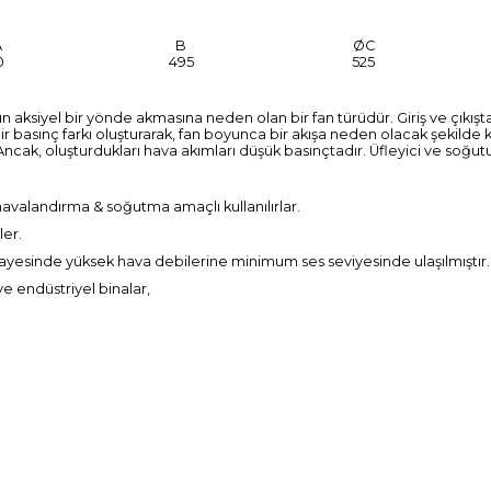
A
B
ØC
0
495
525
n aksiyel bir yönde akmasına neden olan bir fan türüdür. Giriş ve çıkışt
ir basınç farkı oluşturarak, fan boyunca bir akışa neden olacak şekilde k
ncak, oluşturdukları hava akımları düşük basınçtadır. Üfleyici ve soğutu
 havalandırma & soğutma amaçlı kullanılırlar.
ler.
ı sayesinde yüksek hava debilerine minimum ses seviyesinde ulaşılmıştır.
e endüstriyel binalar,