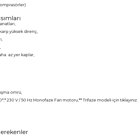
komprasörler)
ısımları
natları,
karşı yüksek direnç,
ı,
,
ha az yer kaplar,
alışma ömrü,
e +70°,* 230 V / 50 Hz Monofaze Fan motoru,** Trifaze modeli için
tıklayınız.
Gerekenler