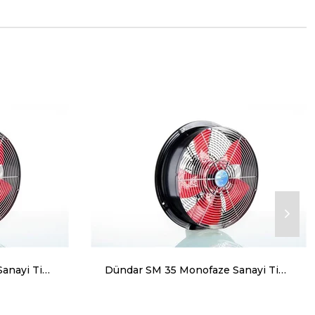
Dündar SM 30 Monofaze Sanayi Tipi Aksiyal Aspiratör 2100 m³ 1450 RPM
Dündar SM 35 Monofaze Sanayi Tipi Aksiyal Aspiratör 3200 m³ 1420 RPM