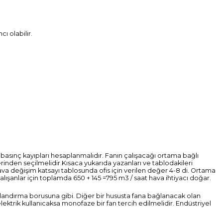
ı olabilir.
 basınç kayıpları hesaplanmalıdır. Fanın çalışacağı ortama bağlı
erinden seçilmelidir.
Kısaca yukarıda yazanları ve tablodakileri
Hava değişim katsayı tablosunda ofis için verilen değer 4-8 di. Ortama
 çalışanlar için toplamda 650 + 145 =795 m3 / saat hava ihtiyacı doğar.
alandırma borusuna gibi. Diğer bir hususta fana bağlanacak olan
elektrik kullanıcaksa monofaze bir fan tercih edilmelidir. Endüstriyel