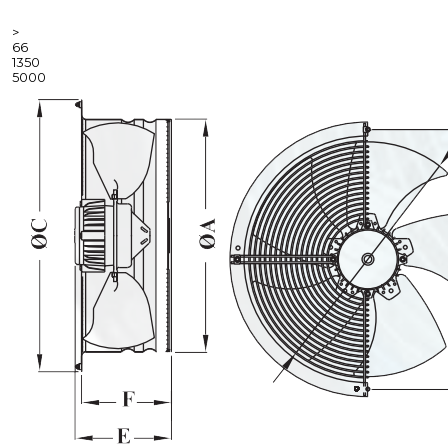
>
66
1350
5000