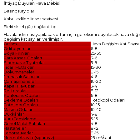
İhtiyaç Duyulan Hava Debisi
Basınç Kayıpları
Kabul edilebilir ses seviyesi
Elektriksel güç bağlantı tipi
Havalandırması yapılacak ortam için gereksimi duyulacak hava değişimi; 
değişim kat sayıları verilmiştir.
Ortam
Hava Değişim Kat Sayısı
Oditoryumlar
6-8
Boya Fırınları
25-50
Para Kasası Odaları
3-6
Sinema ve Tiyatrolar
5-8
Ticari Mutfaklar
15-30
Dökümhaneler
8-15
Jimnastik Salonları
4-6
Çamaşırhaneler
10-20
Kapalı Havuzlar
3-4
Restoranlar
8-12
Konferans Odaları
6-8
Bekleme Odaları
Fotokopi Odaları
Fotokopi Odaları
10-15
Makina Odaları
10-40
Dükkânlar
4-8
Kuru Temizleme
5-15
Genel Malat Sahaları
4-8
Hastaneler
8-12
Laboratuvarlar
8-15
Normal Aktivite(sigarasız)
29 m³/saat