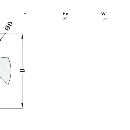
~
Hz
W
1
50
155