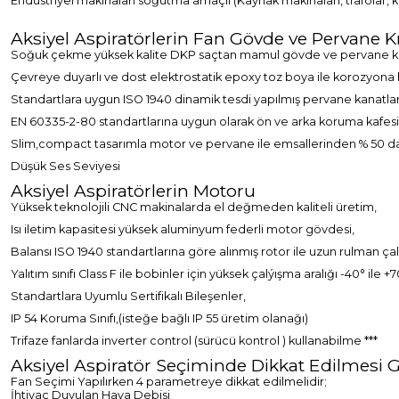
Endüstriyel makinaları soğutma amaçlı (Kaynak makinaları, trafolar, 
Aksiyel Aspiratörlerin Fan Gövde ve Pervane K
Soğuk çekme yüksek kalite DKP saçtan mamul gövde ve pervane ka
Çevreye duyarlı ve dost elektrostatik epoxy toz boya ile korozyona 
Standartlara uygun ISO 1940 dinamik tesdi yapılmış pervane kanatlar
EN 60335-2-80 standartlarına uygun olarak ön ve arka koruma kafesi
Slim,compact tasarımla motor ve pervane ile emsallerinden % 50 da
Düşük Ses Seviyesi
Aksiyel Aspiratörlerin Motoru
Yüksek teknolojili CNC makinalarda el değmeden kaliteli üretim,
Isı iletim kapasitesi yüksek aluminyum federli motor gövdesi,
Balansı ISO 1940 standartlarına göre alınmış rotor ile uzun rulman ç
Yalıtım sınıfı Class F ile bobinler için yüksek çalýışma aralığı -40° il
Standartlara Uyumlu Sertifikalı Bileşenler,
IP 54 Koruma Sınıfı,(isteğe bağlı IP 55 üretim olanağı)
Trifaze fanlarda inverter control (sürücü kontrol ) kullanabilme ***
Aksiyel Aspiratör Seçiminde Dikkat Edilmesi 
Fan Seçimi Yapılırken 4 parametreye dikkat edilmelidir;
İhtiyaç Duyulan Hava Debisi