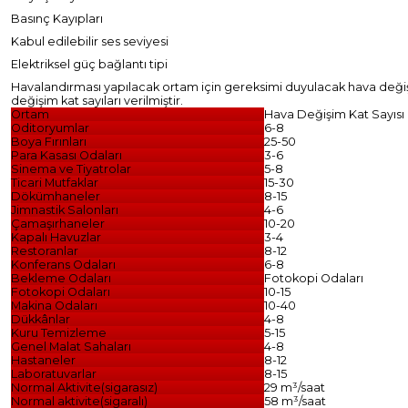
Basınç Kayıpları
Kabul edilebilir ses seviyesi
Elektriksel güç bağlantı tipi
Havalandırması yapılacak ortam için gereksimi duyulacak hava değişimi; 
değişim kat sayıları verilmiştir.
Ortam
Hava Değişim Kat Sayısı
Oditoryumlar
6-8
Boya Fırınları
25-50
Para Kasası Odaları
3-6
Sinema ve Tiyatrolar
5-8
Ticari Mutfaklar
15-30
Dökümhaneler
8-15
Jimnastik Salonları
4-6
Çamaşırhaneler
10-20
Kapalı Havuzlar
3-4
Restoranlar
8-12
Konferans Odaları
6-8
Bekleme Odaları
Fotokopi Odaları
Fotokopi Odaları
10-15
Makina Odaları
10-40
Dükkânlar
4-8
Kuru Temizleme
5-15
Genel Malat Sahaları
4-8
Hastaneler
8-12
Laboratuvarlar
8-15
Normal Aktivite(sigarasız)
29 m³/saat
Normal aktivite(sigaralı)
58 m³/saat