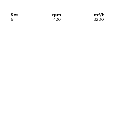
3
Ses
rpm
m
/h
61
1420
3200