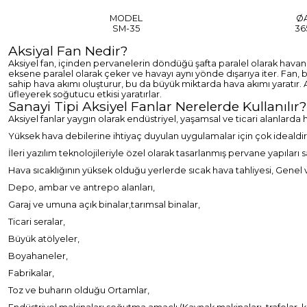
MODEL
Ø
SM-35
36
Aksiyal Fan Nedir?
Aksiyel fan, içinden pervanelerin döndüğü şafta paralel olarak havanı
eksene paralel olarak çeker ve havayı aynı yönde dışarıya iter. Fan, b
sahip hava akımı oluşturur, bu da büyük miktarda hava akımı yaratır. A
üfleyerek soğutucu etkisi yaratırlar.
Sanayi Tipi Aksiyel Fanlar Nerelerde Kullanılır?
Aksiyel fanlar yaygın olarak endüstriyel, yaşamsal ve ticari alanlarda
Yüksek hava debilerine ihtiyaç duyulan uygulamalar için çok idealdir
İleri yazılım teknolojileriyle özel olarak tasarlanmış pervane yapılar
Hava sıcaklığının yüksek olduğu yerlerde sıcak hava tahliyesi, Genel v
Depo, ambar ve antrepo alanları,
Garaj ve umuna açık binalar,tarımsal binalar,
Ticari seralar,
Büyük atölyeler,
Boyahaneler,
Fabrikalar,
Toz ve buharın olduğu Ortamlar,