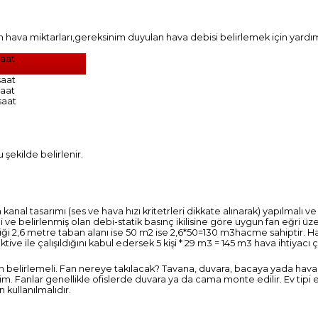
n hava miktarları,gereksinim duyulan hava debisi belirlemek için yardımc
saat
saat
saat
saat
 şekilde belirlenir.
al tasarımı (ses ve hava hızı kritetrleri dikkate alınarak) yapılmalı ve
eli ve belirlenmiş olan debi-statik basınç ikilisine göre uygun fan eğri üz
ekliği 2,6 metre taban alanı ise 50 m2 ise 2,6*50=130 m3hacme sahiptir. 
ktive ile çalışıldığını kabul edersek 5 kişi * 29 m3 = 145 m3 hava ihtiyacı
an belirlemeli. Fan nereye takılacak? Tavana, duvara, bacaya yada hav
lim. Fanlar genellikle ofislerde duvara ya da cama monte edilir. Ev tipi 
n kullanılmalıdır.