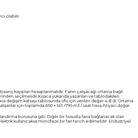
ı olabilir.
 basınç kayıpları hesaplanmalıdır. Fanın çalışacağı ortama bağlı
erinden seçilmelidir.
Kısaca yukarıda yazanları ve tablodakileri
Hava değişim katsayı tablosunda ofis için verilen değer 4-8 di. Ortama
 çalışanlar için toplamda 650 + 145 =795 m3 / saat hava ihtiyacı doğar.
alandırma borusuna gibi. Diğer bir hususta fana bağlanacak olan
elektrik kullanıcaksa monofaze bir fan tercih edilmelidir. Endüstriyel