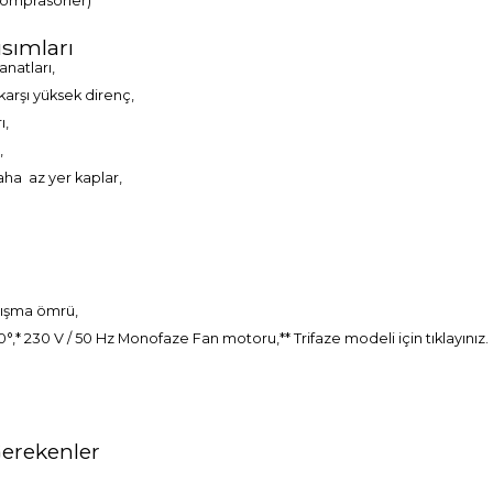
komprasörler)
ısımları
natları,
karşı yüksek direnç,
ı,
,
ha az yer kaplar,
alışma ömrü,
e +70°,* 230 V / 50 Hz Monofaze Fan motoru,** Trifaze modeli için
tıklayınız.
Gerekenler