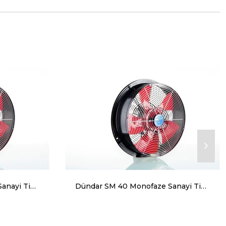
Dündar SM 30 Monofaze Sanayi Tipi Aksiyal Aspiratör 2100 m³ 1450 RPM
Dündar SM 40 Monofaze Sanayi Tipi Aksiyal Aspiratör 4500 m³ 1400 RPM