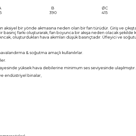
A
B
ØC
5
390
415
n aksiyel bir yönde akmasına neden olan bir fan türüdür. Giriş ve çıkışt
ir basınç farkı oluşturarak, fan boyunca bir akışa neden olacak şekilde k
ncak, oluşturdukları hava akımları düşük basınçtadır. Üfleyici ve soğutu
 havalandırma & soğutma amaçlı kullanılırlar.
ler.
ı sayesinde yüksek hava debilerine minimum ses seviyesinde ulaşılmıştır.
e endüstriyel binalar,