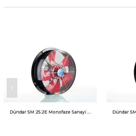
Dündar SM 25.2E Monofaze Sanayi Tipi Aksiyal Aspiratör 2300 m³ 2450 RPM