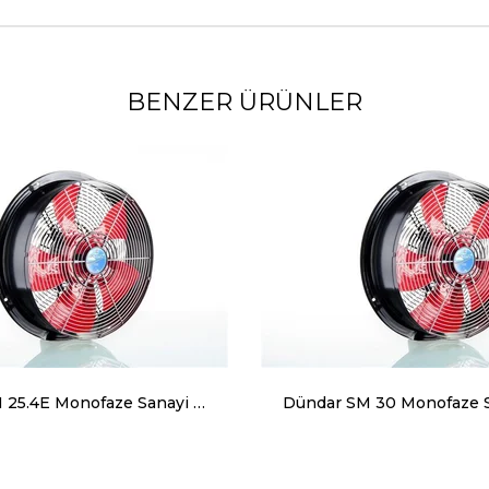
BENZER ÜRÜNLER
Dündar SM 25.4E Monofaze Sanayi Tipi Aksiyal Aspiratör 1250 m³ 1400 RPM