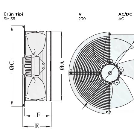
Ürün Tipi
V
AC/DC
SM 35
230
AC