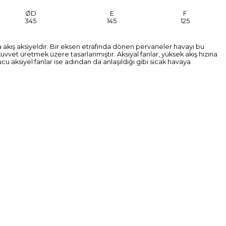
ØD
E
F
345
145
125
a akış aksiyeldir. Bir eksen etrafında dönen pervaneler havayı bu
uvvet üretmek üzere tasarlanmıştır. Aksiyal fanlar, yüksek akış hızına
cu aksiyel fanlar ise adından da anlaşıldığı gibi sıcak havaya