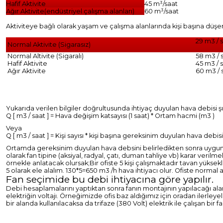
Hafif Aktivite
45 m³/saat
Ağır Aktivite(endüstriyel çalışma alanları)
60 m³/saat
Aktiviteye bağlı olarak yaşam ve çalışma alanlarında kişi başına düşe
29 m3 / 
Normal Aktivite (Sigarasız)
Normal Altivite (Sigaralı)
58 m3 / 
Hafif Aktivite
45 m3 / 
Ağır Aktivite
60 m3 / 
Yukarıda verilen bilgiler doğrultusunda ihtiyaç duyulan hava debisi şu
Q [ m3 / saat ] = Hava değişim katsayısı (1 saat) * Ortam hacmi (m3 )
Veya
Q [ m3 / saat ] = Kişi sayısı * kişi başına gereksinim duyulan hava debisi
Ortamda gereksinim duyulan hava debsini belirledikten sonra uygun kan
olarak fan tipine (aksiyal, radyal, çatı, duman tahliye vb) karar verilm
örnekle anlatacak olursak;
Bir ofiste 5 kişi çalışmaktadır tavan yüks
5 olarak ele alalım. 130*5=650 m3 /h hava ihtiyacı olur. Ofiste normal a
Fan seçimide bu debi ihtiyacına göre yapılır.
Debi hesaplamalarını yaptıktan sonra fanın montajının yapılacağı al
elektriğin voltajı. Örneğimizde ofis baz aldığımız için oradan ilerleye
bir alanda kullanılacaksa da trifaze (380 Volt) elektrik ile çalışan bir fa