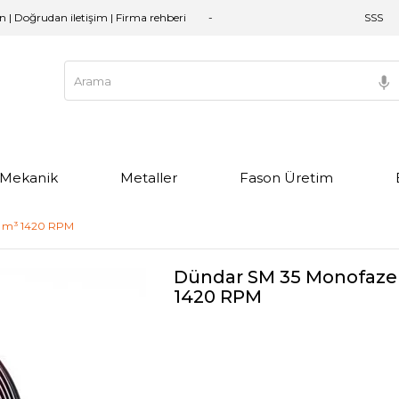
an | Doğrudan iletişim | Firma rehberi
SSS
e Mekanik
Metaller
Fason Üretim
00 m³ 1420 RPM
Dündar SM 35 Monofaze S
1420 RPM