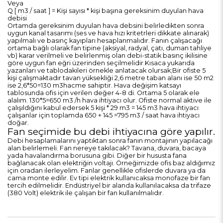
Veya
Q [ m3 / saat ] = Kişi sayısı * kişi başına gereksinim duyulan hava
debisi
Ortamda gereksinim duyulan hava debsini belirledikten sonra
uygun kanal tasarımı (ses ve hava hızı kritetrleri dikkate alınarak)
yapılmalı ve basınç kayıpları hesaplanmalıdır. Fanın çalışacağı
ortama bağlı olarak fan tipine (aksiyal, radyal, çatı, duman tahliye
vb) karar verilmeli ve belirlenmiş olan debi-statik basınç ikilisine
göre uygun fan eğri üzerinden seçilmelidir.
Kısaca yukarıda
yazanları ve tablodakileri örnekle anlatacak olursak;
Bir ofiste 5
kişi çalışmaktadır tavan yüksekliği 2,6 metre taban alanı ise 50 m2
ise 2,6*50=130 m3hacme sahiptir. Hava değişim katsayı
tablosunda ofis için verilen değer 4-8 di. Ortama 5 olarak ele
alalım. 130*5=650 m3 /h hava ihtiyacı olur. Ofiste normal aktive ile
çalışıldığını kabul edersek 5 kişi * 29 m3 = 145 m3 hava ihtiyacı
çalışanlar için toplamda 650 + 145 =795 m3 / saat hava ihtiyacı
doğar.
Fan seçimide bu debi ihtiyacına göre yapılır.
Debi hesaplamalarını yaptıktan sonra fanın montajının yapılacağı
alan belirlemeli. Fan nereye takılacak? Tavana, duvara, bacaya
yada havalandırma borusuna gibi. Diğer bir hususta fana
bağlanacak olan elektriğin voltajı. Örneğimizde ofis baz aldığımız
için oradan ilerleyelim. Fanlar genellikle ofislerde duvara ya da
cama monte edilir. Ev tipi elektrik kullanıcaksa monofaze bir fan
tercih edilmelidir. Endüstriyel bir alanda kullanılacaksa da trifaze
(380 Volt) elektrik ile çalışan bir fan kullanılmalıdır.