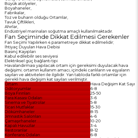
Büyük atölyeler,
Boyahaneler,
Fabrikalar,
Toz ve buharın olduğu Ortamlar,
Tavuk Çiftlikleri,
Ahırlar,
Endüstriyel marinaları soğutma amaçlı kullanılmaktadır.
Fan Seçiminde Dikkat Edilmesi Gerekenler
Fan Seçimi Yapılırken 4 parametreye dikkat edilmelidir;
İhtiyaç Duyulan Hava Debisi
Basınç Kayıpları
Kabul edilebilir ses seviyesi
Elektriksel güç bağlantı tipi
Havalandırması yapılacak ortam için gereksimi duyulacak hava
değişimi; ortamın kullanım amacı, içindeki canlıların ve eşyaların
sayıları ve aktiviteleri ile ilgilidir. Yan tabloda farklı ortamlar için
gerekli hava değişim kat sayıları verilmiştir.
Ortam
Hava Değişim Kat Sayısı
Oditoryumlar
6-8
Boya Fırınları
25-50
Para Kasası Odaları
3-6
Sinema ve Tiyatrolar
5-8
Ticari Mutfaklar
15-30
Dökümhaneler
8-15
Jimnastik Salonları
4-6
Çamaşırhaneler
10-20
Kapalı Havuzlar
3-4
Restoranlar
8-12
Konferans Odaları
6-8