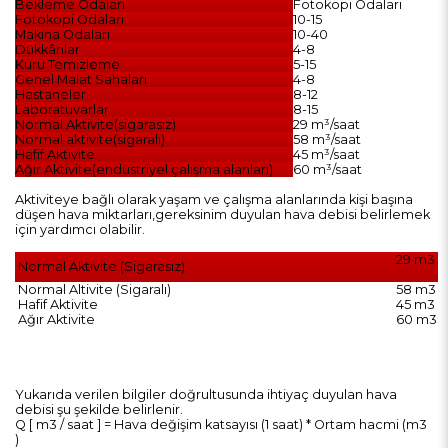
Bekleme Odaları
Fotokopi Odaları
Fotokopi Odaları
10-15
Makina Odaları
10-40
Dükkânlar
4-8
Kuru Temizleme
5-15
Genel Malat Sahaları
4-8
Hastaneler
8-12
Laboratuvarlar
8-15
Normal Aktivite(sigarasız)
29 m³/saat
Normal aktivite(sigaralı)
58 m³/saat
Hafif Aktivite
45 m³/saat
Ağır Aktivite(endüstriyel çalışma alanları)
60 m³/saat
Aktiviteye bağlı olarak yaşam ve çalışma alanlarında kişi başına
düşen hava miktarları,gereksinim duyulan hava debisi belirlemek
için yardımcı olabilir.
29 m3 / 
Normal Aktivite (Sigarasız)
Normal Altivite (Sigaralı)
58 m3 / 
Hafif Aktivite
45 m3 / 
Ağır Aktivite
60 m3 / 
Yukarıda verilen bilgiler doğrultusunda ihtiyaç duyulan hava
debisi şu şekilde belirlenir.
Q [ m3 / saat ] = Hava değişim katsayısı (1 saat) * Ortam hacmi (m3
)