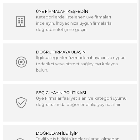
ÜYE FİRMALARI KEŞFEDİN
Kategorilerde listelenen üye firmaları
inceleyin. İhtiyacınıza uygun firmalarla
doğrudan iletişime geçin.
DOĞRU FİRMAYA ULAŞIN
İlgili kategoriler üzerinden ihtiyacınıza uygun
tedarikçi veya hizmet sağlayıcıyı kolayca
bulun.
SEÇİCİ YAYIN POLİTİKASI
Üye Firmalar faaliyet alanı ve kategori uyumu
doğrultusunda değerlendirilip yayına alınır.
DOĞRUDAN İLETİŞİM
Teklif ve iş birliği süreçlerini aracı olmadan