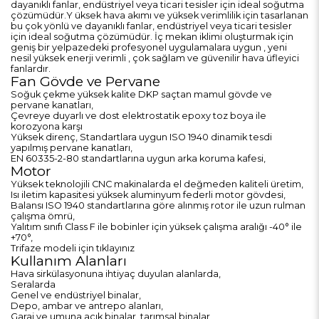
dayanıklı fanlar, endüstriyel veya ticari tesisler için ideal soğutma
çözümüdür.Y üksek hava akımı ve yüksek verimlilik için tasarlanan
bu çok yönlü ve dayanıklı fanlar, endüstriyel veya ticari tesisler
için ideal soğutma çözümüdür. İç mekan iklimi oluşturmak için
geniş bir yelpazedeki profesyonel uygulamalara uygun , yeni
nesil yüksek enerji verimli , çok sağlam ve güvenilir hava üfleyici
fanlardır.
Fan Gövde ve Pervane
Soğuk çekme yüksek kalite DKP saçtan mamul gövde ve
pervane kanatları,
Çevreye duyarlı ve dost elektrostatik epoxy toz boya ile
korozyona karşı
Yüksek direnç, Standartlara uygun ISO 1940 dinamik tesdi
yapılmış pervane kanatları,
EN 60335-2-80 standartlarına uygun arka koruma kafesi,
Motor
Yüksek teknolojili CNC makinalarda el değmeden kaliteli üretim,
Isı iletim kapasitesi yüksek aluminyum federli motor gövdesi,
Balansı ISO 1940 standartlarına göre alınmış rotor ile uzun rulman
çalışma ömrü,
Yalıtım sınıfı Class F ile bobinler için yüksek çalışma aralığı -40° ile
+70°,
Trifaze modeli için
tıklayınız
Kullanım Alanları
Hava sirkülasyonuna ihtiyaç duyulan alanlarda,
Seralarda
Genel ve endüstriyel binalar,
Depo, ambar ve antrepo alanları,
Garaj ve umuna açık binalar, tarımsal binalar,