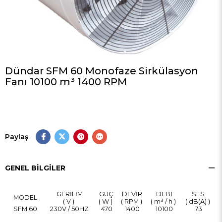
Dündar SFM 60 Monofaze Sirkülasyon
Fanı 10100 m³ 1400 RPM
Paylaş
GENEL BILGILER
GERİLİM
GÜÇ
DEVİR
DEBİ
SES
MODEL
( V )
( W )
( RPM )
( m³ / h )
( dB(A) )
SFM 60
230V / 50HZ
470
1400
10100
73