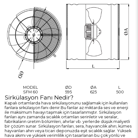
MODEL
ØD
ØA
L
SFM 60
595
625
500
Sirkülasyon Fanı Nedir?
Kapalı ortamlarda hava sirkülasyonunu sağlamak için kullanılan
fanlara sirkülasyon fanı denir.Bu fanlar az miktarda ses ve enerji
ile maksimum havayı taşımak için tasarlanmıştır. Sirkülasyon
fanları aynı zamanda sıcaklık ortamları serinletir ve seralar,
fabrikaların üretim bölümleri, ahırlar vb. yerlerde düşük maliyetli
bir çözüm sunar. Sirkülasyon fanları, sera, hayvancılık ahırı, kümes
hayvanları ahırı veya ticari deponuzda eşit sıcaklık sağlar. Yüksek
hava akımı ve yüksek verimlilik için tasarlanan bu çok yönlü ve