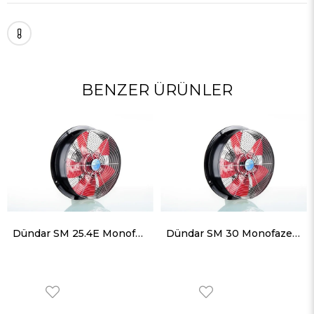
BENZER ÜRÜNLER
Dündar SM 25.4E Monofaze Sanayi Tipi Aksiyal Aspiratör 1250 m³ 1400 RPM
Dündar SM 30 Monofaze Sanayi Tipi Aksiyal Aspiratör 2100 m³ 1450 RPM