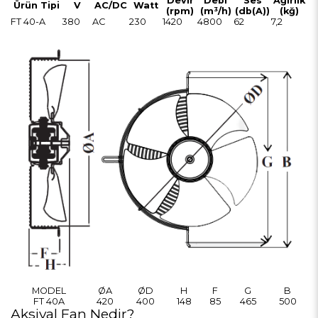
Devir
Debi
Ses
Ağırlık
Ürün Tipi
V
AC/DC
Watt
(rpm)
(m³/h)
(db(A))
(kğ)
FT 40-A
380
AC
230
1420
4800
62
7,2
MODEL
ØA
ØD
H
F
G
B
FT 40A
420
400
148
85
465
500
Aksiyal Fan Nedir?