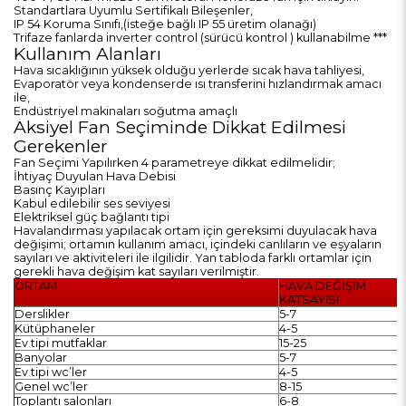
Standartlara Uyumlu Sertifikalı Bileşenler,
IP 54 Koruma Sınıfı,(isteğe bağlı IP 55 üretim olanağı)
Trifaze fanlarda inverter control (sürücü kontrol ) kullanabilme ***
Kullanım Alanları
Hava sıcaklığının yüksek olduğu yerlerde sıcak hava tahliyesi,
Evaporatör veya kondenserde ısı transferini hızlandırmak amacı
ile,
Endüstriyel makinaları soğutma amaçlı
Aksiyel Fan Seçiminde Dikkat Edilmesi
Gerekenler
Fan Seçimi Yapılırken 4 parametreye dikkat edilmelidir;
İhtiyaç Duyulan Hava Debisi
Basınç Kayıpları
Kabul edilebilir ses seviyesi
Elektriksel güç bağlantı tipi
Havalandırması yapılacak ortam için gereksimi duyulacak hava
değişimi; ortamın kullanım amacı, içindeki canlıların ve eşyaların
sayıları ve aktiviteleri ile ilgilidir. Yan tabloda farklı ortamlar için
gerekli hava değişim kat sayıları verilmiştir.
ORTAM
HAVA DEĞİŞİM
KATSAYISI
Derslikler
5-7
Kütüphaneler
4-5
Ev tipi mutfaklar
15-25
Banyolar
5-7
Ev tipi wc’ler
4-5
Genel wc’ler
8-15
Toplantı salonları
6-8