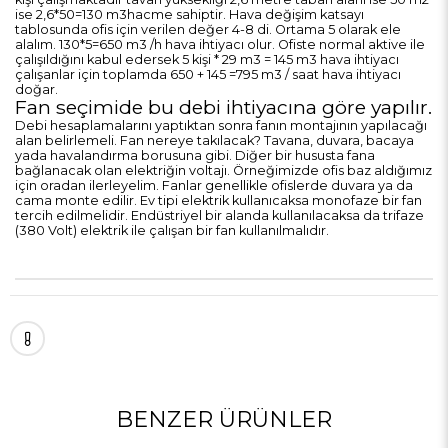
ise 2,6*50=130 m3hacme sahiptir. Hava değişim katsayı
tablosunda ofis için verilen değer 4-8 di. Ortama 5 olarak ele
alalım. 130*5=650 m3 /h hava ihtiyacı olur. Ofiste normal aktive ile
çalışıldığını kabul edersek 5 kişi * 29 m3 = 145 m3 hava ihtiyacı
çalışanlar için toplamda 650 + 145 =795 m3 / saat hava ihtiyacı
doğar.
Fan seçimide bu debi ihtiyacına göre yapılır.
Debi hesaplamalarını yaptıktan sonra fanın montajının yapılacağı
alan belirlemeli. Fan nereye takılacak? Tavana, duvara, bacaya
yada havalandırma borusuna gibi. Diğer bir hususta fana
bağlanacak olan elektriğin voltajı. Örneğimizde ofis baz aldığımız
için oradan ilerleyelim. Fanlar genellikle ofislerde duvara ya da
cama monte edilir. Ev tipi elektrik kullanıcaksa monofaze bir fan
tercih edilmelidir. Endüstriyel bir alanda kullanılacaksa da trifaze
(380 Volt) elektrik ile çalışan bir fan kullanılmalıdır.
BENZER ÜRÜNLER