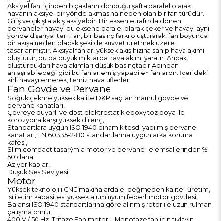
Aksiyel fan, içinden bıçakların döndüğü şafta paralel olarak
havanın aksiyel bir yönde akmasına neden olan bir fan türüdür.
Giriş ve çıkışta akış aksiyeldir. Bir eksen etrafında dönen
pervaneler havayı bu eksene paralel olarak çeker ve havayı aynı
yönde dışarıya iter. Fan, bir basınç farkı oluşturarak, fan boyunca
bir akışa neden olacak şekilde kuvvet üretmek üzere
tasarlanmıştır. Aksiyal fanlar, yüksek akış hızına sahip hava akımı
oluşturur, bu da büyük miktarda hava akımı yaratır. Ancak,
oluşturdukları hava akımları düşük basınçtadır.Adından
anlaşılabileceği gibi bu fanlar emiş yapabilen fanlardır. İçerideki
kirli havayı emerek, temiz hava üflerler
Fan Gövde ve Pervane
Soğuk çekme yüksek kalite DKP saçtan mamul gövde ve
pervane kanatları,
Çevreye duyarlı ve dost elektrostatik epoxy toz boya ile
korozyona karşı yüksek direnç,
Standartlara uygun ISO 1940 dinamik tesdi yapılmış pervane
kanatları, EN 60335-2-80 standartlarına uygun arka koruma
kafesi,
Slim,compact tasarýmla motor ve pervane ile emsallerinden %
50 daha
Az yer kaplar,
Düşük Ses Seviyesi
Motor
Yüksek teknolojili CNC makinalarda el değmeden kaliteli üretim,
Isı iletim kapasitesi yüksek aluminyum federli motor gövdesi,
Balansı ISO 1940 standartlarına göre alınmış rotor ile uzun rulman
çalışma ömrü,
400 V / 50 Hz. Trifaze Fan motoru. Monofaze fan için
tıklayın.