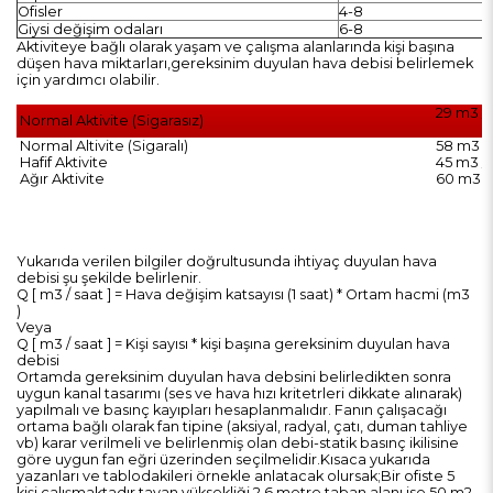
Ofisler
4-8
Giysi değişim odaları
6-8
Aktiviteye bağlı olarak yaşam ve çalışma alanlarında kişi başına
düşen hava miktarları,gereksinim duyulan hava debisi belirlemek
için yardımcı olabilir.
29 m3 / 
Normal Aktivite (Sigarasız)
Normal Altivite (Sigaralı)
58 m3 / 
Hafif Aktivite
45 m3 / 
Ağır Aktivite
60 m3 / 
Yukarıda verilen bilgiler doğrultusunda ihtiyaç duyulan hava
debisi şu şekilde belirlenir.
Q [ m3 / saat ] = Hava değişim katsayısı (1 saat) * Ortam hacmi (m3
)
Veya
Q [ m3 / saat ] = Kişi sayısı * kişi başına gereksinim duyulan hava
debisi
Ortamda gereksinim duyulan hava debsini belirledikten sonra
uygun kanal tasarımı (ses ve hava hızı kritetrleri dikkate alınarak)
yapılmalı ve basınç kayıpları hesaplanmalıdır. Fanın çalışacağı
ortama bağlı olarak fan tipine (aksiyal, radyal, çatı, duman tahliye
vb) karar verilmeli ve belirlenmiş olan debi-statik basınç ikilisine
göre uygun fan eğri üzerinden seçilmelidir.
Kısaca yukarıda
yazanları ve tablodakileri örnekle anlatacak olursak;
Bir ofiste 5
kişi çalışmaktadır tavan yüksekliği 2,6 metre taban alanı ise 50 m2