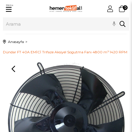
Menu
0
Anasayfa
Dündar FT 40A EMİCİ Trifaze Aksiyel Sogutma Fanı 4800 m³ 1420 RPM