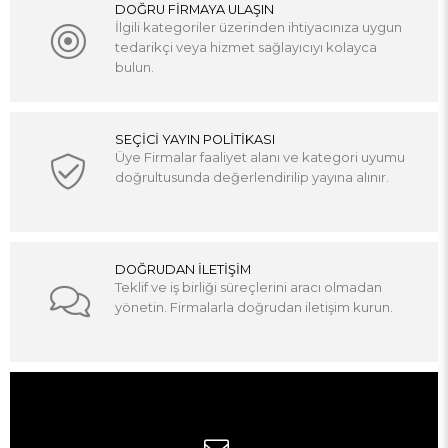
DOĞRU FİRMAYA ULAŞIN
İlgili kategoriler üzerinden ihtiyacınıza uygun
tedarikçi veya hizmet sağlayıcıyı kolayca
bulun.
SEÇİCİ YAYIN POLİTİKASI
Üye Firmalar faaliyet alanı ve kategori uyumu
doğrultusunda değerlendirilip yayına alınır.
DOĞRUDAN İLETİŞİM
Teklif ve iş birliği süreçlerini aracı olmadan
yönetin. Firmalarla doğrudan iletişim kurun.