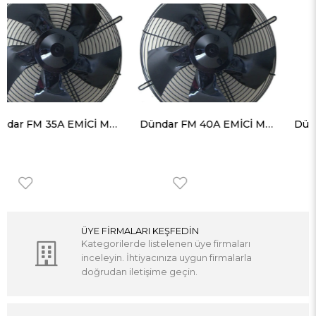
Dündar FM 40A EMİCİ Monofaze Aksiyel Sogutma Fanı 4800 m³ 1420 RPM
Dündar FM 45A EMİCİ Monofaze Aksiyel Sogutma Fanı 5500 m³ 1410 RPM
ÜYE FİRMALARI KEŞFEDİN
Kategorilerde listelenen üye firmaları
inceleyin. İhtiyacınıza uygun firmalarla
doğrudan iletişime geçin.