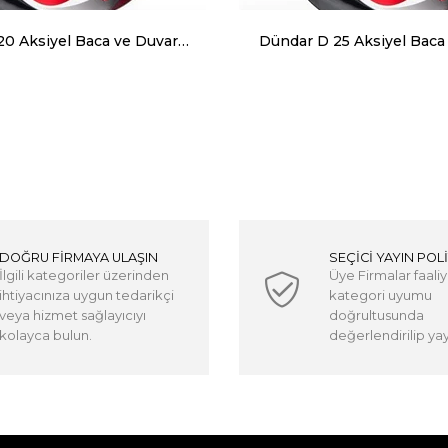
Dündar D 20 Aksiyel Baca ve Duvar Aspiratörü 600 m³ 1425 RPM
DOĞRU FİRMAYA ULAŞIN
SEÇİCİ YAYIN POLİ
İlgili kategoriler üzerinden
Üye Firmalar faaliy
ihtiyacınıza uygun tedarikçi
kategori uyumu
veya hizmet sağlayıcıyı
doğrultusunda
kolayca bulun.
değerlendirilip yayı