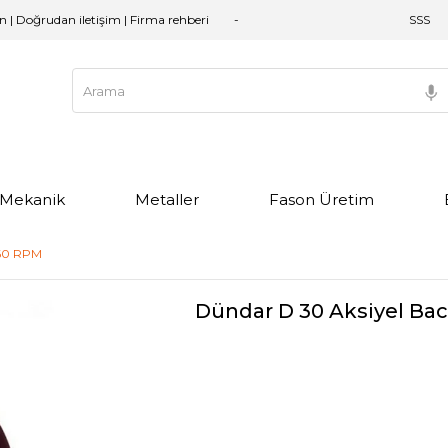
an | Doğrudan iletişim | Firma rehberi
SSS
e Mekanik
Metaller
Fason Üretim
360 RPM
Dündar D 30 Aksiyel Bac