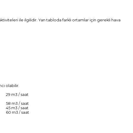
iteleri ile ilgilidir. Yan tabloda farklı ortamlar için gerekli hava
ı olabilir.
29 m3 / saat
58 m3 / saat
45 m3 / saat
60 m3 / saat