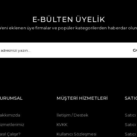
E-BÜLTEN ÜYELİK
Yeni eklenen üye firmalar ve popüler kategorilerden haberdar olun
G
URUMSAL
MÜŞTERİ HİZMETLERİ
SATI
akkımızda
İletişim / Destek
Satıcı
izmetlerimiz
KVKK
Satıcı
asıl Çalışır?
Kullanıcı Sözleşmesi
Satıc