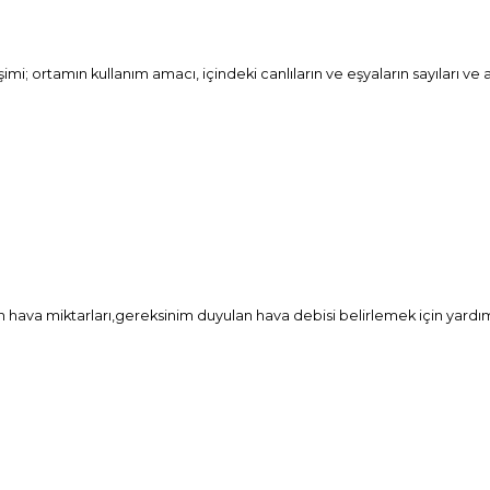
ortamın kullanım amacı, içindeki canlıların ve eşyaların sayıları ve aktiv
n hava miktarları,gereksinim duyulan hava debisi belirlemek için yardımc