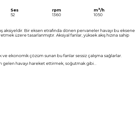
3
Ses
rpm
m
/h
52
1360
1050
akış aksiyeldir. Bir eksen etrafında dönen pervaneler havayı bu eksene
etmek üzere tasarlanmıştır. Aksiyal fanlar, yüksek akış hızına sahip
tik ve ekonomik çözüm sunan bu fanlar sessiz çalışma sağlarlar.
rden gelen havayı hareket ettirmek, soğutmak gibi…