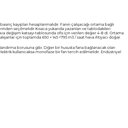
 basınç kayıpları hesaplanmalıdır. Fanın çalışacağı ortama bağlı
erinden seçilmelidir.
Kısaca yukarıda yazanları ve tablodakileri
Hava değişim katsayı tablosunda ofis için verilen değer 4-8 di. Ortama
 çalışanlar için toplamda 650 + 145 =795 m3 / saat hava ihtiyacı doğar.
alandırma borusuna gibi. Diğer bir hususta fana bağlanacak olan
elektrik kullanıcaksa monofaze bir fan tercih edilmelidir. Endüstriyel