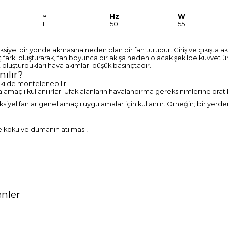
~
Hz
W
1
50
55
aksiyel bir yönde akmasına neden olan bir fan türüdür. Giriş ve çıkışta 
ç farkı oluşturarak, fan boyunca bir akışa neden olacak şekilde kuvvet ür
 oluşturdukları hava akımları düşük basınçtadır.
ılır?
kilde montelenebilir.
a amaçlı kullanılırlar. Ufak alanların havalandırma gereksinimlerine pra
aksiyel fanlar genel amaçlı uygulamalar için kullanılır. Örneğin; bir ye
de koku ve dumanın atılması,
enler