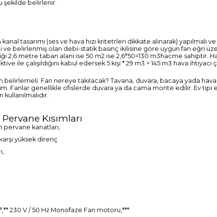
 şekilde belirlenir.
al tasarımı (ses ve hava hızı kritetrleri dikkate alınarak) yapılmalı ve
eli ve belirlenmiş olan debi-statik basınç ikilisine göre uygun fan eğri üz
ekliği 2,6 metre taban alanı ise 50 m2 ise 2,6*50=130 m3hacme sahiptir. 
ktive ile çalışıldığını kabul edersek 5 kişi * 29 m3 = 145 m3 hava ihtiyacı
an belirlemeli. Fan nereye takılacak? Tavana, duvara, bacaya yada hav
lim. Fanlar genellikle ofislerde duvara ya da cama monte edilir. Ev tipi 
n kullanılmalıdır.
 Pervane Kısımları
pervane kanatları,
karşı yüksek direnç
ı,
+70°,** 230 V / 50 Hz Monofaze Fan motoru,***