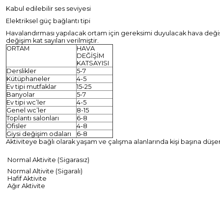
Kabul edilebilir ses seviyesi
Elektriksel güç bağlantı tipi
Havalandırması yapılacak ortam için gereksimi duyulacak hava değişimi; 
değişim kat sayıları verilmiştir.
ORTAM
HAVA
DEĞİŞİM
KATSAYISI
Derslikler
5-7
Kütüphaneler
4-5
Ev tipi mutfaklar
15-25
Banyolar
5-7
Ev tipi wc’ler
4-5
Genel wc’ler
8-15
Toplantı salonları
6-8
Ofisler
4-8
Giysi değişim odaları
6-8
Aktiviteye bağlı olarak yaşam ve çalışma alanlarında kişi başına düşe
Normal Aktivite (Sigarasız)
Normal Altivite (Sigaralı)
Hafif Aktivite
Ağır Aktivite