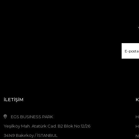
İLETİŞİM
K
EGS BUSINESS PARK
H
Yeşilköy Mah. Atatürk Cad. B2 Blok No:12/26
H
34149 Bakırköy / İSTANBUL
N