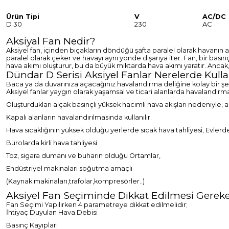
Ürün Tipi
V
AC/DC
D 30
230
AC
Aksiyal Fan Nedir?
Aksiyel fan, içinden bıçakların döndüğü şafta paralel olarak havanın 
paralel olarak çeker ve havayı aynı yönde dışarıya iter.
Fan, bir basın
hava akımı oluşturur, bu da büyük miktarda hava akımı yaratır. Ancak,
Dündar D Serisi Aksiyel Fanlar Nerelerde Kullan
Baca ya da duvarınıza açacağınız havalandırma deliğine kolay bir şe
Aksiyel fanlar yaygın olarak yaşamsal ve ticari alanlarda havalandırm
Oluşturdukları alçak basınçlı yüksek hacimli hava akışları nedeniyle, 
Kapalı alanların havalandırılmasında kullanılır.
Hava sıcaklığının yüksek olduğu yerlerde sıcak hava tahliyesi, Evler
Bürolarda kirli hava tahliyesi
Toz, sigara dumanı ve buharın olduğu Ortamlar,
Endüstriyel makinaları soğutma amaçlı
(Kaynak makinaları,trafolar,kompresörler..)
Aksiyel Fan Seçiminde Dikkat Edilmesi Gerek
Fan Seçimi Yapılırken 4 parametreye dikkat edilmelidir;
İhtiyaç Duyulan Hava Debisi
Basınç Kayıpları