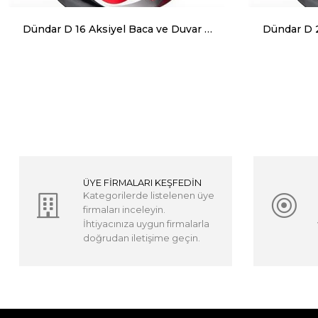
Dündar D 16 Aksiyel Baca ve Duvar Aspiratörü 350 m³ 1440 RPM
ÜYE FİRMALARI KEŞFEDİN
Kategorilerde listelenen üye
firmaları inceleyin.
İhtiyacınıza uygun firmalarla
doğrudan iletişime geçin.