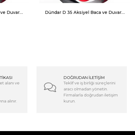
Dündar D 25 Aksiyel Baca ve Duvar Aspiratörü 800 m³ 1375 RPM
Dündar D 35 Aksiyel Baca ve Duvar Aspiratörü 1250 m³ 1285 RPM
TİKASI
DOĞRUDAN İLETİŞİM
et alanı ve
Teklif ve iş birliği süreçlerini
aracı olmadan yönetin.
Firmalarla doğrudan iletişim
na alınır.
kurun.