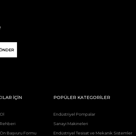
!
ÖNDER
CILAR İÇİN
POPÜLER KATEGORİLER
 Ol
Endüstriyel Pompalar
 Rehberi
Sanayi Makineleri
ı Ön Başvuru Formu
Endüstriyel Tesisat ve Mekanik Sistemler