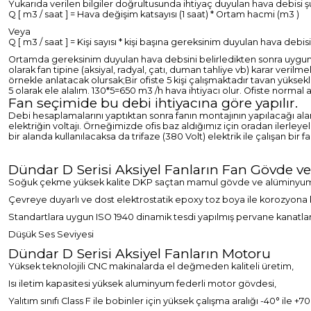
Yukarıda verilen bilgiler doğrultusunda ihtiyaç duyulan hava debisi şu
Q [ m3 / saat ] = Hava değişim katsayısı (1 saat) * Ortam hacmi (m3 )
Veya
Q [ m3 / saat ] = Kişi sayısı * kişi başına gereksinim duyulan hava debisi
Ortamda gereksinim duyulan hava debsini belirledikten sonra uygun kan
olarak fan tipine (aksiyal, radyal, çatı, duman tahliye vb) karar verilm
örnekle anlatacak olursak;
Bir ofiste 5 kişi çalışmaktadır tavan yüks
5 olarak ele alalım. 130*5=650 m3 /h hava ihtiyacı olur. Ofiste normal a
Fan seçimide bu debi ihtiyacına göre yapılır.
Debi hesaplamalarını yaptıktan sonra fanın montajının yapılacağı al
elektriğin voltajı. Örneğimizde ofis baz aldığımız için oradan ilerleye
bir alanda kullanılacaksa da trifaze (380 Volt) elektrik ile çalışan bir fa
Dündar D Serisi Aksiyel Fanların Fan Gövde ve
Soğuk çekme yüksek kalite DKP saçtan mamul gövde ve alüminyum 
Çevreye duyarlı ve dost elektrostatik epoxy toz boya ile korozyona 
Standartlara uygun ISO 1940 dinamik tesdi yapılmış pervane kanatlar
Düşük Ses Seviyesi
Dündar D Serisi Aksiyel Fanların Motoru
Yüksek teknolojili CNC makinalarda el değmeden kaliteli üretim,
Isı iletim kapasitesi yüksek aluminyum federli motor gövdesi,
Yalıtım sınıfı Class F ile bobinler için yüksek çalışma aralığı -40° ile 