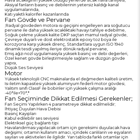
Hava sıcaklığının yüksek olduğu yerlerde sıcak hava tahliyesi,
Aksiyal fanların basınç ve debilerinin yetersiz kaldığı kanal
uygulamalarında,
Katı yakıtlı kalorifer kazanlarında
Fan Gövde ve Pervane
;Radyal gövdeden motora ısı geçişini engelleyen ara soğutucu
pervane ile daha yüksek sıcaklıktaki havayı tahliye edebilme,
Soğuk çekme yüksek kalite DKP saçtan mamul radyal gövde,
Çevreye duyarlı ve dost elektrostatik epoxy toz boya ile
korozyona karşı yüksek direnç, Standartlara uygun ISO 1940
dinamik tesdi yapılmış ileriye dönük radyal pervane,
Emiş ağzı nozl uygulamasıyla yüksek basınç ve debi değerleri,
Özel kenet gövde birleştirmesiyle sağlam ve düzgün gövde
yapısı,
Düşük Ses Seviyesi
Motor
Yüksek teknolojili CNC makinalarda el değmeden kaliteli üretim,
Isı iletim kapasitesi yüksek aluminyum federli motor gövdesi,
Yalıtım sınıfı ClassF ile bobinler için yüksek çalışma aralığı
-40°ile+70°,*
Fan Seçiminde Dikkat Edilmesi Gerekenler;
Fan Seçimi Yapılırken 4 parametreye dikkat edilmelidir;
İhtiyaç Duyulan Hava Debisi
Basınç Kayıpları
Kabul edilebilir ses seviyesi
Elektriksel güç bağlantı tipi
Havalandırması yapılacak ortam için gereksimi duyulacak hava
değişimi; ortamın kullanım amacı, içindeki canlıların ve eşyaların
sayıları ve aktiviteleri ile ilgilidir. Yan tabloda farklı ortamlar için