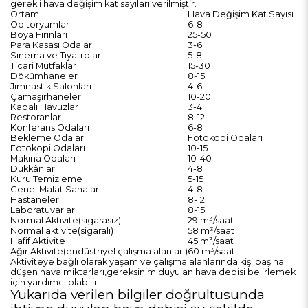
gerekli hava değişim kat sayıları verilmiştir.
Ortam
Hava Değişim Kat Sayısı
Oditoryumlar
6-8
Boya Fırınları
25-50
Para Kasası Odaları
3-6
Sinema ve Tiyatrolar
5-8
Ticari Mutfaklar
15-30
Dökümhaneler
8-15
Jimnastik Salonları
4-6
Çamaşırhaneler
10-20
Kapalı Havuzlar
3-4
Restoranlar
8-12
Konferans Odaları
6-8
Bekleme Odaları
Fotokopi Odaları
Fotokopi Odaları
10-15
Makina Odaları
10-40
Dükkânlar
4-8
Kuru Temizleme
5-15
Genel Malat Sahaları
4-8
Hastaneler
8-12
Laboratuvarlar
8-15
Normal Aktivite(sigarasız)
29 m³/saat
Normal aktivite(sigaralı)
58 m³/saat
Hafif Aktivite
45 m³/saat
Ağır Aktivite(endüstriyel çalışma alanları)
60 m³/saat
Aktiviteye bağlı olarak yaşam ve çalışma alanlarında kişi başına
düşen hava miktarları,gereksinim duyulan hava debisi belirlemek
için yardımcı olabilir.
Yukarıda verilen bilgiler doğrultusunda