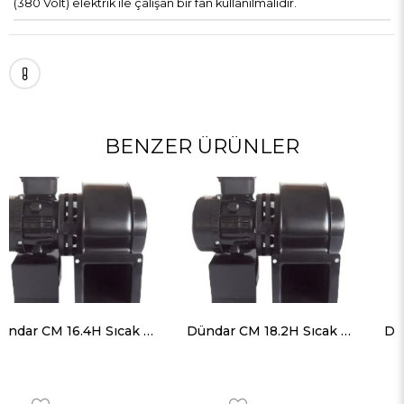
(380 Volt) elektrik ile çalışan bir fan kullanılmalıdır.
BENZER ÜRÜNLER
Dündar CM 18.2H Sıcak Ortam Radyal Salyangoz Fan (Monofaze) 120 Derece 1625 m³ 2650 RPM
Dündar CM 18.4H Sıcak Ortam Radyal Salyangoz Fan (Monofaze) 120 Derece 1000 m³ 1430 RPM