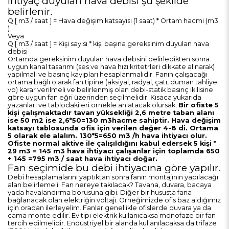
ihtiyaç duyulan hava debisi şu şekilde
belirlenir.
Q [ m3 / saat ] = Hava değişim katsayısı (1 saat) * Ortam hacmi (m3
)
Veya
Q [ m3 / saat ] = Kişi sayısı * kişi başına gereksinim duyulan hava
debisi
Ortamda gereksinim duyulan hava debsini belirledikten sonra
uygun kanal tasarımı (ses ve hava hızı kritetrleri dikkate alınarak)
yapılmalı ve basınç kayıpları hesaplanmalıdır. Fanın çalışacağı
ortama bağlı olarak fan tipine (aksiyal, radyal, çatı, duman tahliye
vb) karar verilmeli ve belirlenmiş olan debi-statik basınç ikilisine
göre uygun fan eğri üzerinden seçilmelidir.
Kısaca yukarıda
yazanları ve tablodakileri örnekle anlatacak olursak;
Bir ofiste 5
kişi çalışmaktadır tavan yüksekliği 2,6 metre taban alanı
ise 50 m2 ise 2,6*50=130 m3hacme sahiptir. Hava değişim
katsayı tablosunda ofis için verilen değer 4-8 di. Ortama
5 olarak ele alalım. 130*5=650 m3 /h hava ihtiyacı olur.
Ofiste normal aktive ile çalışıldığını kabul edersek 5 kişi *
29 m3 = 145 m3 hava ihtiyacı çalışanlar için toplamda 650
+ 145 =795 m3 / saat hava ihtiyacı doğar.
Fan seçimide bu debi ihtiyacına göre yapılır.
Debi hesaplamalarını yaptıktan sonra fanın montajının yapılacağı
alan belirlemeli. Fan nereye takılacak? Tavana, duvara, bacaya
yada havalandırma borusuna gibi. Diğer bir hususta fana
bağlanacak olan elektriğin voltajı. Örneğimizde ofis baz aldığımız
için oradan ilerleyelim. Fanlar genellikle ofislerde duvara ya da
cama monte edilir. Ev tipi elektrik kullanıcaksa monofaze bir fan
tercih edilmelidir. Endüstriyel bir alanda kullanılacaksa da trifaze