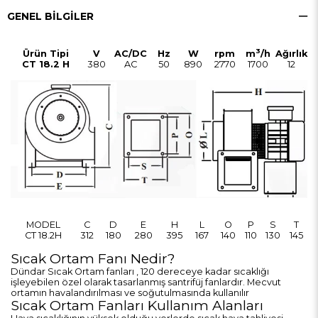
GENEL BILGILER
3
Ürün Tipi
V
AC/DC
Hz
W
rpm
m
/h
Ağırlık
CT 18.2 H
380
AC
50
890
2770
1700
12
MODEL
C
D
E
H
L
O
P
S
T
CT 18.2H
312
180
280
395
167
140
110
130
145
Sıcak Ortam Fanı Nedir?
Dündar Sıcak Ortam fanları , 120 dereceye kadar sıcaklığı
işleyebilen özel olarak tasarlanmış santrifüj fanlardır. Mecvut
ortamın havalandırılması ve soğutulmasında kullanılır
Sıcak Ortam Fanları Kullanım Alanları