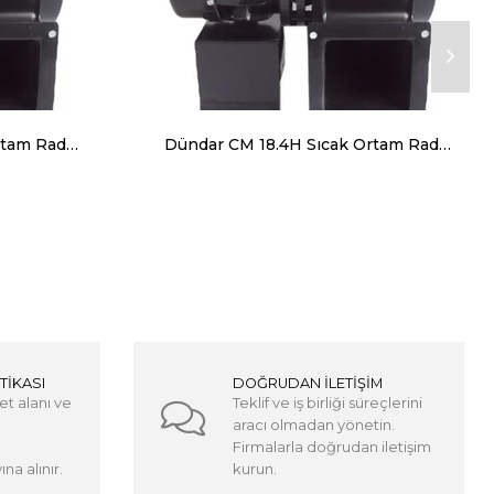
Dündar CM 18.2H Sıcak Ortam Radyal Salyangoz Fan (Monofaze) 120 Derece 1625 m³ 2650 RPM
Dündar CM 18.4H Sıcak Ortam Radyal Salyangoz Fan (Monofaze) 120 Derece 1000 m³ 1430 RPM
TİKASI
DOĞRUDAN İLETİŞİM
et alanı ve
Teklif ve iş birliği süreçlerini
aracı olmadan yönetin.
Firmalarla doğrudan iletişim
na alınır.
kurun.