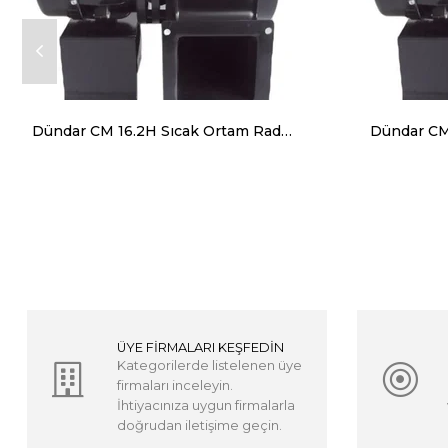
Dündar CM 16.2H Sıcak Ortam Radyal Salyangoz Fan (Monofaze) 120 Derece 1500 m³ 2700 RPM
ÜYE FİRMALARI KEŞFEDİN
Kategorilerde listelenen üye
firmaları inceleyin.
İhtiyacınıza uygun firmalarla
doğrudan iletişime geçin.