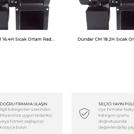
Dündar CM 16.4H Sıcak Ortam Radyal Salyangoz Fan (Monofaze) 120 Derece 750 m³ 1460 RPM
DOĞRU FİRMAYA ULAŞIN
SEÇİCİ YAYIN POLİ
İlgili kategoriler üzerinden
Üye Firmalar faaliy
ihtiyacınıza uygun tedarikçi
kategori uyumu
veya hizmet sağlayıcıyı
doğrultusunda
kolayca bulun.
değerlendirilip yayı