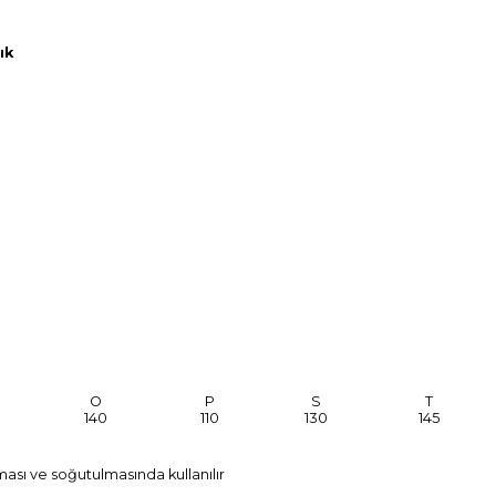
ık
O
P
S
T
140
110
130
145
ması ve soğutulmasında kullanılır