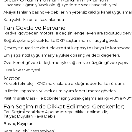
Hava sıcaklığının yüksek olduğu yerlerde sıcak hava tahliyesi,
Aksiyal fanların basınç ve debilerinin yetersiz kaldığı kanal uygulama
Katı yakıtlı kalorifer kazanlarında
Fan Gövde ve Pervane
;Radyal gövdeden motora ısı geçişini engelleyen ara soğutucu pervan
Soğuk çekme yüksek kalite DKP saçtan mamul radyal gövde,
Çevreye duyarlı ve dost elektrostatik epoxy toz boya ile korozyona k
Emiş ağzı nozl uygulamasıyla yüksek basınç ve debi değerleri,
Özel kenet gövde birleştirmesiyle sağlam ve düzgün gövde yapısı,
Düşük Ses Seviyesi
Motor
Yüksek teknolojili CNC makinalarda el değmeden kaliteli üretim,
Isı iletim kapasitesi yüksek aluminyum federli motor gövdesi,
Yalıtım sınıfı ClassF ile bobinler için yüksek çalışma aralığı -40°ile+70°,
Fan Seçiminde Dikkat Edilmesi Gerekenler;
Fan Seçimi Yapılırken 4 parametreye dikkat edilmelidir;
İhtiyaç Duyulan Hava Debisi
Basınç Kayıpları
Kabul edilebilir ses seviyesi