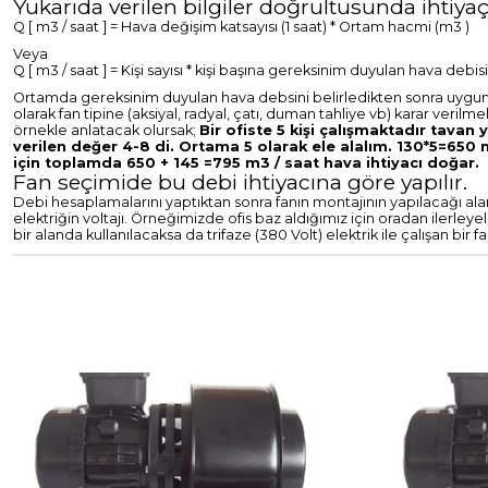
Yukarıda verilen bilgiler doğrultusunda ihtiyaç
Q [ m3 / saat ] = Hava değişim katsayısı (1 saat) * Ortam hacmi (m3 )
Veya
Q [ m3 / saat ] = Kişi sayısı * kişi başına gereksinim duyulan hava debisi
Ortamda gereksinim duyulan hava debsini belirledikten sonra uygun kan
olarak fan tipine (aksiyal, radyal, çatı, duman tahliye vb) karar verilm
örnekle anlatacak olursak;
Bir ofiste 5 kişi çalışmaktadır tava
verilen değer 4-8 di. Ortama 5 olarak ele alalım. 130*5=650 m3
için toplamda 650 + 145 =795 m3 / saat hava ihtiyacı doğar.
Fan seçimide bu debi ihtiyacına göre yapılır.
Debi hesaplamalarını yaptıktan sonra fanın montajının yapılacağı al
elektriğin voltajı. Örneğimizde ofis baz aldığımız için oradan ilerleye
bir alanda kullanılacaksa da trifaze (380 Volt) elektrik ile çalışan bir fa