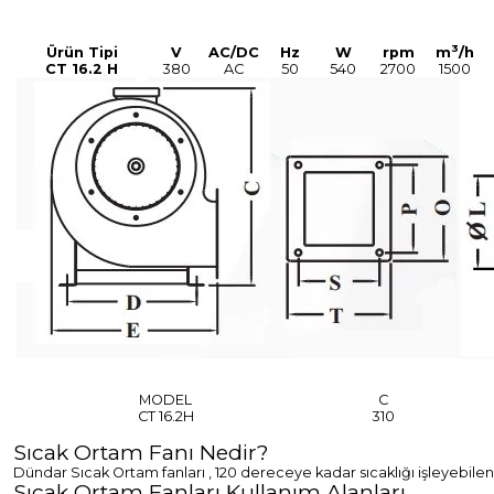
3
Ürün Tipi
V
AC/DC
Hz
W
rpm
m
/h
CT 16.2 H
380
AC
50
540
2700
1500
MODEL
C
CT 16.2H
310
Sıcak Ortam Fanı Nedir?
Dündar Sıcak Ortam fanları , 120 dereceye kadar sıcaklığı işleyebilen 
Sıcak Ortam Fanları Kullanım Alanları