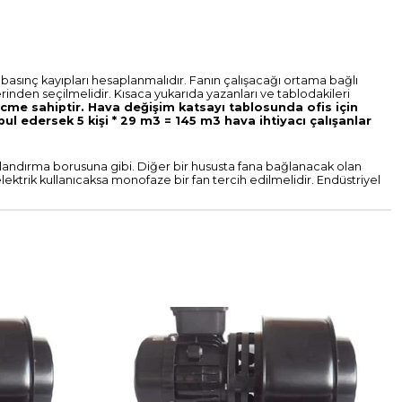
 basınç kayıpları hesaplanmalıdır. Fanın çalışacağı ortama bağlı
erinden seçilmelidir.
Kısaca yukarıda yazanları ve tablodakileri
acme sahiptir. Hava değişim katsayı tablosunda ofis için
bul edersek 5 kişi * 29 m3 = 145 m3 hava ihtiyacı çalışanlar
alandırma borusuna gibi. Diğer bir hususta fana bağlanacak olan
elektrik kullanıcaksa monofaze bir fan tercih edilmelidir. Endüstriyel