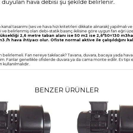
 duyulan hava debisi şu şekilde belirlenir.
al tasarımı (ses ve hava hızı kritetrleri dikkate alınarak) yapılmalı ve
eli ve belirlenmiş olan debi-statik basınç ikilisine göre uygun fan eğri üz
n yüksekliği 2,6 metre taban alanı ise 50 m2 ise 2,6*50=130 m3h
 /h hava ihtiyacı olur. Ofiste normal aktive ile çalışıldığını ka
an belirlemeli. Fan nereye takılacak? Tavana, duvara, bacaya yada hav
lim. Fanlar genellikle ofislerde duvara ya da cama monte edilir. Ev tipi 
n kullanılmalıdır.
BENZER ÜRÜNLER