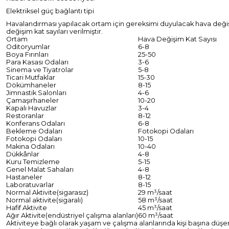
Elektriksel güç bağlantı tipi
Havalandırması yapılacak ortam için gereksimi duyulacak hava değişimi; 
değişim kat sayıları verilmiştir.
Ortam
Hava Değişim Kat Sayısı
Oditoryumlar
6-8
Boya Fırınları
25-50
Para Kasası Odaları
3-6
Sinema ve Tiyatrolar
5-8
Ticari Mutfaklar
15-30
Dökümhaneler
8-15
Jimnastik Salonları
4-6
Çamaşırhaneler
10-20
Kapalı Havuzlar
3-4
Restoranlar
8-12
Konferans Odaları
6-8
Bekleme Odaları
Fotokopi Odaları
Fotokopi Odaları
10-15
Makina Odaları
10-40
Dükkânlar
4-8
Kuru Temizleme
5-15
Genel Malat Sahaları
4-8
Hastaneler
8-12
Laboratuvarlar
8-15
Normal Aktivite(sigarasız)
29 m³/saat
Normal aktivite(sigaralı)
58 m³/saat
Hafif Aktivite
45 m³/saat
Ağır Aktivite(endüstriyel çalışma alanları)
60 m³/saat
Aktiviteye bağlı olarak yaşam ve çalışma alanlarında kişi başına düşe