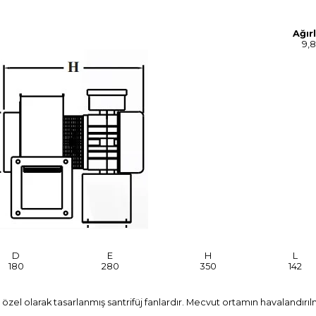
Ağırl
9,8
D
E
H
L
180
280
350
142
özel olarak tasarlanmış santrifüj fanlardır. Mecvut ortamın havalandırıl