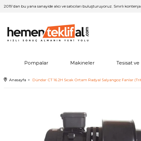
2019’dan bu yana sanayide alıcı ve satıcıları buluşturuyoruz. Sınırlı kontenj
Pompalar
Makineler
Tesisat v
Anasayfa
Dündar CT 16.2H Sıcak Ortam Radyal Salyangoz Fanlar (Tr