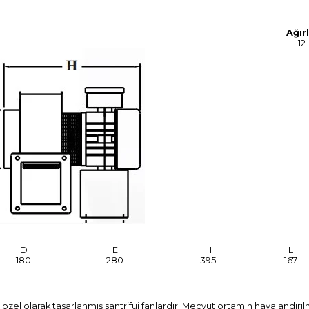
Ağırl
12
D
E
H
L
180
280
395
167
özel olarak tasarlanmış santrifüj fanlardır. Mecvut ortamın havalandırıl