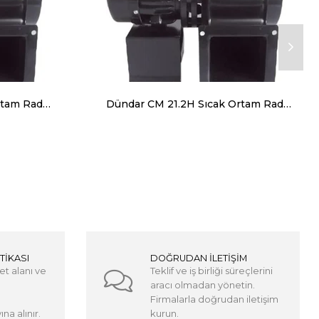
Dündar CM 18.4H Sıcak Ortam Radyal Salyangoz Fan (Monofaze) 120 Derece 1000 m³ 1430 RPM
Dündar CM 21.2H Sıcak Ortam Radyal Salyangoz Fan (Monofaze) 120 Derece 2500 m³ 2700 RPM
TİKASI
DOĞRUDAN İLETİŞİM
et alanı ve
Teklif ve iş birliği süreçlerini
aracı olmadan yönetin.
Firmalarla doğrudan iletişim
na alınır.
kurun.