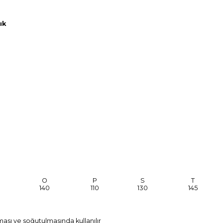
ık
O
P
S
T
140
110
130
145
ması ve soğutulmasında kullanılır