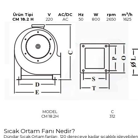
3
Ürün Tipi
V
AC/DC
Hz
W
rpm
m
/h
CM 18.2 H
220
AC
50
800
2650
1625
MODEL
C
CM 18.2H
312
Sıcak Ortam Fanı Nedir?
Dündar Sıcak Ortam fanları , 120 dereceye kadar sıcaklığı işleyebilen 