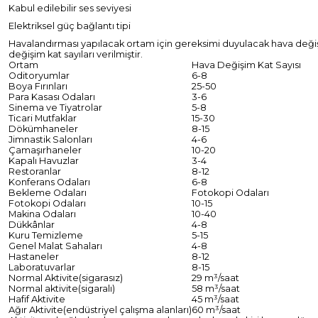
Kabul edilebilir ses seviyesi
Elektriksel güç bağlantı tipi
Havalandırması yapılacak ortam için gereksimi duyulacak hava değişimi; 
değişim kat sayıları verilmiştir.
Ortam
Hava Değişim Kat Sayısı
Oditoryumlar
6-8
Boya Fırınları
25-50
Para Kasası Odaları
3-6
Sinema ve Tiyatrolar
5-8
Ticari Mutfaklar
15-30
Dökümhaneler
8-15
Jimnastik Salonları
4-6
Çamaşırhaneler
10-20
Kapalı Havuzlar
3-4
Restoranlar
8-12
Konferans Odaları
6-8
Bekleme Odaları
Fotokopi Odaları
Fotokopi Odaları
10-15
Makina Odaları
10-40
Dükkânlar
4-8
Kuru Temizleme
5-15
Genel Malat Sahaları
4-8
Hastaneler
8-12
Laboratuvarlar
8-15
Normal Aktivite(sigarasız)
29 m³/saat
Normal aktivite(sigaralı)
58 m³/saat
Hafif Aktivite
45 m³/saat
Ağır Aktivite(endüstriyel çalışma alanları)
60 m³/saat