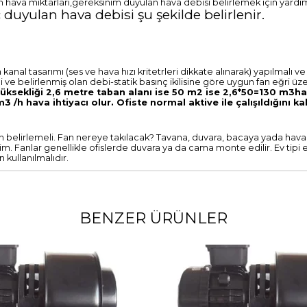
n hava miktarları,gereksinim duyulan hava debisi belirlemek için yardımc
 duyulan hava debisi şu şekilde belirlenir.
al tasarımı (ses ve hava hızı kritetrleri dikkate alınarak) yapılmalı ve
eli ve belirlenmiş olan debi-statik basınç ikilisine göre uygun fan eğri üz
n yüksekliği 2,6 metre taban alanı ise 50 m2 ise 2,6*50=130 m3h
 /h hava ihtiyacı olur. Ofiste normal aktive ile çalışıldığını ka
an belirlemeli. Fan nereye takılacak? Tavana, duvara, bacaya yada hav
lim. Fanlar genellikle ofislerde duvara ya da cama monte edilir. Ev tipi 
n kullanılmalıdır.
BENZER ÜRÜNLER