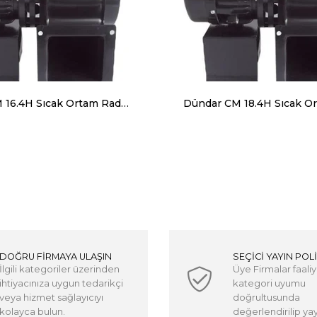
Dündar CM 16.4H Sıcak Ortam Radyal Salyangoz Fan (Monofaze) 120 Derece 750 m³ 1460 RPM
DOĞRU FİRMAYA ULAŞIN
SEÇİCİ YAYIN POLİ
İlgili kategoriler üzerinden
Üye Firmalar faaliy
ihtiyacınıza uygun tedarikçi
kategori uyumu
veya hizmet sağlayıcıyı
doğrultusunda
kolayca bulun.
değerlendirilip yayı