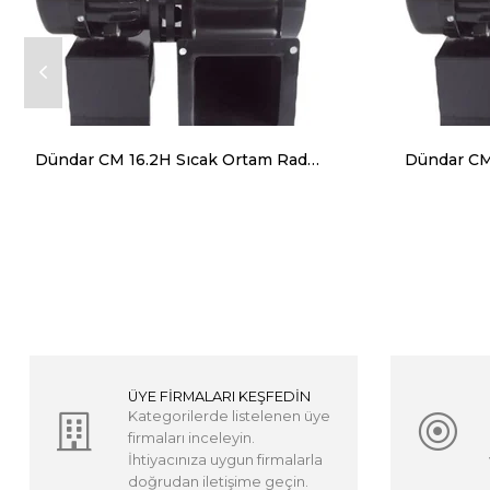
Dündar CM 16.2H Sıcak Ortam Radyal Salyangoz Fan (Monofaze) 120 Derece 1500 m³ 2700 RPM
ÜYE FİRMALARI KEŞFEDİN
Kategorilerde listelenen üye
firmaları inceleyin.
İhtiyacınıza uygun firmalarla
doğrudan iletişime geçin.