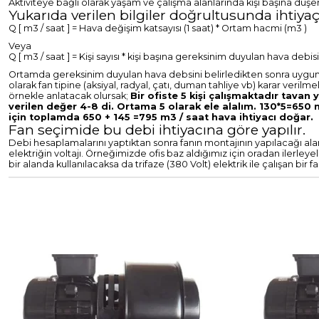
Aktiviteye bağlı olarak yaşam ve çalışma alanlarında kişi başına düşe
Yukarıda verilen bilgiler doğrultusunda ihtiyaç
Q [ m3 / saat ] = Hava değişim katsayısı (1 saat) * Ortam hacmi (m3 )
Veya
Q [ m3 / saat ] = Kişi sayısı * kişi başına gereksinim duyulan hava debisi
Ortamda gereksinim duyulan hava debsini belirledikten sonra uygun kan
olarak fan tipine (aksiyal, radyal, çatı, duman tahliye vb) karar verilm
örnekle anlatacak olursak;
Bir ofiste 5 kişi çalışmaktadır tava
verilen değer 4-8 di. Ortama 5 olarak ele alalım. 130*5=650 m3
için toplamda 650 + 145 =795 m3 / saat hava ihtiyacı doğar.
Fan seçimide bu debi ihtiyacına göre yapılır.
Debi hesaplamalarını yaptıktan sonra fanın montajının yapılacağı al
elektriğin voltajı. Örneğimizde ofis baz aldığımız için oradan ilerleye
bir alanda kullanılacaksa da trifaze (380 Volt) elektrik ile çalışan bir fa