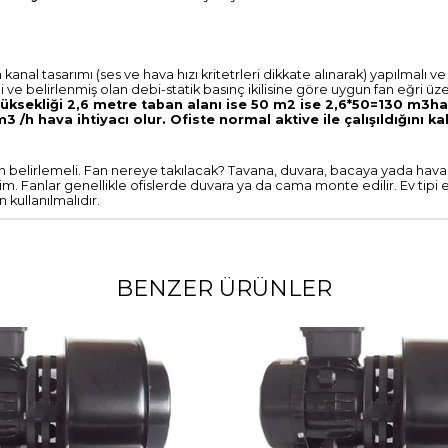
al tasarımı (ses ve hava hızı kritetrleri dikkate alınarak) yapılmalı ve
eli ve belirlenmiş olan debi-statik basınç ikilisine göre uygun fan eğri üz
n yüksekliği 2,6 metre taban alanı ise 50 m2 ise 2,6*50=130 m3h
 /h hava ihtiyacı olur. Ofiste normal aktive ile çalışıldığını ka
an belirlemeli. Fan nereye takılacak? Tavana, duvara, bacaya yada hav
lim. Fanlar genellikle ofislerde duvara ya da cama monte edilir. Ev tipi 
n kullanılmalıdır.
BENZER ÜRÜNLER