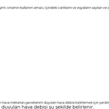
ortamın kullanım amacı, içindeki canlıların ve eşyaların sayıları ve aktiv
n hava miktarları,gereksinim duyulan hava debisi belirlemek için yardımc
 duyulan hava debisi şu şekilde belirlenir.