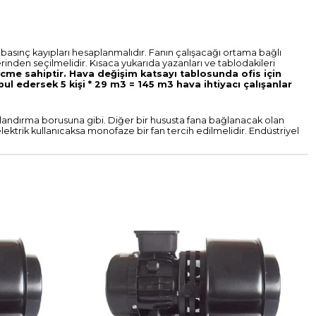
 basınç kayıpları hesaplanmalıdır. Fanın çalışacağı ortama bağlı
erinden seçilmelidir.
Kısaca yukarıda yazanları ve tablodakileri
acme sahiptir. Hava değişim katsayı tablosunda ofis için
bul edersek 5 kişi * 29 m3 = 145 m3 hava ihtiyacı çalışanlar
alandırma borusuna gibi. Diğer bir hususta fana bağlanacak olan
elektrik kullanıcaksa monofaze bir fan tercih edilmelidir. Endüstriyel