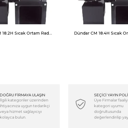
Dündar CM 18.2H Sıcak Ortam Radyal Salyangoz Fan (Monofaze) 120 Derece 1625 m³ 2650 RPM
DOĞRU FİRMAYA ULAŞIN
SEÇİCİ YAYIN POLİ
İlgili kategoriler üzerinden
Üye Firmalar faaliy
ihtiyacınıza uygun tedarikçi
kategori uyumu
veya hizmet sağlayıcıyı
doğrultusunda
kolayca bulun.
değerlendirilip yayı