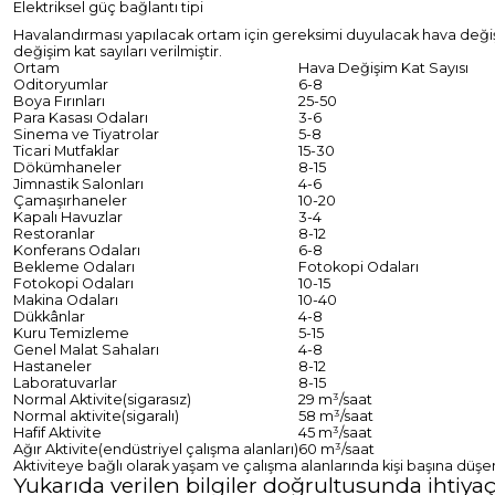
Elektriksel güç bağlantı tipi
Havalandırması yapılacak ortam için gereksimi duyulacak hava değişimi; 
değişim kat sayıları verilmiştir.
Ortam
Hava Değişim Kat Sayısı
Oditoryumlar
6-8
Boya Fırınları
25-50
Para Kasası Odaları
3-6
Sinema ve Tiyatrolar
5-8
Ticari Mutfaklar
15-30
Dökümhaneler
8-15
Jimnastik Salonları
4-6
Çamaşırhaneler
10-20
Kapalı Havuzlar
3-4
Restoranlar
8-12
Konferans Odaları
6-8
Bekleme Odaları
Fotokopi Odaları
Fotokopi Odaları
10-15
Makina Odaları
10-40
Dükkânlar
4-8
Kuru Temizleme
5-15
Genel Malat Sahaları
4-8
Hastaneler
8-12
Laboratuvarlar
8-15
Normal Aktivite(sigarasız)
29 m³/saat
Normal aktivite(sigaralı)
58 m³/saat
Hafif Aktivite
45 m³/saat
Ağır Aktivite(endüstriyel çalışma alanları)
60 m³/saat
Aktiviteye bağlı olarak yaşam ve çalışma alanlarında kişi başına düşe
Yukarıda verilen bilgiler doğrultusunda ihtiyaç