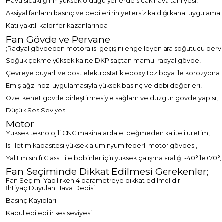
Hava sıcaklığının yüksek olduğu yerlerde sıcak hava tahliyesi,
Aksiyal fanların basınç ve debilerinin yetersiz kaldığı kanal uygulama
Katı yakıtlı kalorifer kazanlarında
Fan Gövde ve Pervane
;Radyal gövdeden motora ısı geçişini engelleyen ara soğutucu pervan
Soğuk çekme yüksek kalite DKP saçtan mamul radyal gövde,
Çevreye duyarlı ve dost elektrostatik epoxy toz boya ile korozyona k
Emiş ağzı nozl uygulamasıyla yüksek basınç ve debi değerleri,
Özel kenet gövde birleştirmesiyle sağlam ve düzgün gövde yapısı,
Düşük Ses Seviyesi
Motor
Yüksek teknolojili CNC makinalarda el değmeden kaliteli üretim,
Isı iletim kapasitesi yüksek aluminyum federli motor gövdesi,
Yalıtım sınıfı ClassF ile bobinler için yüksek çalışma aralığı -40°ile+70°,
Fan Seçiminde Dikkat Edilmesi Gerekenler;
Fan Seçimi Yapılırken 4 parametreye dikkat edilmelidir;
İhtiyaç Duyulan Hava Debisi
Basınç Kayıpları
Kabul edilebilir ses seviyesi