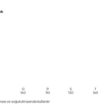
ık
O
P
S
T
140
110
130
145
ması ve soğutulmasında kullanılır