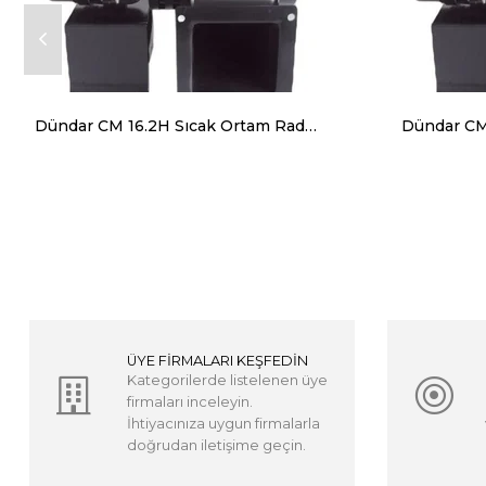
Dündar CM 16.2H Sıcak Ortam Radyal Salyangoz Fan (Monofaze) 120 Derece 1500 m³ 2700 RPM
ÜYE FİRMALARI KEŞFEDİN
Kategorilerde listelenen üye
firmaları inceleyin.
İhtiyacınıza uygun firmalarla
doğrudan iletişime geçin.