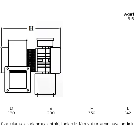
Ağırl
9,6
D
E
H
L
180
280
350
142
özel olarak tasarlanmış santrifüj fanlardır. Mecvut ortamın havalandırıl