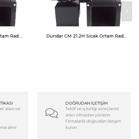
Dündar CM 18.4H Sıcak Ortam Radyal Salyangoz Fan (Monofaze) 120 Derece 1000 m³ 1430 RPM
Dündar CM 21.2H Sıcak Ortam Radyal Salyangoz Fan (Monofaze) 120 Derece 2500 m³ 2700 RPM
TİKASI
DOĞRUDAN İLETİŞİM
et alanı ve
Teklif ve iş birliği süreçlerini
aracı olmadan yönetin.
Firmalarla doğrudan iletişim
na alınır.
kurun.