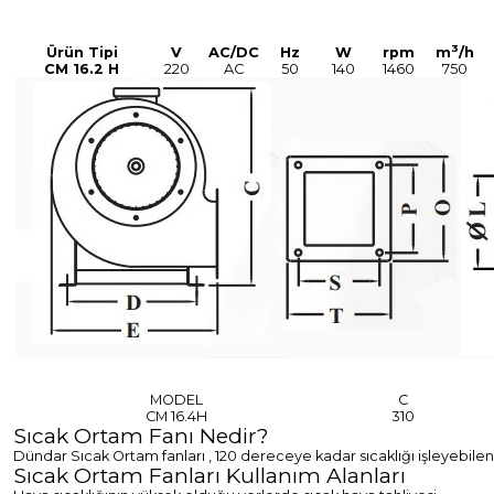
3
Ürün Tipi
V
AC/DC
Hz
W
rpm
m
/h
CM 16.2 H
220
AC
50
140
1460
750
MODEL
C
CM 16.4H
310
Sıcak Ortam Fanı Nedir?
Dündar Sıcak Ortam fanları , 120 dereceye kadar sıcaklığı işleyebilen 
Sıcak Ortam Fanları Kullanım Alanları