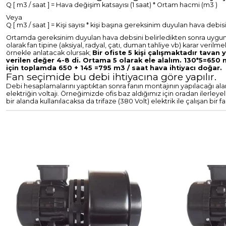
Q [ m3 / saat ] = Hava değişim katsayısı (1 saat) * Ortam hacmi (m3 )
Veya
Q [ m3 / saat ] = Kişi sayısı * kişi başına gereksinim duyulan hava debisi
Ortamda gereksinim duyulan hava debsini belirledikten sonra uygun kan
olarak fan tipine (aksiyal, radyal, çatı, duman tahliye vb) karar verilm
örnekle anlatacak olursak;
Bir ofiste 5 kişi çalışmaktadır tava
verilen değer 4-8 di. Ortama 5 olarak ele alalım. 130*5=650 m3
için toplamda 650 + 145 =795 m3 / saat hava ihtiyacı doğar.
Fan seçimide bu debi ihtiyacına göre yapılır.
Debi hesaplamalarını yaptıktan sonra fanın montajının yapılacağı al
elektriğin voltajı. Örneğimizde ofis baz aldığımız için oradan ilerleye
bir alanda kullanılacaksa da trifaze (380 Volt) elektrik ile çalışan bir fa