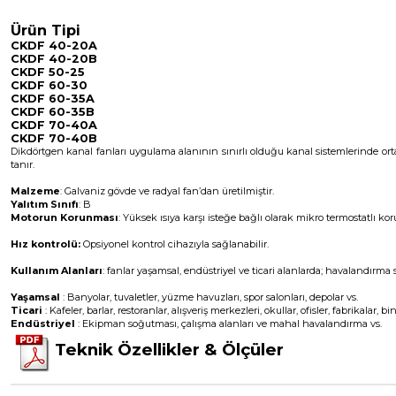
Ürün Tipi
CKDF 40-20A
CKDF 40-20B
CKDF 50-25
CKDF 60-30
CKDF 60-35A
CKDF 60-35B
CKDF 70-40A
CKDF 70-40B
Dikdörtgen kanal fanları uygulama alanının sınırlı olduğu kanal sistemlerinde o
tanır.
Malzeme
: Galvaniz gövde ve radyal fan’dan üretilmiştir.
Yalıtım Sınıfı
: B
Motorun Korunması
: Yüksek ısıya karşı isteğe bağlı olarak mikro termostatlı ko
Hız kontrolü:
Opsiyonel kontrol cihazıyla sağlanabilir.
Kullanım Alanları
:
fanlar yaşamsal, endüstriyel ve ticari alanlarda; havalandır
Yaşamsal
: Banyolar, tuvaletler, yüzme havuzları, spor salonları, depolar vs.
Ticari
: Kafeler, barlar, restoranlar, alışveriş merkezleri, okullar, ofisler, fabrikalar, bi
Endüstriyel
: Ekipman soğutması, çalışma alanları ve mahal havalandırma vs.
Teknik Özellikler & Ölçüler