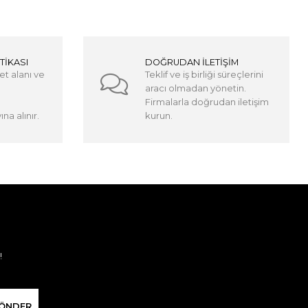
TİKASI
DOĞRUDAN İLETİŞİM
et alanı ve
Teklif ve iş birliği süreçlerini
aracı olmadan yönetin.
Firmalarla doğrudan iletişim
na alınır.
kurun.
!
ÖNDER