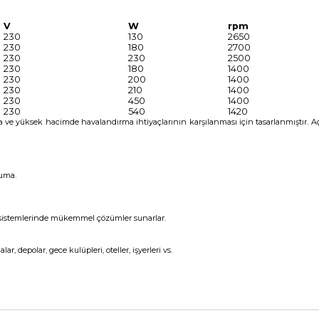
V
W
rpm
230
130
2650
230
180
2700
230
230
2500
230
180
1400
230
200
1400
230
210
1400
230
450
1400
230
540
1420
rta ve yüksek hacimde havalandırma ihtiyaçlarının karşılanması için tasarlanmıştır
ruma.
ma sistemlerinde mükemmel çözümler sunarlar.
nalar, depolar, gece kulüpleri, oteller, işyerleri vs.