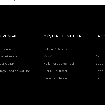
URUMSAL
MÜŞTERİ HİZMETLERİ
SATI
akkımızda
İletişim / Destek
Satıcı
izmetlerimiz
KVKK
Satıcı
asıl Çalışır?
Kullanıcı Sözleşmesi
Satıc
ıkça Sorulan Sorular
Gizlilik Politikası
Satıc
Çerez Politikası
Satıcı