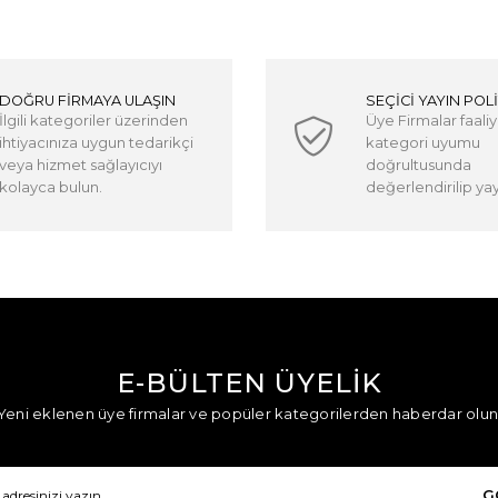
DOĞRU FİRMAYA ULAŞIN
SEÇİCİ YAYIN POLİ
İlgili kategoriler üzerinden
Üye Firmalar faaliy
ihtiyacınıza uygun tedarikçi
kategori uyumu
veya hizmet sağlayıcıyı
doğrultusunda
kolayca bulun.
değerlendirilip yayı
E-BÜLTEN ÜYELİK
Yeni eklenen üye firmalar ve popüler kategorilerden haberdar olun
G