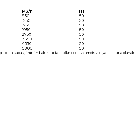
м3/h
Hz
950
50
1250
50
1750
50
1950
50
2750
50
3350
50
4550
50
5800
50
. Açılabilen kapak, ürünün bakımını fanı sökmeden zahmetsizce yapılmasına olanak