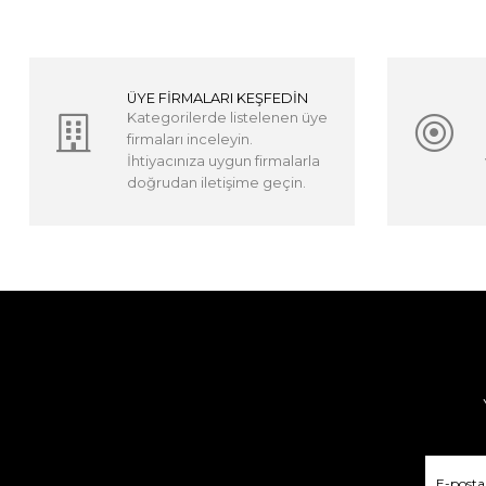
ÜYE FİRMALARI KEŞFEDİN
Kategorilerde listelenen üye
firmaları inceleyin.
İhtiyacınıza uygun firmalarla
doğrudan iletişime geçin.