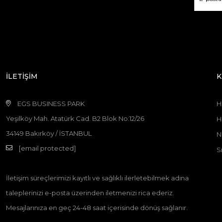
İLETİŞİM
K
EGS BUSINESS PARK
H
Yeşilköy Mah. Atatürk Cad. B2 Blok No:12/26
H
34149 Bakırköy / İSTANBUL
N
[email protected]
S
İletişim süreçlerimizi kayıtlı ve sağlıklı ilerletebilmek adına
taleplerinizi e-posta üzerinden iletmenizi rica ederiz.
Mesajlarınıza en geç 24-48 saat içerisinde dönüş sağlanır.