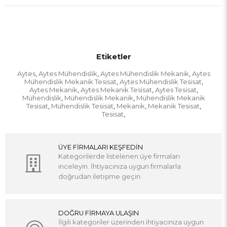
Etiketler
Aytes
Aytes Mühendislik
Aytes Mühendislik Mekanik
Aytes
,
,
,
Mühendislik Mekanik Tesisat
Aytes Mühendislik Tesisat
,
,
Aytes Mekanik
Aytes Mekanik Tesisat
Aytes Tesisat
,
,
,
Mühendislik
Mühendislik Mekanik
Mühendislik Mekanik
,
,
Tesisat
Mühendislik Tesisat
Mekanik
Mekanik Tesisat
,
,
,
,
Tesisat
,
ÜYE FİRMALARI KEŞFEDİN
Kategorilerde listelenen üye firmaları
inceleyin. İhtiyacınıza uygun firmalarla
doğrudan iletişime geçin.
DOĞRU FİRMAYA ULAŞIN
İlgili kategoriler üzerinden ihtiyacınıza uygun