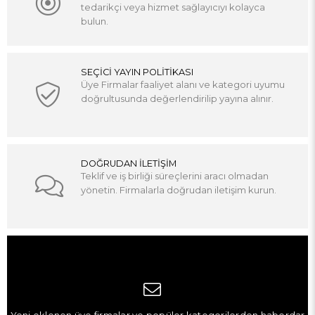
tedarikçi veya hizmet sağlayıcıyı kolayca
bulun.
SEÇİCİ YAYIN POLİTİKASI
Üye Firmalar faaliyet alanı ve kategori uyumu
doğrultusunda değerlendirilip yayına alınır.
DOĞRUDAN İLETİŞİM
Teklif ve iş birliği süreçlerini aracı olmadan
yönetin. Firmalarla doğrudan iletişim kurun.
Yeni eklenen üye firmalar ve popüler kategorilerden haberdar