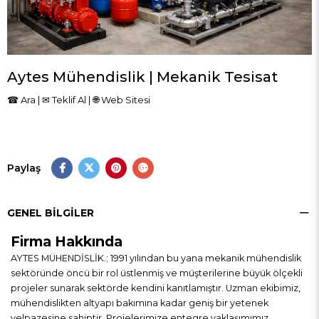
Aytes Mühendislik | Mekanik Tesisat
☎
Ara
| ✉
Teklif Al
|
🌐
Web Sitesi
Paylaş
GENEL BILGILER
Firma Hakkında
AYTES MÜHENDİSLİK.; 1991 yılından bu yana mekanik mühendislik
sektöründe öncü bir rol üstlenmiş ve müşterilerine büyük ölçekli
projeler sunarak sektörde kendini kanıtlamıştır. Uzman ekibimiz,
mühendislikten altyapı bakımına kadar geniş bir yetenek
yelpazesine sahiptir. Projelerimize entegre yaklaşımımız,