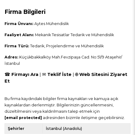
Firma Bilgileri
Firma Ünvanı:
Aytes Mühendislik
Faaliyet Alanı:
Mekanik Tesisatlar Tedarik ve Mühendislik
Firma Türü:
Tedarik, Projelendirme ve Mühendislik
Adres:
Küçükbakkalköy Mah.Fevzipaşa Cad. No:51/9 Ataşehir/
İstanbul
☎
Firmayı Ara
| ✉
Teklif İste
|
🌐
Web Sitesini Ziyaret
Et
Bu firma kaydındaki bilgiler firma kaynakları ve kamuya açık
kaynaklardan derlenmiştir. Bilgilerinizin güncellenmesini,
düzeltilmesini veya kaldırılmasını talep etmek için
[email protected]
adresinden bizimle iletişime geçebilirsiniz.
Şehirler
İstanbul (Anadolu)