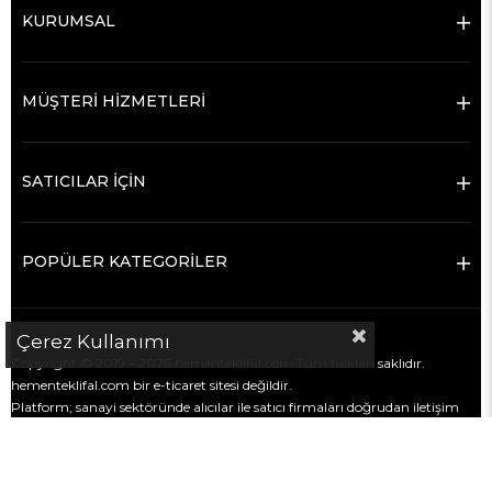
KURUMSAL
MÜŞTERİ HİZMETLERİ
SATICILAR İÇİN
POPÜLER KATEGORİLER
Çerez Kullanımı
Copyright © 2019 – 2026 hementeklifal.com Tüm hakları saklıdır.
hementeklifal.com bir e-ticaret sitesi değildir.
Platform; sanayi sektöründe alıcılar ile satıcı firmaları doğrudan iletişim
kurmaları için bir araya getiren bir
firma rehberi ve iletişim
kolaylaştırma platformudur
.
Satış, ödeme, teslimat ve ticari süreçler alıcı ve satıcı firmalar arasında