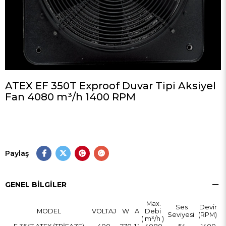
ATEX EF 350T Exproof Duvar Tipi Aksiyel
Fan 4080 m³/h 1400 RPM
Paylaş
GENEL BILGILER
Max.
Ses
Devir
MODEL
VOLTAJ
W
A
Debi
Seviyesi
(RPM)
( m³/h )