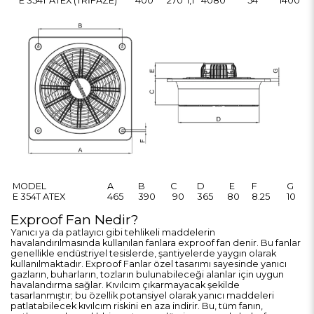
E 354T ATEX (TRİFAZE)
400
270
1,1
4080
54
1400
MODEL
A
B
C
D
E
F
G
E 354T ATEX
465
390
90
365
80
8.25
10
Exproof Fan Nedir?
Yanıcı ya da patlayıcı gibi tehlikeli maddelerin
havalandırılmasında kullanılan fanlara exproof fan denir. Bu fanlar
genellikle endüstriyel tesislerde, şantiyelerde yaygın olarak
kullanılmaktadır.
Exproof Fanlar özel tasarımı sayesinde yanıcı
gazların, buharların, tozların bulunabileceği alanlar için uygun
havalandırma sağlar. Kıvılcım çıkarmayacak şekilde
tasarlanmıştır; bu özellik potansiyel olarak yanıcı maddeleri
patlatabilecek kıvılcım riskini en aza indirir. Bu, tüm fanın,