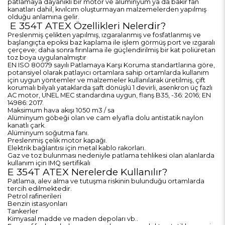
patlamaya dayanıklı bir motor ve alüminyum ya da bakır fan
kanatları dahil, kıvılcım oluşturmayan malzemelerden yapılmış
olduğu anlamına gelir.
E 354T ATEX Özellikleri Nelerdir?
Preslenmiş çelikten yapılmış, ızgaralanmış ve fosfatlanmış ve
başlangıçta epoksi baz kaplama ile işlem görmüş port ve ızgaralı
çerçeve; daha sonra fırınlama ile güçlendirilmiş bir kat poliüretan
toz boya uygulanalmıştır
EN ISO 80079 sayılı Patlamaya Karşı Koruma standartlarına göre,
potansiyel olarak patlayıcı ortamlara sahip ortamlarda kullanım
için uygun yöntemler ve malzemeler kullanılarak üretilmiş, çift
korumalı bilyalı yataklarda şaft dönüşlü 1 devirli, asenkron üç fazlı
AC motor, UNEL MEC standardına uygun, flanş B35, -36: 2016; EN
14986: 2017.
Maksimum hava akışı 1050 m3 / sa
Alüminyum göbeği olan ve cam elyafla dolu antistatik naylon
kanatlı çark.
Alüminyum soğutma fanı.
Preslenmiş çelik motor kapağı.
Elektrik bağlantısı için metal kablo rakorları.
Gaz ve toz bulunması nedeniyle patlama tehlikesi olan alanlarda
kullanım için IMQ sertifikalı
E 354T ATEX Nerelerde Kullanılır?
Patlama, alev alma ve tutuşma riskinin bulunduğu ortamlarda
tercih edilmektedir.
Petrol rafinerileri
Benzin istasyonları
Tankerler
Kimyasal madde ve maden depoları vb..