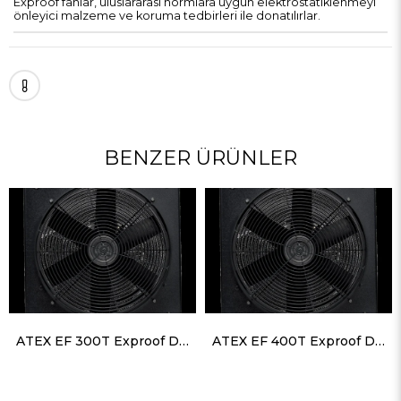
Exproof fanlar, uluslararası normlara uygun elektrostatiklenmeyi
önleyici malzeme ve koruma tedbirleri ile donatılırlar.
BENZER ÜRÜNLER
ATEX EF 300T Exproof Duvar Tipi Aksiyel Fan 2390 m³/h 1445 RPM
ATEX EF 400T Exproof Duvar Tipi Aksiyel Fan 5200 m³/h 1350 RPM