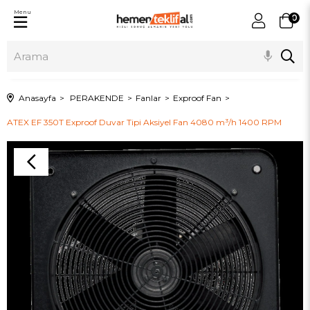
Menu
0
Anasayfa
PERAKENDE
Fanlar
Exproof Fan
ATEX EF 350T Exproof Duvar Tipi Aksiyel Fan 4080 m³/h 1400 RPM