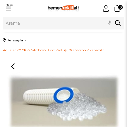
Menu
0
Anasayfa
Aquafer 20 YKS2 Siliphos 20 inc Kartuş 100 Micron Yıkanabilir