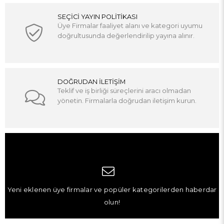
SEÇİCİ YAYIN POLİTİKASI
Üye Firmalar faaliyet alanı ve kategori uyumu
doğrultusunda değerlendirilip yayına alınır.
DOĞRUDAN İLETİŞİM
Teklif ve iş birliği süreçlerini aracı olmadan
yönetin. Firmalarla doğrudan iletişim kurun.
Yeni eklenen üye firmalar ve popüler kategorilerden haberdar
olun!