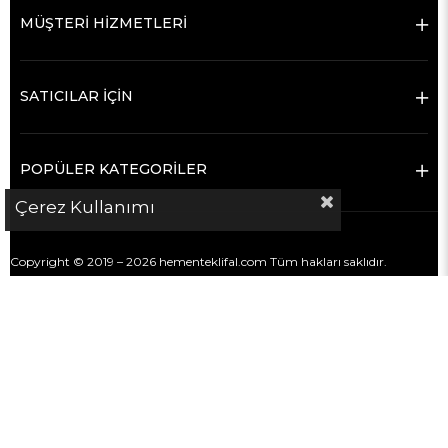
MÜŞTERİ HİZMETLERİ
SATICILAR İÇİN
POPÜLER KATEGORİLER
Çerez Kullanımı
Copyright © 2019 – 2026 hementeklifal.com Tüm hakları saklıdır.
hementeklifal.com bir e-ticaret sitesi değildir.
Platform; sanayi sektöründe alıcılar ile satıcı firmaları doğrudan iletişim
kurmaları için bir araya getiren bir
firma rehberi ve iletişim
kolaylaştırma platformudur
.
Satış, ödeme, teslimat ve ticari süreçler alıcı ve satıcı firmalar arasında
gerçekleşir.
hementeklifal.com bu süreçlerin hiçbirine taraf değildir ve sorumluluk
kabul etmez.