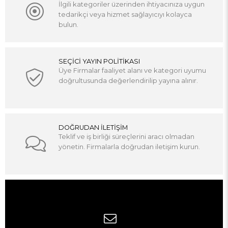
İlgili kategoriler üzerinden ihtiyacınıza uygun
tedarikçi veya hizmet sağlayıcıyı kolayca
bulun.
SEÇİCİ YAYIN POLİTİKASI
Üye Firmalar faaliyet alanı ve kategori uyumu
doğrultusunda değerlendirilip yayına alınır.
DOĞRUDAN İLETİŞİM
Teklif ve iş birliği süreçlerini aracı olmadan
yönetin. Firmalarla doğrudan iletişim kurun.