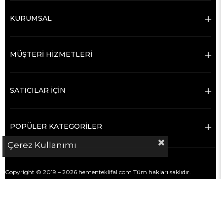
KURUMSAL
MÜŞTERİ HİZMETLERİ
SATICILAR İÇİN
POPÜLER KATEGORİLER
Çerez Kullanımı
Copyright © 2019 – 2026 hementeklifal.com Tüm hakları saklıdır.
hementeklifal.com bir e-ticaret sitesi değildir.
Platform; sanayi sektöründe alıcılar ile satıcı firmaları doğrudan iletişim
kurmaları için bir araya getiren bir
firma rehberi ve iletişim
kolaylaştırma platformudur
.