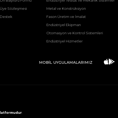
ı Ön Başvuru Formu
Endüstriyel Tesisat ve Mekanik Sistemler
ı Üye Sözleşmesi
Metal ve Konstrüksiyon
 Destek
Fason Üretim ve İmalat
Endüstriyel Ekipman
Otomasyon ve Kontrol Sistemleri
Endüstriyel Hizmetler
MOBİL UYGULAMALARIMIZ
 platformudur
.