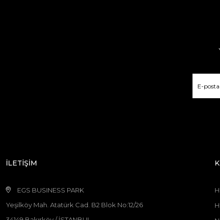
İLETİŞİM
K
EGS BUSINESS PARK
H
Yeşilköy Mah. Atatürk Cad. B2 Blok No:12/26
H
34149 Bakırköy / İSTANBUL