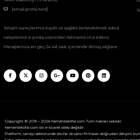
N
[email protected]
S
İletişim süreçlerimizi kayıtlı ve sağlıklı ilerletebilmek adına
taleplerinizi e-posta üzerinden iletmenizi rica ederiz.
Mesajlarınıza en geç 24-48 saat içerisinde dönüş sağlanır.
Copyright © 2019 – 2026 hementeklifal.com Tüm hakları saklıdır.
hementeklifal.com bir e-ticaret sitesi değildir.
Platform; sanayi sektöründe alıcılar ile satıcı firmaları doğrudan iletişim kur
Satış, ödeme, teslimat ve ticari süreçler alıcı ve satıcı firmalar arasında gerçek