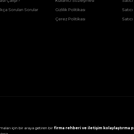
asıl Çalışır?
Kullanıcı Sözleşmesi
Satıc
ıkça Sorulan Sorular
Gizlilik Politikası
Satıc
Çerez Politikası
Satıcı
maları için bir araya getiren bir
firma rehberi ve iletişim kolaylaştırma
leşir.