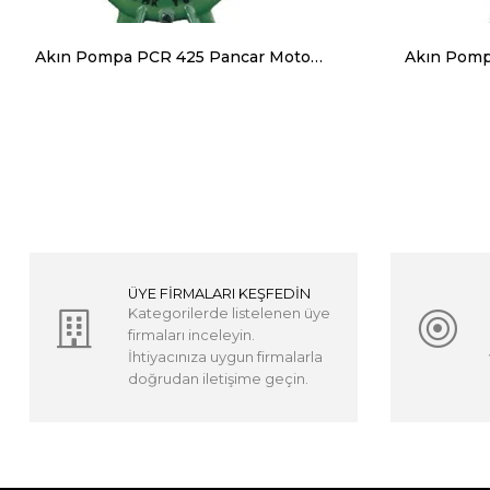
Akın Pompa PCR 425 Pancar Motoru Pompaları Giriş 4'' Çıkış 2.5''
ÜYE FİRMALARI KEŞFEDİN
Kategorilerde listelenen üye
firmaları inceleyin.
İhtiyacınıza uygun firmalarla
doğrudan iletişime geçin.