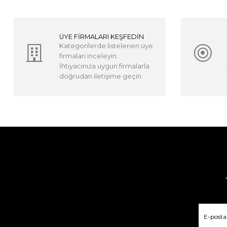
ÜYE FİRMALARI KEŞFEDİN
Kategorilerde listelenen üye
firmaları inceleyin.
İhtiyacınıza uygun firmalarla
doğrudan iletişime geçin.