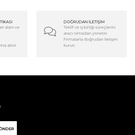
TİKASI
DOĞRUDAN İLETİŞİM
et alanı ve
Teklif ve iş birliği süreçlerini
aracı olmadan yönetin.
Firmalarla doğrudan iletişim
na alınır.
kurun.
!
ÖNDER