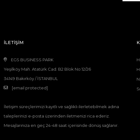
İLETİŞİM
K
EGS BUSINESS PARK
H
Yeşilköy Mah. Atatürk Cad. B2 Blok No:12/26
H
34149 Bakırköy / İSTANBUL
N
[email protected]
S
İletişim süreçlerimizi kayıtlı ve sağlıklı ilerletebilmek adına
taleplerinizi e-posta üzerinden iletmenizi rica ederiz.
Mesajlarınıza en geç 24-48 saat içerisinde dönüş sağlanır.