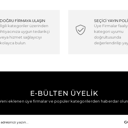
DOĞRU FİRMAYA ULAŞIN
SEÇİCİ YAYIN POLİ
İlgili kategoriler üzerinden
Üye Firmalar faaliy
ihtiyacınıza uygun tedarikçi
kategori uyumu
veya hizmet sağlayıcıyı
doğrultusunda
kolayca bulun.
değerlendirilip yayı
E-BÜLTEN ÜYELİK
Yeni eklenen üye firmalar ve popüler kategorilerden haberdar olun
G