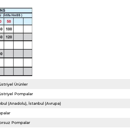
striyel Ürünler
striyel Pompalar
nbul (Anadolu)
İstanbul (Avrupa)
palar
orsuz Pompalar