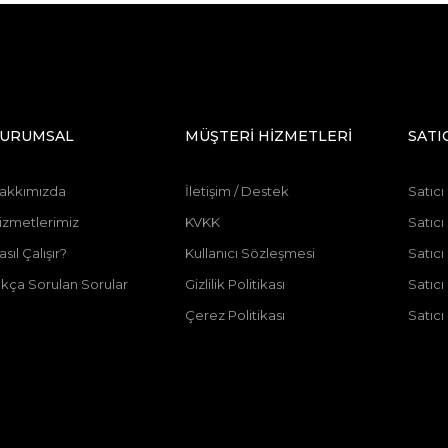
URUMSAL
MÜŞTERİ HİZMETLERİ
SATI
akkımızda
İletişim / Destek
Satıcı
izmetlerimiz
KVKK
Satıcı
asıl Çalışır?
Kullanıcı Sözleşmesi
Satıc
ıkça Sorulan Sorular
Gizlilik Politikası
Satıc
Çerez Politikası
Satıcı