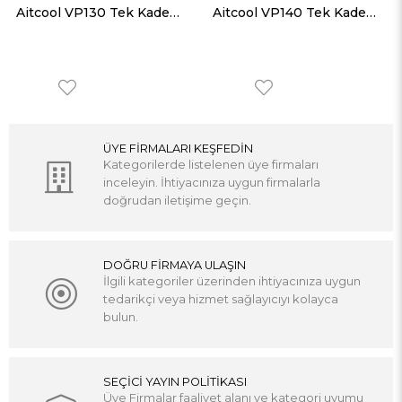
Aitcool VP130 Tek Kademeli Yağlı Vakum Pompası 4.3 m³/h
Aitcool VP140 Tek Kademeli Yağlı Vakum Pompası 6m³/h
ÜYE FİRMALARI KEŞFEDİN
Kategorilerde listelenen üye firmaları
inceleyin. İhtiyacınıza uygun firmalarla
doğrudan iletişime geçin.
DOĞRU FİRMAYA ULAŞIN
İlgili kategoriler üzerinden ihtiyacınıza uygun
tedarikçi veya hizmet sağlayıcıyı kolayca
bulun.
SEÇİCİ YAYIN POLİTİKASI
Üye Firmalar faaliyet alanı ve kategori uyumu