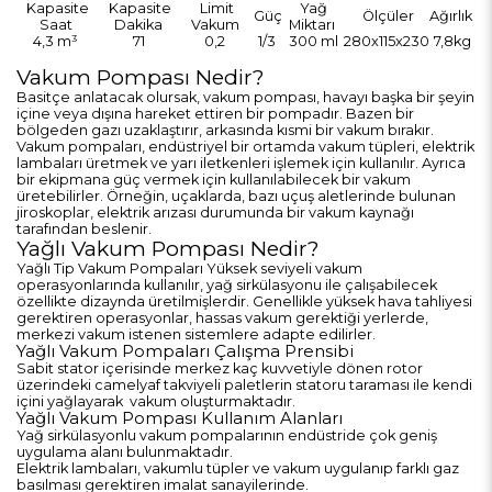
Kapasite
Kapasite
Limit
Yağ
Güç
Ölçüler
Ağırlık
Saat
Dakika
Vakum
Miktarı
4,3 m³
71
0,2
1/
3
300 ml
280x115x230
7,8kg
Vakum Pompası Nedir?
Basitçe anlatacak olursak, vakum pompası, havayı başka bir şeyin
içine veya dışına hareket ettiren bir pompadır. Bazen bir
bölgeden gazı uzaklaştırır, arkasında kısmi bir vakum bırakır.
Vakum pompaları, endüstriyel bir ortamda vakum tüpleri, elektrik
lambaları üretmek ve yarı iletkenleri işlemek için kullanılır. Ayrıca
bir ekipmana güç vermek için kullanılabilecek bir vakum
üretebilirler. Örneğin, uçaklarda, bazı uçuş aletlerinde bulunan
jiroskoplar, elektrik arızası durumunda bir vakum kaynağı
tarafından beslenir.
Yağlı Vakum Pompası Nedir?
Yağlı Tip Vakum Pompaları Yüksek seviyeli vakum
operasyonlarında kullanılır, yağ sirkülasyonu ile çalışabilecek
özellikte dizaynda üretilmişlerdir. Genellikle yüksek hava tahliyesi
gerektiren operasyonlar, hassas vakum gerektiği yerlerde,
merkezi vakum istenen sistemlere adapte edilirler.
Yağlı Vakum Pompaları Çalışma Prensibi
Sabit stator içerisinde merkez kaç kuvvetiyle dönen rotor
üzerindeki camelyaf takviyeli paletlerin statoru taraması ile kendi
içini yağlayarak vakum oluşturmaktadır.
Yağlı Vakum Pompası Kullanım Alanları
Yağ sirkülasyonlu vakum pompalarının endüstride çok geniş
uygulama alanı bulunmaktadır.
Elektrik lambaları, vakumlu tüpler ve vakum uygulanıp farklı gaz
basılması gerektiren imalat sanayilerinde.