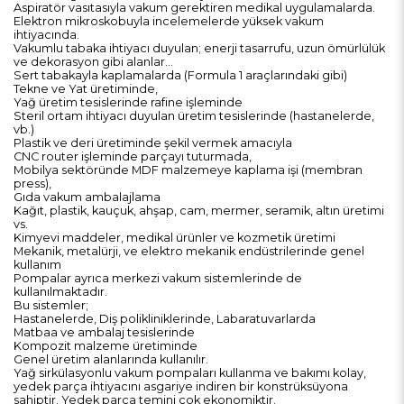
Aspiratör vasıtasıyla vakum gerektiren medikal uygulamalarda.
Elektron mikroskobuyla incelemelerde yüksek vakum
ihtiyacında.
Vakumlu tabaka ihtiyacı duyulan; enerji tasarrufu, uzun ömürlülük
ve dekorasyon gibi alanlar...
Sert tabakayla kaplamalarda (Formula 1 araçlarındaki gibi)
Tekne ve Yat üretiminde,
Yağ üretim tesislerinde rafine işleminde
Steril ortam ihtiyacı duyulan üretim tesislerinde (hastanelerde,
vb.)
Plastik ve deri üretiminde şekil vermek amacıyla
CNC router işleminde parçayı tuturmada,
Mobilya sektöründe MDF malzemeye kaplama işi (membran
press),
Gıda vakum ambalajlama
Kağıt, plastik, kauçuk, ahşap, cam, mermer, seramik, altın üretimi
vs.
Kimyevi maddeler, medikal ürünler ve kozmetik üretimi
Mekanik, metalürji, ve elektro mekanik endüstrilerinde genel
kullanım
Pompalar ayrıca merkezi vakum sistemlerinde de
kullanılmaktadır.
Bu sistemler;
Hastanelerde, Diş polikliniklerinde, Labaratuvarlarda
Matbaa ve ambalaj tesislerinde
Kompozit malzeme üretiminde
Genel üretim alanlarında kullanılır.
Yağ sirkülasyonlu vakum pompaları kullanma ve bakımı kolay,
yedek parça ihtiyacını asgariye indiren bir konstrüksüyona
sahiptir. Yedek parça temini çok ekonomiktir.