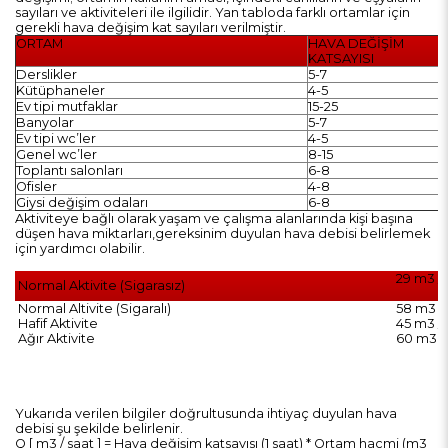
sayıları ve aktiviteleri ile ilgilidir. Yan tabloda farklı ortamlar için
gerekli hava değişim kat sayıları verilmiştir.
ORTAM
HAVA DEĞİŞİM
KATSAYISI
Derslikler
5-7
Kütüphaneler
4-5
Ev tipi mutfaklar
15-25
Banyolar
5-7
Ev tipi wc’ler
4-5
Genel wc’ler
8-15
Toplantı salonları
6-8
Ofisler
4-8
Giysi değişim odaları
6-8
Aktiviteye bağlı olarak yaşam ve çalışma alanlarında kişi başına
düşen hava miktarları,gereksinim duyulan hava debisi belirlemek
için yardımcı olabilir.
29 m3 / 
Normal Aktivite (Sigarasız)
Normal Altivite (Sigaralı)
58 m3 / 
Hafif Aktivite
45 m3 / 
Ağır Aktivite
60 m3 / 
Yukarıda verilen bilgiler doğrultusunda ihtiyaç duyulan hava
debisi şu şekilde belirlenir.
Q [ m3 / saat ] = Hava değişim katsayısı (1 saat) * Ortam hacmi (m3