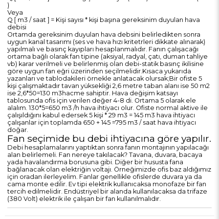
)
Veya
Q [ m3 / saat ] = Kişi sayısı * kişi başına gereksinim duyulan hava
debisi
Ortamda gereksinim duyulan hava debsini belirledikten sonra
uygun kanal tasarımı (ses ve hava hızı kritetrleri dikkate alınarak)
yapılmalı ve basınç kayıpları hesaplanmalıdır. Fanın çalışacağı
ortama bağlı olarak fan tipine (aksiyal, radyal, çatı, duman tahliye
vb) karar verilmeli ve belirlenmiş olan debi-statik basınç ikilisine
göre uygun fan eğri üzerinden seçilmelidir.
Kısaca yukarıda
yazanları ve tablodakileri örnekle anlatacak olursak;
Bir ofiste 5
kişi çalışmaktadır tavan yüksekliği 2,6 metre taban alanı ise 50 m2
ise 2,6*50=130 m3hacme sahiptir. Hava değişim katsayı
tablosunda ofis için verilen değer 4-8 di. Ortama 5 olarak ele
alalım. 130*5=650 m3 /h hava ihtiyacı olur. Ofiste normal aktive ile
çalışıldığını kabul edersek 5 kişi * 29 m3 = 145 m3 hava ihtiyacı
çalışanlar için toplamda 650 + 145 =795 m3 / saat hava ihtiyacı
doğar.
Fan seçimide bu debi ihtiyacına göre yapılır.
Debi hesaplamalarını yaptıktan sonra fanın montajının yapılacağı
alan belirlemeli. Fan nereye takılacak? Tavana, duvara, bacaya
yada havalandırma borusuna gibi. Diğer bir hususta fana
bağlanacak olan elektriğin voltajı. Örneğimizde ofis baz aldığımız
için oradan ilerleyelim. Fanlar genellikle ofislerde duvara ya da
cama monte edilir. Ev tipi elektrik kullanıcaksa monofaze bir fan
tercih edilmelidir. Endüstriyel bir alanda kullanılacaksa da trifaze
(380 Volt) elektrik ile çalışan bir fan kullanılmalıdır.