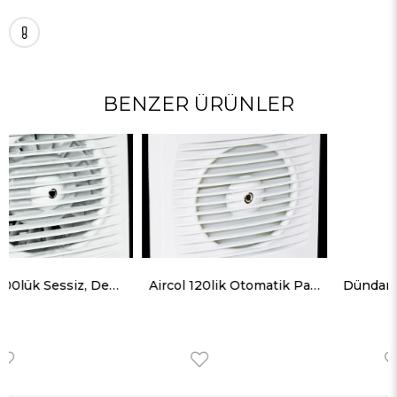
BENZER ÜRÜNLER
Aircol 120lik Otomatik Panjurlu Sessiz, Dekoratif, Plastik Banyo Fanı / Aspiratörü 160 m³/h
Dündar B-RAC Çift Yönlü 5 Hız Kademeli Pencere ve Duvar Aspiratörü