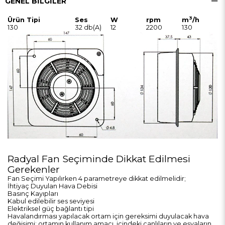
GENEL BILGILER
3
Ürün Tipi
Ses
W
rpm
m
/h
130
32 db(A)
12
2200
130
Radyal Fan Seçiminde Dikkat Edilmesi
Gerekenler
Fan Seçimi Yapılırken 4 parametreye dikkat edilmelidir;
İhtiyaç Duyulan Hava Debisi
Basınç Kayıpları
Kabul edilebilir ses seviyesi
Elektriksel güç bağlantı tipi
Havalandırması yapılacak ortam için gereksimi duyulacak hava
değişimi; ortamın kullanım amacı, içindeki canlıların ve eşyaların