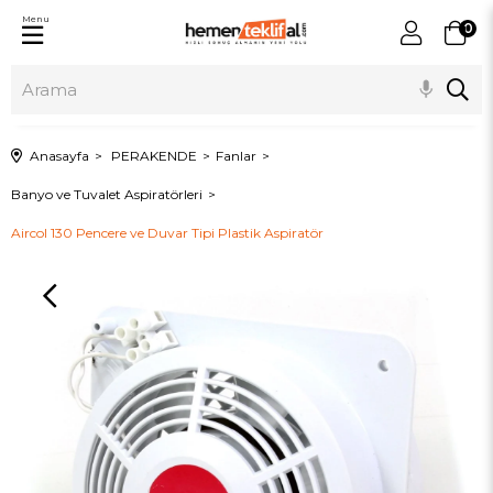
Menu
0
Anasayfa
PERAKENDE
Fanlar
Banyo ve Tuvalet Aspiratörleri
Aircol 130 Pencere ve Duvar Tipi Plastik Aspiratör