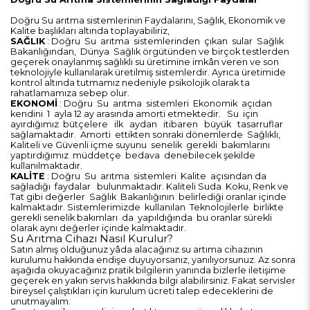
Doğru Su arıtma sistemlerinin Faydalarını, Sağlık, Ekonomik ve
Kalite başlıkları altında toplayabiliriz,
SAĞLIK
: Doğru Su arıtma sistemlerinden çıkan sular Sağlık
Bakanlığından, Dünya Sağlık örgütünden ve birçok testlerden
geçerek onaylanmış sağlıklı su üretimine imkân veren ve son
teknolojiyle kullanılarak üretilmiş sistemlerdir. Ayrıca üretimide
kontrol altında tutmamız nedeniyle psikolojik olarak ta
rahatlamamıza sebep olur.
EKONOMİ
: Doğru Su arıtma sistemleri Ekonomik açıdan
kendini 1 ayla 12 ay arasında amorti etmektedir. Su için
ayırdığımız bütçelere ilk aydan itibaren büyük tasarruflar
sağlamaktadır. Amorti ettikten sonraki dönemlerde Sağlıklı,
Kaliteli ve Güvenli içme suyunu senelik gerekli bakımlarını
yaptırdığımız müddetçe bedava denebilecek şekilde
kullanılmaktadır.
KALİTE
: Doğru Su arıtma sistemleri Kalite açısından da
sağladığı faydalar bulunmaktadır. Kaliteli Suda Koku, Renk ve
Tat gibi değerler Sağlık Bakanlığının belirlediği oranlar içinde
kalmaktadır. Sistemlerimizde kullanılan Teknolojilerle birlikte
gerekli senelik bakımları da yapıldığında bu oranlar sürekli
olarak aynı değerler içinde kalmaktadır.
Su Arıtma Cihazı Nasıl Kurulur?
Satın almış olduğunuz yâda alacağınız su artıma cihazının
kurulumu hakkında endişe duyuyorsanız, yanılıyorsunuz. Az sonra
aşağıda okuyacağınız pratik bilgilerin yanında bizlerle iletişime
geçerek en yakın servis hakkında bilgi alabilirsiniz. Fakat servisler
bireysel çalıştıkları için kurulum ücreti talep edeceklerini de
unutmayalım.