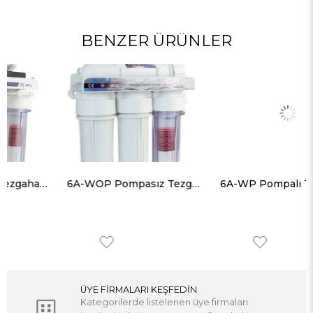
BENZER ÜRÜNLER
6A-WOP Pompasız Tezgahaltı Ters Ozmos 6 Aşamalı Su Arıtma Cihazı
6A-WP Pompalı Tezgahaltı Ters Ozmoz 6 Aşamalı Su Arıtma Cihazı
ÜYE FİRMALARI KEŞFEDİN
Kategorilerde listelenen üye firmaları