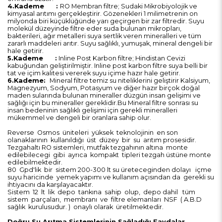
4.Kademe :
RO Membran filtre; Sudaki Mikrobiyolojik ve
kimyasal arıtımı gerçekleştirir. Gözenekleri 1 milimetrenin on
milyonda biri küçüklüğünde yarı geçirgen bir zar filtredir. Suyu
molekül düzeyinde filtre eder suda bulunan mikropları,
bakterileri, ağır metalleri suya sertlik veren mineralleri ve tüm
zararlı maddeleri arıtır. Suyu sağlıklı, yumuşak, mineral dengeli bir
hale getirir.
5.Kademe :
Inline Post Karbon filtre; Hindistan Cevizi
kabuğundan geliştirilmiştir. Inline post karbon filtre suya belli bir
tat ve içim kalitesi vererek suyu içime hazır hale getirir.
6.Kademe
:
Mineral filtre temiz su niteliklerini geliştirir Kalsiyum,
Magnezyum, Sodyum, Potasyum ve diğer hazır birçok doğal
maden sularında bulunan mineraller düzgün insan gelişimi ve
sağlığı için bu mineraller gereklidir.Bu Mineral filtre sonrası su
insan bedeninin sağlıklı gelişimi için gerekli mineralleri
mükemmel ve dengeli bir oranlara sahip olur.
Reverse Osmos üniteleri yüksek teknolojinin en son
olanaklarının kullanıldığı üst düzey bir su arıtım prosesidir.
Tezgahaltı RO sistemleri, mutfak tezgahının altına monte
edilebilecegi gibi ayrıca kompakt tipleri tezgah üstüne monte
edilebilmektedir.
80 Gpd'lik bir sistem 200-300 lt su üreteceginden dolayı içme
suyu haricinde yemek yapımı ve kullanım açısından da gerekli su
ihtiyacını da karşılayacaktır.
Sistem 12 lt lik depo tankına sahip olup, depo dahil tüm
sistem parçaları, membranı ve filtre elemanları NSF ( A.B.D
sağlık kurulusudur. ) onaylı olarak üretilmektedir.
Doğru Su Arıtma Sistemlerinin Sağladığı Faydalar