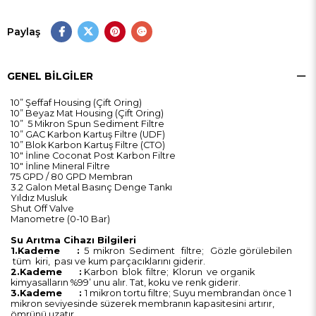
Paylaş
GENEL BILGILER
10” Şeffaf Housing (Çift Oring)
10” Beyaz Mat Housing (Çift Oring)
10” 5 Mikron Spun Sediment Filtre
10” GAC Karbon Kartuş Filtre (UDF)
10” Blok Karbon Kartuş Filtre (CTO)
10" İnline Coconat Post Karbon Filtre
10" İnline Mineral Filtre
75 GPD / 80 GPD Membran
3.2 Galon Metal Basınç Denge Tankı
Yıldız Musluk
Shut Off Valve
Manometre (0-10 Bar)
Su Arıtma Cihazı Bilgileri
1.Kademe :
5 mikron Sediment filtre; Gözle görülebilen
tüm kiri, pası ve kum parçacıklarını giderir.
2.Kademe :
Karbon blok filtre; Klorun ve organik
kimyasalların %99’ unu alır. Tat, koku ve renk giderir.
3.Kademe :
1 mikron tortu filtre; Suyu membrandan önce 1
mikron seviyesinde süzerek membranın kapasitesini artırır,
ömrünü uzatır.