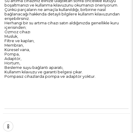
Su artıma cihazınız elinize ulaştıktan sonra öncelikle kutuyu
boşaltmanızı ve kullanma kılavuzunu okumanızı öneriyorum.
Çünkü parçaların ne amaçla kullanıldığı, birbirine nasıl
bağlanacağı hakkında detaylı bilgilere kullanım kılavuzundan
erişebilirsiniz.
Herhangi bir su artıma cihazı satın aldığınızda genellikle kuru
içerisinden;
Ozmoz cihazı
Musluk,
Filtre ve kapları,
Membran,
Küresel vana,
Pompa,
Adaptör,
Hortum,
Besleme suyu bağlantı aparatı,
Kullanım kılavuzu ve garanti belgesi çıkar.
Pompasız cihazlarda pompa ve adaptör yoktur.